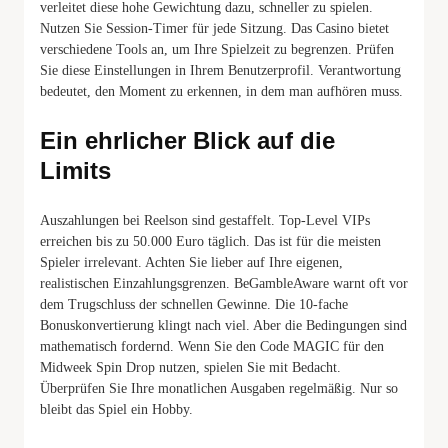
verleitet diese hohe Gewichtung dazu, schneller zu spielen.
Nutzen Sie Session-Timer für jede Sitzung. Das Casino bietet
verschiedene Tools an, um Ihre Spielzeit zu begrenzen. Prüfen
Sie diese Einstellungen in Ihrem Benutzerprofil. Verantwortung
bedeutet, den Moment zu erkennen, in dem man aufhören muss.
Ein ehrlicher Blick auf die
Limits
Auszahlungen bei Reelson sind gestaffelt. Top-Level VIPs
erreichen bis zu 50.000 Euro täglich. Das ist für die meisten
Spieler irrelevant. Achten Sie lieber auf Ihre eigenen,
realistischen Einzahlungsgrenzen. BeGambleAware warnt oft vor
dem Trugschluss der schnellen Gewinne. Die 10-fache
Bonuskonvertierung klingt nach viel. Aber die Bedingungen sind
mathematisch fordernd. Wenn Sie den Code MAGIC für den
Midweek Spin Drop nutzen, spielen Sie mit Bedacht.
Überprüfen Sie Ihre monatlichen Ausgaben regelmäßig. Nur so
bleibt das Spiel ein Hobby.