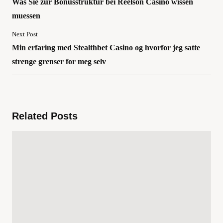
Was Sie zur Bonusstruktur bei Reelson Casino wissen
muessen
Next Post
Min erfaring med Stealthbet Casino og hvorfor jeg satte
strenge grenser for meg selv
Related Posts