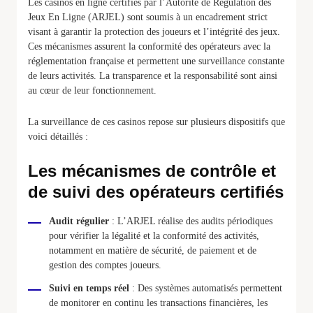
Les casinos en ligne certifiés par l’Autorité de Régulation des
Jeux En Ligne (ARJEL) sont soumis à un encadrement strict
visant à garantir la protection des joueurs et l’intégrité des jeux.
Ces mécanismes assurent la conformité des opérateurs avec la
réglementation française et permettent une surveillance constante
de leurs activités. La transparence et la responsabilité sont ainsi
au cœur de leur fonctionnement.
La surveillance de ces casinos repose sur plusieurs dispositifs que
voici détaillés :
Les mécanismes de contrôle et
de suivi des opérateurs certifiés
Audit régulier
: L’ARJEL réalise des audits périodiques
pour vérifier la légalité et la conformité des activités,
notamment en matière de sécurité, de paiement et de
gestion des comptes joueurs.
Suivi en temps réel
: Des systèmes automatisés permettent
de monitorer en continu les transactions financières, les