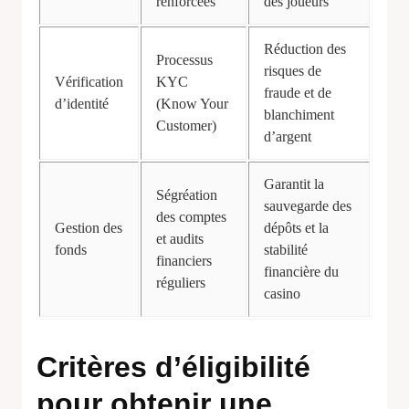
renforcées
des joueurs
Réduction des
Processus
risques de
Vérification
KYC
fraude et de
d’identité
(Know Your
blanchiment
Customer)
d’argent
Garantit la
Ségréation
sauvegarde des
des comptes
Gestion des
dépôts et la
et audits
fonds
stabilité
financiers
financière du
réguliers
casino
Critères d’éligibilité
pour obtenir une