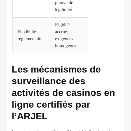
preuve de
légitimité
Rigidité
Flexibilité
accrue,
réglementaire
exigences
homogènes
Les mécanismes de
surveillance des
activités de casinos en
ligne certifiés par
l’ARJEL