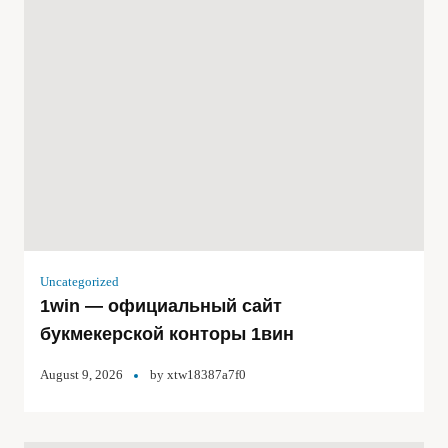
Uncategorized
1win — официальный сайт
букмекерской конторы 1вин
August 9, 2026
by
xtw18387a7f0