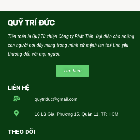
Tiền thân là Quỹ Từ thiện Công ty Phát Tiến. Đại diện cho những
con người nơi đây mang trong mình sứ mệnh lan toả tình yêu
thương đến với mọi người.
Tìm hiểu
LIÊN HỆ
quytriduc@gmail.com
16 Lữ Gia, Phường 15, Quận 11, TP. HCM
THEO DÕI