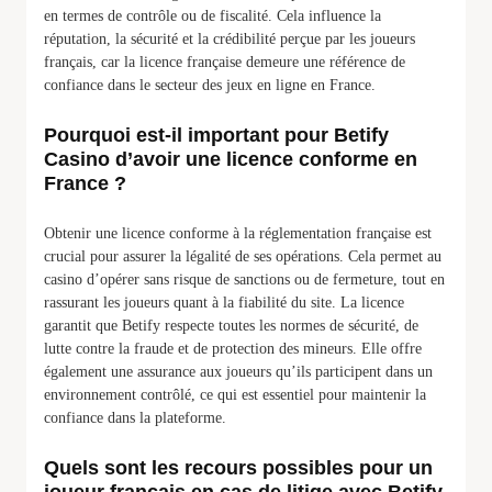
en termes de contrôle ou de fiscalité. Cela influence la
réputation, la sécurité et la crédibilité perçue par les joueurs
français, car la licence française demeure une référence de
confiance dans le secteur des jeux en ligne en France.
Pourquoi est-il important pour Betify
Casino d’avoir une licence conforme en
France ?
Obtenir une licence conforme à la réglementation française est
crucial pour assurer la légalité de ses opérations. Cela permet au
casino d’opérer sans risque de sanctions ou de fermeture, tout en
rassurant les joueurs quant à la fiabilité du site. La licence
garantit que Betify respecte toutes les normes de sécurité, de
lutte contre la fraude et de protection des mineurs. Elle offre
également une assurance aux joueurs qu’ils participent dans un
environnement contrôlé, ce qui est essentiel pour maintenir la
confiance dans la plateforme.
Quels sont les recours possibles pour un