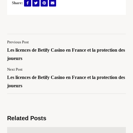
Share:
Previous Post
Les licences de Betify Casino en France et la protection des
joueurs
Next Post
Les licences de Betify Casino en France et la protection des
joueurs
Related Posts