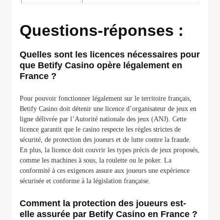
Questions-réponses :
Quelles sont les licences nécessaires pour
que Betify Casino opère légalement en
France ?
Pour pouvoir fonctionner légalement sur le territoire français,
Betify Casino doit détenir une licence d’organisateur de jeux en
ligne délivrée par l’Autorité nationale des jeux (ANJ). Cette
licence garantit que le casino respecte les règles strictes de
sécurité, de protection des joueurs et de lutte contre la fraude.
En plus, la licence doit couvrir les types précis de jeux proposés,
comme les machines à sous, la roulette ou le poker. La
conformité à ces exigences assure aux joueurs une expérience
sécurisée et conforme à la législation française.
Comment la protection des joueurs est-
elle assurée par Betify Casino en France ?