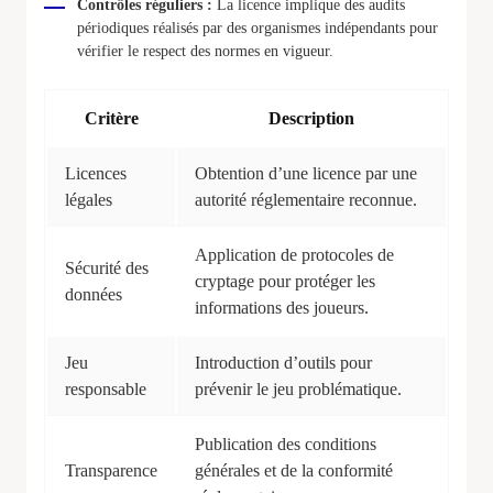
Contrôles réguliers :
La licence implique des audits
périodiques réalisés par des organismes indépendants pour
vérifier le respect des normes en vigueur.
Critère
Description
Licences
Obtention d’une licence par une
légales
autorité réglementaire reconnue.
Application de protocoles de
Sécurité des
cryptage pour protéger les
données
informations des joueurs.
Jeu
Introduction d’outils pour
responsable
prévenir le jeu problématique.
Publication des conditions
Transparence
générales et de la conformité