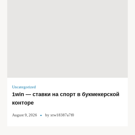
Uncategorized
1win — ставки на спорт в букмекерской
конторе
August 9, 2026
by
xtw18387a7f0