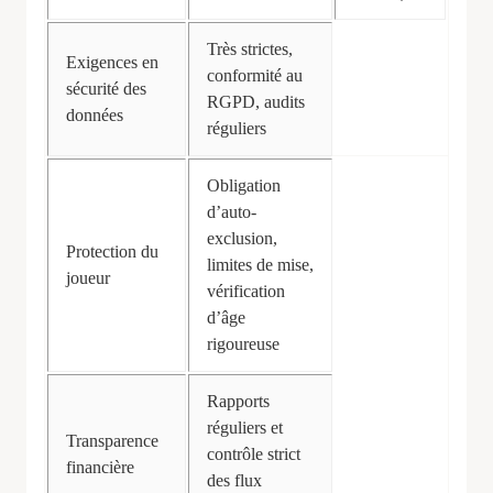
Très strictes,
Exigences en
conformité au
sécurité des
RGPD, audits
données
réguliers
Obligation
d’auto-
exclusion,
Protection du
limites de mise,
joueur
vérification
d’âge
rigoureuse
Rapports
réguliers et
Transparence
contrôle strict
financière
des flux