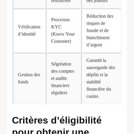
renforcées
des joueurs
Réduction des
Processus
risques de
Vérification
KYC
fraude et de
d’identité
(Know Your
blanchiment
Customer)
d’argent
Garantit la
Ségréation
sauvegarde des
des comptes
Gestion des
dépôts et la
et audits
fonds
stabilité
financiers
financière du
réguliers
casino
Critères d’éligibilité
pour obtenir une