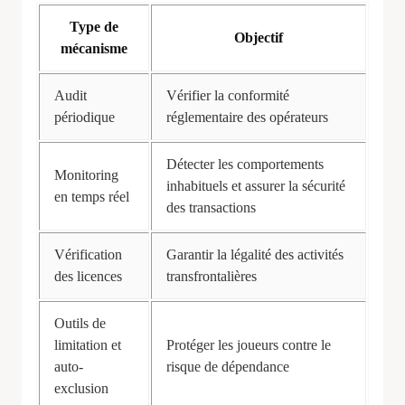
Type de
Objectif
mécanisme
Audit
Vérifier la conformité
périodique
réglementaire des opérateurs
Détecter les comportements
Monitoring
inhabituels et assurer la sécurité
en temps réel
des transactions
Vérification
Garantir la légalité des activités
des licences
transfrontalières
Outils de
limitation et
Protéger les joueurs contre le
auto-
risque de dépendance
exclusion