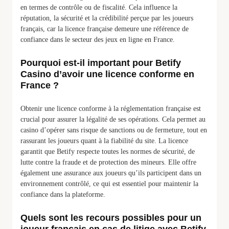
en termes de contrôle ou de fiscalité. Cela influence la
réputation, la sécurité et la crédibilité perçue par les joueurs
français, car la licence française demeure une référence de
confiance dans le secteur des jeux en ligne en France.
Pourquoi est-il important pour Betify
Casino d’avoir une licence conforme en
France ?
Obtenir une licence conforme à la réglementation française est
crucial pour assurer la légalité de ses opérations. Cela permet au
casino d’opérer sans risque de sanctions ou de fermeture, tout en
rassurant les joueurs quant à la fiabilité du site. La licence
garantit que Betify respecte toutes les normes de sécurité, de
lutte contre la fraude et de protection des mineurs. Elle offre
également une assurance aux joueurs qu’ils participent dans un
environnement contrôlé, ce qui est essentiel pour maintenir la
confiance dans la plateforme.
Quels sont les recours possibles pour un