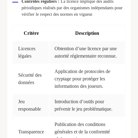
Contrôles réguliers :
La licence implique des audits
périodiques réalisés par des organismes indépendants pour
vérifier le respect des normes en vigueur.
Critère
Description
Licences
Obtention d’une licence par une
légales
autorité réglementaire reconnue.
Application de protocoles de
Sécurité des
cryptage pour protéger les
données
informations des joueurs.
Jeu
Introduction d’outils pour
responsable
prévenir le jeu problématique.
Publication des conditions
Transparence
générales et de la conformité