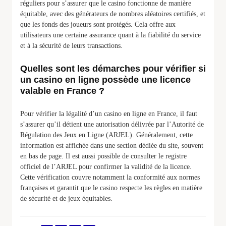
réguliers pour s’assurer que le casino fonctionne de manière
équitable, avec des générateurs de nombres aléatoires certifiés, et
que les fonds des joueurs sont protégés. Cela offre aux
utilisateurs une certaine assurance quant à la fiabilité du service
et à la sécurité de leurs transactions.
Quelles sont les démarches pour vérifier si
un casino en ligne possède une licence
valable en France ?
Pour vérifier la légalité d’un casino en ligne en France, il faut
s’assurer qu’il détient une autorisation délivrée par l’Autorité de
Régulation des Jeux en Ligne (ARJEL). Généralement, cette
information est affichée dans une section dédiée du site, souvent
en bas de page. Il est aussi possible de consulter le registre
officiel de l’ARJEL pour confirmer la validité de la licence.
Cette vérification couvre notamment la conformité aux normes
françaises et garantit que le casino respecte les règles en matière
de sécurité et de jeux équitables.