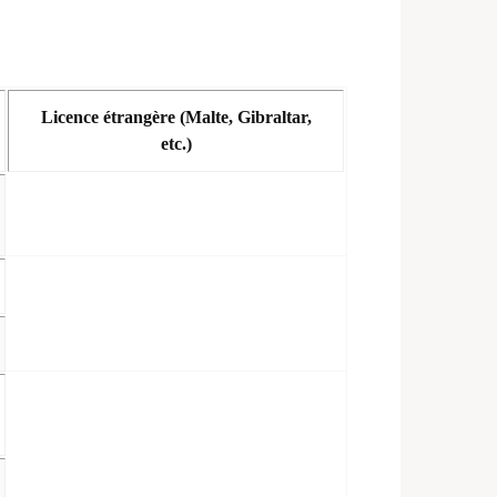
Licence étrangère (Malte, Gibraltar,
etc.)