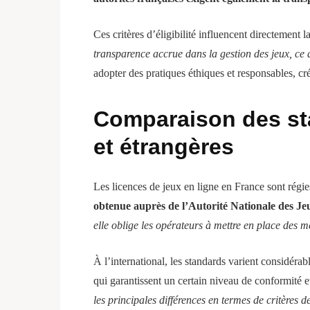
Ces critères d’éligibilité influencent directement la
transparence accrue dans la gestion des jeux, ce 
adopter des pratiques éthiques et responsables, c
Comparaison des sta
et étrangères
Les licences de jeux en ligne en France sont régies
obtenue auprès de l’Autorité Nationale des J
elle oblige les opérateurs à mettre en place des 
À l’international, les standards varient considéra
qui garantissent un certain niveau de conformité et
les principales différences en termes de critères 