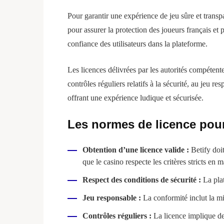
Pour garantir une expérience de jeu sûre et transp
pour assurer la protection des joueurs français et
confiance des utilisateurs dans la plateforme.
Les licences délivrées par les autorités compétent
contrôles réguliers relatifs à la sécurité, au jeu 
offrant une expérience ludique et sécurisée.
Les normes de licence pou
Obtention d’une licence valide :
Betify doit
que le casino respecte les critères stricts en 
Respect des conditions de sécurité :
La plat
Jeu responsable :
La conformité inclut la mi
Contrôles réguliers :
La licence implique de