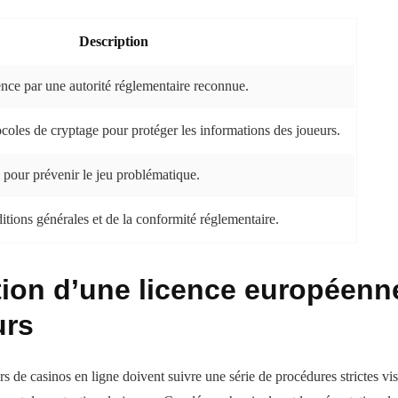
Description
nce par une autorité réglementaire reconnue.
coles de cryptage pour protéger les informations des joueurs.
s pour prévenir le jeu problématique.
itions générales et de la conformité réglementaire.
ion d’une licence européenne
urs
s de casinos en ligne doivent suivre une série de procédures strictes vi