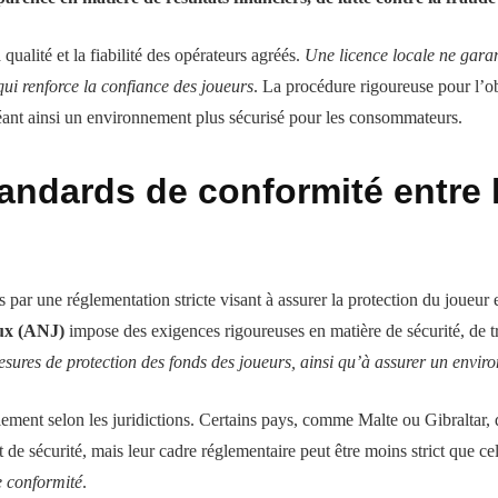
 qualité et la fiabilité des opérateurs agréés.
Une licence locale ne garan
qui renforce la confiance des joueurs
. La procédure rigoureuse pour l’ob
réant ainsi un environnement plus sécurisé pour les consommateurs.
ndards de conformité entre l
 par une réglementation stricte visant à assurer la protection du joueur e
eux (ANJ)
impose des exigences rigoureuses en matière de sécurité, de tr
mesures de protection des fonds des joueurs, ainsi qu’à assurer un envi
blement selon les juridictions. Certains pays, comme Malte ou Gibraltar, 
 de sécurité, mais leur cadre réglementaire peut être moins strict que ce
de conformité
.