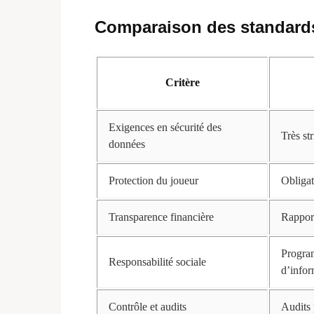
Comparaison des standards
Critère
Exigences en sécurité des
Très st
données
Protection du joueur
Obligat
Transparence financière
Rapport
Progra
Responsabilité sociale
d’infor
Contrôle et audits
Audits 