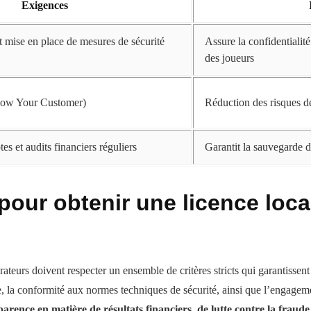
Exigences
mise en place de mesures de sécurité
Assure la confidentialité
des joueurs
ow Your Customer)
Réduction des risques d
s et audits financiers réguliers
Garantit la sauvegarde de
é pour obtenir une licence loca
ateurs doivent respecter un ensemble de critères stricts qui garantissent 
ère, la conformité aux normes techniques de sécurité, ainsi que l’engage
parence en matière de résultats financiers, de lutte contre la frau