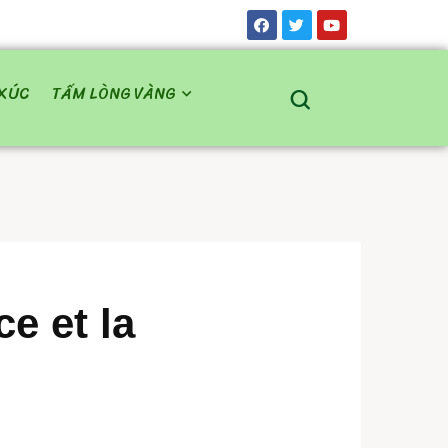
XÚC
TẤM LÒNG VÀNG
e et la