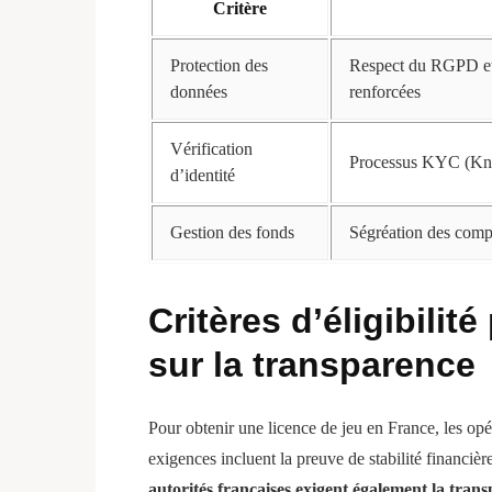
Critère
Protection des
Respect du RGPD et 
données
renforcées
Vérification
Processus KYC (Kn
d’identité
Gestion des fonds
Ségréation des compte
Critères d’éligibilit
sur la transparence
Pour obtenir une licence de jeu en France, les opér
exigences incluent la preuve de stabilité financi
autorités françaises exigent également la trans