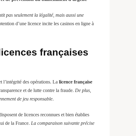
tit pas seulement la légalité, mais aussi une
tention d’une licence incite les casinos en ligne à
icences françaises
t l’intégrité des opérations. La
licence française
ansparence et de lutte contre la fraude.
De plus,
ronnement de jeu responsable
.
disposent de licences reconnues et bien établies
lui de la France.
La comparaison suivante précise