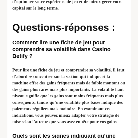
d’optimiser votre expérience de jeu et de mieux gérer votre
capital sur le long terme.
Questions-réponses :
Comment lire une fiche de jeu pour
comprendre sa volatilité dans Casino
Betify ?
Pour lire une fiche de jeu et comprendre sa volatilité, il faut
d’abord se concentrer sur la section qui indique si la
machine offre des gains fréquents mais de faible montant ou
des gains plus rares mais plus importants. La volatilité haut
niveau signifie que les gains sont moins fréquents mais plus
conséquents, tandis qu’une volatilité plus basse indique des
paiements réguliers mais moindre. En examinant ces
indications, vous pouvez mieux adapter votre stratégie de
mise selon l’attente que vous avez en tête pour vos gains.
Quels sont les signes indiquant qu’une