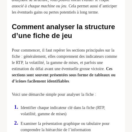
associé à chaque machine ou jeu
. Cela permet aussi d’anticiper
les éventuels gains ou pertes potentiels à long terme.
Comment analyser la structure
d’une fiche de jeu
Pour commencer, il faut repérer les sections principales sur la
fiche : généralement, elles comprennent des indicateurs comme
le RTP, la volatilité, la gamme de mises, et parfois une
estimation du délai avant une éventuelle grosse victoire.
Ces
sections sont souvent présentées sous forme de tableaux ou
d’icônes facilement identifiables
.
Voici une démarche simple pour analyser la fiche :
Identifier chaque indicateur clé dans la fiche (RTP,
volatilité, gamme de mises)
Examiner la présentation graphique ou tabulaire pour
comprendre la hiérarchie de l’information