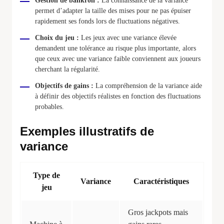
Gestion de bankroll :
La connaissance de la variance
permet d’adapter la taille des mises pour ne pas épuiser
rapidement ses fonds lors de fluctuations négatives.
Choix du jeu :
Les jeux avec une variance élevée
demandent une tolérance au risque plus importante, alors
que ceux avec une variance faible conviennent aux joueurs
cherchant la régularité.
Objectifs de gains :
La compréhension de la variance aide
à définir des objectifs réalistes en fonction des fluctuations
probables.
Exemples illustratifs de
variance
Type de
Variance
Caractéristiques
jeu
Gros jackpots mais