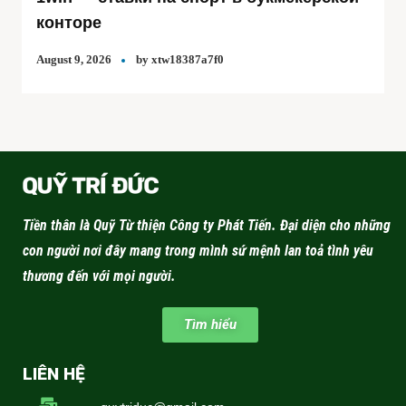
конторе
August 9, 2026
by
xtw18387a7f0
Tiền thân là Quỹ Từ thiện Công ty Phát Tiến. Đại diện cho những
con người nơi đây mang trong mình sứ mệnh lan toả tình yêu
thương đến với mọi người.
Tìm hiểu
LIÊN HỆ