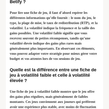
Betify ?
Pour lire une fiche de jeu, il faut d’abord repérer les
différentes informations qu’elle fournit : le nom du jeu, le
type, la plage de mise, le taux de redistribution (RTP), et la
volatilité. La volatilité indique la fréquence et la taille des
gains possibles. Une volatilité faible signifie que vous
recevrez souvent de petites récompenses, tandis qu’une
volatilité élevée indique des gains plus rares mais
généralement plus importants. En observant ces éléments,
vous pouvez adapter votre stratégie pour mieux gérer votre
budget et vos attentes lors de vos sessions de jeu.
Quelle est la différence entre une fiche de
jeu à volatilité faible et celle à volatilité
élevée ?
Une fiche de jeu à volatilité faible montre que le jeu offre
des gains plus réguliers, mais généralement de faibles
montants. Ces jeux conviennent aux joueurs qui préfèrent
avoir une expérience plus stable, avec moins de fluctuation