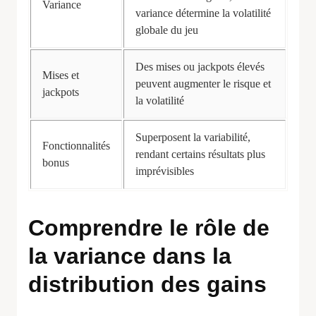
Variance
variance détermine la volatilité
globale du jeu
Des mises ou jackpots élevés
Mises et
peuvent augmenter le risque et
jackpots
la volatilité
Superposent la variabilité,
Fonctionnalités
rendant certains résultats plus
bonus
imprévisibles
Comprendre le rôle de
la variance dans la
distribution des gains