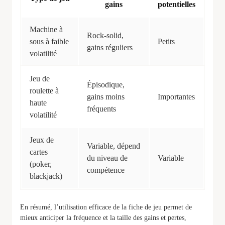
gains
potentielles
Machine à
Rock-solid,
sous à faible
Petits
gains réguliers
volatilité
Jeu de
Épisodique,
roulette à
gains moins
Importantes
haute
fréquents
volatilité
Jeux de
Variable, dépend
cartes
du niveau de
Variable
(poker,
compétence
blackjack)
En résumé, l’utilisation efficace de la fiche de jeu permet de
mieux anticiper la fréquence et la taille des gains et pertes,