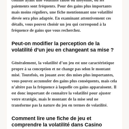
comme ayant une volatilité faible ou moyenne, où les
paiements sont fréquents. Pour des gains plus importants
mais moins réguliers, une fiche mentionnant une volatilité
élevée sera plus adaptée. En examinant attentivement ces
détails, vous pouvez choisir un jeu qui correspond à la
fréquence de gains que vous recherchez.
Peut-on modifier la perception de la
volatilité d’un jeu en changeant sa mise ?
Généralement, la volatilité d’un jeu est une caractéristique
propre à sa conception et ne change pas selon le montant
misé. Toutefois, en jouant avec des mises plus importantes,
vous pouvez accumuler des gains plus conséquents, mais cela
n’altère pas la fréquence à laquelle ces gains apparaissent. Il
est donc important de connaître la volatilité pour ajuster
votre stratégie, mais le montant de la mise seul ne
transforme pas la nature du jeu en termes de volatilité.
Comment lire une fiche de jeu et
comprendre la volatilité dans Casino