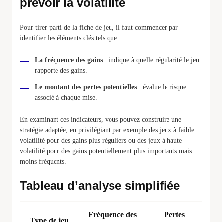
prévoir la volatilité
Pour tirer parti de la fiche de jeu, il faut commencer par
identifier les éléments clés tels que :
La fréquence des gains
: indique à quelle régularité le jeu
rapporte des gains.
Le montant des pertes potentielles
: évalue le risque
associé à chaque mise.
En examinant ces indicateurs, vous pouvez construire une
stratégie adaptée, en privilégiant par exemple des jeux à faible
volatilité pour des gains plus réguliers ou des jeux à haute
volatilité pour des gains potentiellement plus importants mais
moins fréquents.
Tableau d’analyse simplifiée
Fréquence des
Pertes
Type de jeu