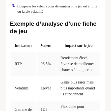
Comparer les valeurs pour déterminer si le jeu est à forte
ou faible volatilité
Exemple d’analyse d’une fiche
de jeu
Indicateur
Valeur
Impact sur le jeu
Rendement élevé,
RTP
96,5%
favorise de meilleures
chances à long terme
Gains plus rares mais
Volatilité
Élevée
plus importants quand
ils surviennent
Flexibilité pour
Gamme de
1€ à