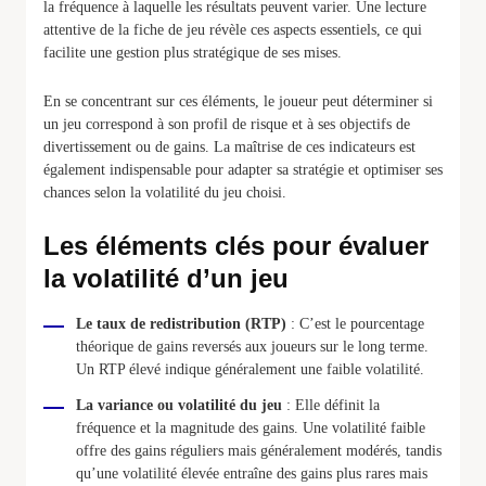
la fréquence à laquelle les résultats peuvent varier. Une lecture
attentive de la fiche de jeu révèle ces aspects essentiels, ce qui
facilite une gestion plus stratégique de ses mises.
En se concentrant sur ces éléments, le joueur peut déterminer si
un jeu correspond à son profil de risque et à ses objectifs de
divertissement ou de gains. La maîtrise de ces indicateurs est
également indispensable pour adapter sa stratégie et optimiser ses
chances selon la volatilité du jeu choisi.
Les éléments clés pour évaluer
la volatilité d’un jeu
Le taux de redistribution (RTP)
: C’est le pourcentage
théorique de gains reversés aux joueurs sur le long terme.
Un RTP élevé indique généralement une faible volatilité.
La variance ou volatilité du jeu
: Elle définit la
fréquence et la magnitude des gains. Une volatilité faible
offre des gains réguliers mais généralement modérés, tandis
qu’une volatilité élevée entraîne des gains plus rares mais