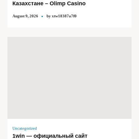
Казахстане – Olimp Casino
August 9, 2026
by
xtw18387a7f0
Uncategorized
1win — официальный сайт