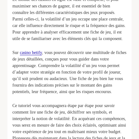
maximiser ses chances de gagner, il est essentiel de bien
connaître les différentes caractéristiques des jeux proposés.
Parmi celles-ci, la volatilité d’un jeu occupe une place centrale,
car elle influence directement le risque et la fréquence des gains.
Pour apprendre à analyser efficacement une fiche de jeu, il est
utile de se familiariser avec les éléments clés qui la composent.
Sur
casino betify
, vous pouvez découvrir une multitude de fiches
de jeux détaillées, conçues pour vous guider dans votre
apprentissage. Comprendre la volatilité d’un jeu vous permet
d’adapter votre stratégie en fonction de votre profil de joueur,
qu’il soit prudent ou audacieux. Une fiche de jeu bien lue vous
fournira des indications précises sur le montant des gains
potentiels, leur fréquence, ainsi que les risques encourus.
Ce tutoriel vous accompagnera étape par étape pour savoir
comment lire une fiche de jeu, déchiffrer ses symbols, et
interpréter la notion de volatilité. En acquérant ces compétences,
vous serez en mesure de faire des choix éclairés, optimisant ainsi
votre expérience de jeu tout en maîtrisant mieux votre budget.
Plongeons dès maintenant dans la lecture des fiches de jeux et la