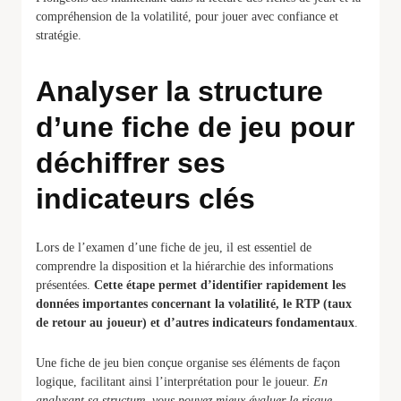
compréhension de la volatilité, pour jouer avec confiance et
stratégie.
Analyser la structure
d’une fiche de jeu pour
déchiffrer ses
indicateurs clés
Lors de l’examen d’une fiche de jeu, il est essentiel de
comprendre la disposition et la hiérarchie des informations
présentées.
Cette étape permet d’identifier rapidement les
données importantes concernant la volatilité, le RTP (taux
de retour au joueur) et d’autres indicateurs fondamentaux
.
Une fiche de jeu bien conçue organise ses éléments de façon
logique, facilitant ainsi l’interprétation pour le joueur.
En
analysant sa structure, vous pouvez mieux évaluer le risque