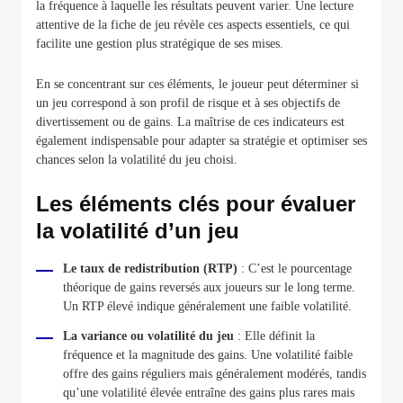
la fréquence à laquelle les résultats peuvent varier. Une lecture
attentive de la fiche de jeu révèle ces aspects essentiels, ce qui
facilite une gestion plus stratégique de ses mises.
En se concentrant sur ces éléments, le joueur peut déterminer si
un jeu correspond à son profil de risque et à ses objectifs de
divertissement ou de gains. La maîtrise de ces indicateurs est
également indispensable pour adapter sa stratégie et optimiser ses
chances selon la volatilité du jeu choisi.
Les éléments clés pour évaluer
la volatilité d’un jeu
Le taux de redistribution (RTP)
: C’est le pourcentage
théorique de gains reversés aux joueurs sur le long terme.
Un RTP élevé indique généralement une faible volatilité.
La variance ou volatilité du jeu
: Elle définit la
fréquence et la magnitude des gains. Une volatilité faible
offre des gains réguliers mais généralement modérés, tandis
qu’une volatilité élevée entraîne des gains plus rares mais