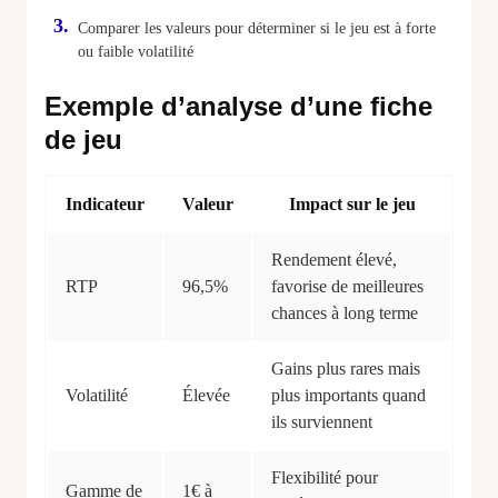
Comparer les valeurs pour déterminer si le jeu est à forte
ou faible volatilité
Exemple d’analyse d’une fiche
de jeu
Indicateur
Valeur
Impact sur le jeu
Rendement élevé,
RTP
96,5%
favorise de meilleures
chances à long terme
Gains plus rares mais
Volatilité
Élevée
plus importants quand
ils surviennent
Flexibilité pour
Gamme de
1€ à