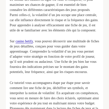
maximiser ses chances de gagner, il est essentiel de bien
connaître les différentes caractéristiques des jeux proposés.
Parmi celles-ci, la volatilité d’un jeu occupe une place centrale,
car elle influence directement le risque et la fréquence des gains.
Pour apprendre à analyser efficacement une fiche de jeu, il est
utile de se familiariser avec les éléments clés qui la composent.
Sur
casino betify
, vous pouvez découvrir une multitude de fiches
de jeux détaillées, conçues pour vous guider dans votre
apprentissage. Comprendre la volatilité d’un jeu vous permet
d’adapter votre stratégie en fonction de votre profil de joueur,
qu’il soit prudent ou audacieux. Une fiche de jeu bien lue vous
fournira des indications précises sur le montant des gains
potentiels, leur fréquence, ainsi que les risques encourus.
Ce tutoriel vous accompagnera étape par étape pour savoir
comment lire une fiche de jeu, déchiffrer ses symbols, et
interpréter la notion de volatilité. En acquérant ces compétences,
vous serez en mesure de faire des choix éclairés, optimisant ainsi
votre expérience de jeu tout en maîtrisant mieux votre budget.
Plongeons dès maintenant dans la lecture des fiches de jeux et la