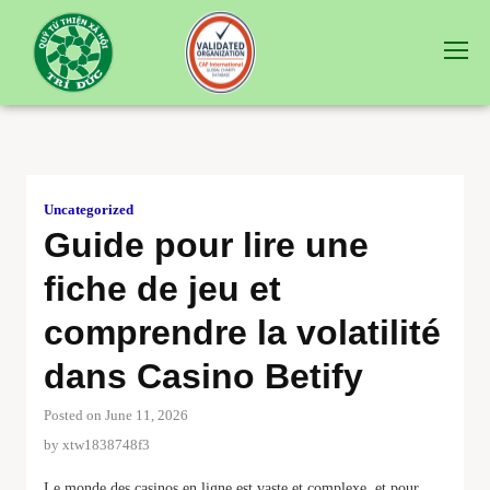
Uncategorized
Guide pour lire une
fiche de jeu et
comprendre la volatilité
dans Casino Betify
Posted on June 11, 2026
by
xtw1838748f3
Le monde des casinos en ligne est vaste et complexe, et pour