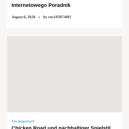
Internetowego Poradnik
August 6, 2026
by
xtw1838748f3
Uncategorized
Chicken Road und nachhaltiger Spielstil