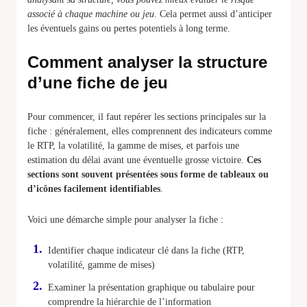
associé à chaque machine ou jeu
. Cela permet aussi d’anticiper
les éventuels gains ou pertes potentiels à long terme.
Comment analyser la structure
d’une fiche de jeu
Pour commencer, il faut repérer les sections principales sur la
fiche : généralement, elles comprennent des indicateurs comme
le RTP, la volatilité, la gamme de mises, et parfois une
estimation du délai avant une éventuelle grosse victoire.
Ces
sections sont souvent présentées sous forme de tableaux ou
d’icônes facilement identifiables
.
Voici une démarche simple pour analyser la fiche :
Identifier chaque indicateur clé dans la fiche (RTP,
volatilité, gamme de mises)
Examiner la présentation graphique ou tabulaire pour
comprendre la hiérarchie de l’information