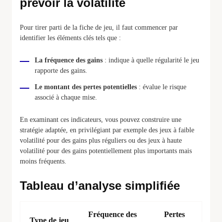
prévoir la volatilité
Pour tirer parti de la fiche de jeu, il faut commencer par
identifier les éléments clés tels que :
La fréquence des gains
: indique à quelle régularité le jeu
rapporte des gains.
Le montant des pertes potentielles
: évalue le risque
associé à chaque mise.
En examinant ces indicateurs, vous pouvez construire une
stratégie adaptée, en privilégiant par exemple des jeux à faible
volatilité pour des gains plus réguliers ou des jeux à haute
volatilité pour des gains potentiellement plus importants mais
moins fréquents.
Tableau d’analyse simplifiée
Fréquence des
Pertes
Type de jeu