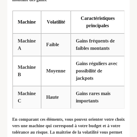
Caractéristiques
Machine
Volatilité
principales
Machine
Gains fréquents de
Faible
A
faibles montants
Gains réguliers avec
Machine
Moyenne
possibilité de
B
jackpots
Machine
Gains rares mais
Haute
C
importants
En comparant ces éléments, vous pouvez orienter votre choix
vers une machine qui correspond à votre budget et à votre
tolérance au risque. La maîtrise de la volatilité vous permet