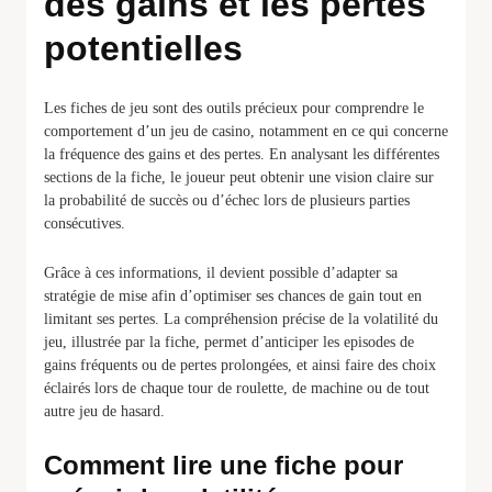
des gains et les pertes
potentielles
Les fiches de jeu sont des outils précieux pour comprendre le
comportement d’un jeu de casino, notamment en ce qui concerne
la fréquence des gains et des pertes. En analysant les différentes
sections de la fiche, le joueur peut obtenir une vision claire sur
la probabilité de succès ou d’échec lors de plusieurs parties
consécutives.
Grâce à ces informations, il devient possible d’adapter sa
stratégie de mise afin d’optimiser ses chances de gain tout en
limitant ses pertes. La compréhension précise de la volatilité du
jeu, illustrée par la fiche, permet d’anticiper les episodes de
gains fréquents ou de pertes prolongées, et ainsi faire des choix
éclairés lors de chaque tour de roulette, de machine ou de tout
autre jeu de hasard.
Comment lire une fiche pour