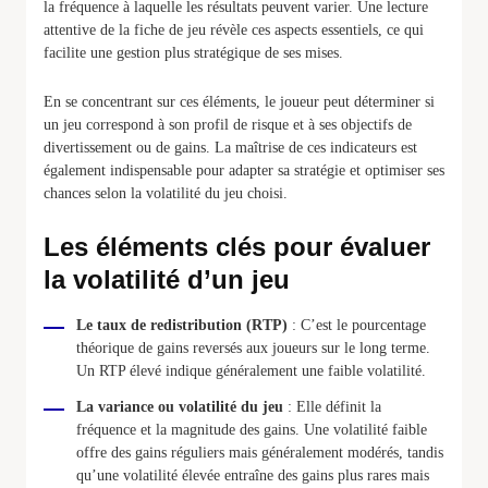
la fréquence à laquelle les résultats peuvent varier. Une lecture
attentive de la fiche de jeu révèle ces aspects essentiels, ce qui
facilite une gestion plus stratégique de ses mises.
En se concentrant sur ces éléments, le joueur peut déterminer si
un jeu correspond à son profil de risque et à ses objectifs de
divertissement ou de gains. La maîtrise de ces indicateurs est
également indispensable pour adapter sa stratégie et optimiser ses
chances selon la volatilité du jeu choisi.
Les éléments clés pour évaluer
la volatilité d’un jeu
Le taux de redistribution (RTP)
: C’est le pourcentage
théorique de gains reversés aux joueurs sur le long terme.
Un RTP élevé indique généralement une faible volatilité.
La variance ou volatilité du jeu
: Elle définit la
fréquence et la magnitude des gains. Une volatilité faible
offre des gains réguliers mais généralement modérés, tandis
qu’une volatilité élevée entraîne des gains plus rares mais