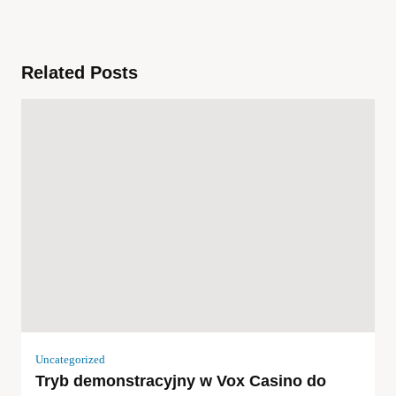
Related Posts
Uncategorized
Tryb demonstracyjny w Vox Casino do