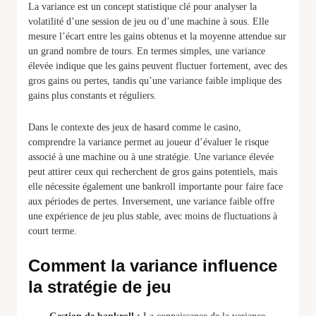
La variance est un concept statistique clé pour analyser la
volatilité d’une session de jeu ou d’une machine à sous. Elle
mesure l’écart entre les gains obtenus et la moyenne attendue sur
un grand nombre de tours. En termes simples, une variance
élevée indique que les gains peuvent fluctuer fortement, avec des
gros gains ou pertes, tandis qu’une variance faible implique des
gains plus constants et réguliers.
Dans le contexte des jeux de hasard comme le casino,
comprendre la variance permet au joueur d’évaluer le risque
associé à une machine ou à une stratégie. Une variance élevée
peut attirer ceux qui recherchent de gros gains potentiels, mais
elle nécessite également une bankroll importante pour faire face
aux périodes de pertes. Inversement, une variance faible offre
une expérience de jeu plus stable, avec moins de fluctuations à
court terme.
Comment la variance influence
la stratégie de jeu