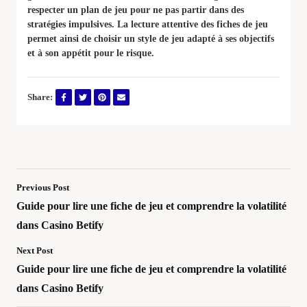
respecter un plan de jeu pour ne pas partir dans des
stratégies impulsives. La lecture attentive des fiches de jeu
permet ainsi de choisir un style de jeu adapté à ses objectifs
et à son appétit pour le risque.
Share:
Previous Post
Guide pour lire une fiche de jeu et comprendre la volatilité
dans Casino Betify
Next Post
Guide pour lire une fiche de jeu et comprendre la volatilité
dans Casino Betify