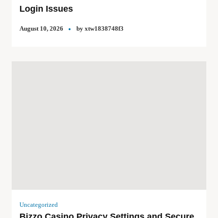
Login Issues
August 10, 2026
by
xtw1838748f3
Uncategorized
Bizzo Casino Privacy Settings and Secure