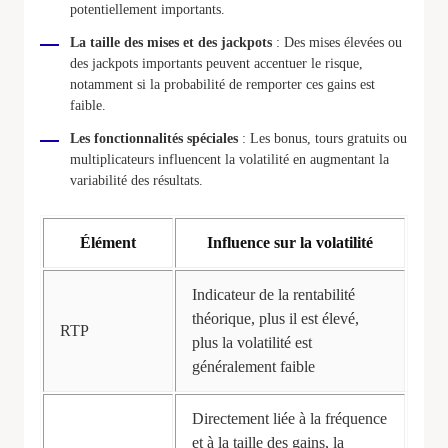
potentiellement importants.
La taille des mises et des jackpots
: Des mises élevées ou
des jackpots importants peuvent accentuer le risque,
notamment si la probabilité de remporter ces gains est
faible.
Les fonctionnalités spéciales
: Les bonus, tours gratuits ou
multiplicateurs influencent la volatilité en augmentant la
variabilité des résultats.
Élément
Influence sur la volatilité
Indicateur de la rentabilité
théorique, plus il est élevé,
RTP
plus la volatilité est
généralement faible
Directement liée à la fréquence
et à la taille des gains, la