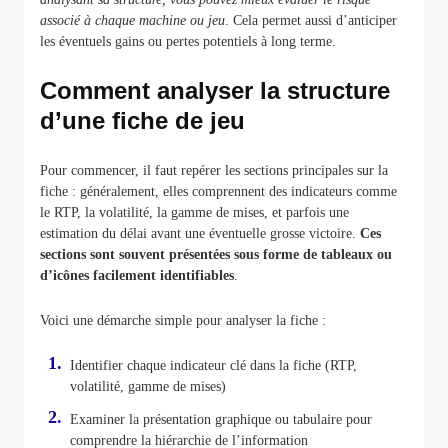
associé à chaque machine ou jeu
. Cela permet aussi d’anticiper
les éventuels gains ou pertes potentiels à long terme.
Comment analyser la structure
d’une fiche de jeu
Pour commencer, il faut repérer les sections principales sur la
fiche : généralement, elles comprennent des indicateurs comme
le RTP, la volatilité, la gamme de mises, et parfois une
estimation du délai avant une éventuelle grosse victoire.
Ces
sections sont souvent présentées sous forme de tableaux ou
d’icônes facilement identifiables
.
Voici une démarche simple pour analyser la fiche :
Identifier chaque indicateur clé dans la fiche (RTP,
volatilité, gamme de mises)
Examiner la présentation graphique ou tabulaire pour
comprendre la hiérarchie de l’information