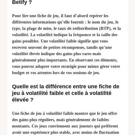
Betify ?
Pour lire une fiche de jeu, il faut d’abord repérer les
différentes informations qu’elle fournit : le nom du jeu, le
type, la plage de mise, le taux de redistribution (RTP), et la
volatilité. La volatilité indique la fréquence et la taille des
gains possibles. Une volatilité faible signifie que vous
recevrez souvent de petites récompenses, tandis qu’une
volatilité élevée indique des gains plus rares mais
généralement plus importants. En observant ces éléments,
vous pouvez adapter votre stratégie pour mieux gérer votre
budget et vos attentes lors de vos sessions de jeu.
Quelle est la différence entre une fiche de
jeu à volatilité faible et celle à volatilité
élevée ?
Une fiche de jeu à volatilité faible montre que le jeu offre
des gains plus réguliers, mais généralement de faibles
montants. Ces jeux conviennent aux joueurs qui préfèrent
avoir une expérience plus stable, avec moins de fluctuation