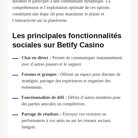
durables et participer à une communauté dynamique. La
compréhension et l’exploitation optimale de ces options
constituent une étape clé pour maximiser le plaisir et
l’interactivité sur la plateforme.
Les principales fonctionnalités
sociales sur Betify Casino
Chat en direct :
Permet de communiquer instantanément
avec d’autres joueurs et le support.
Forums et groupes :
Offrent un espace pour discuter de
stratégies, partager des expériences et organiser des
événements.
Fonctionnalités de défi :
Défiez d’autres membres pour
des parties amicales ou compétitives.
Partage de résultats :
Envoyez vos victoires ou
performances à vos amis ou sur les réseaux sociaux
intégrés.