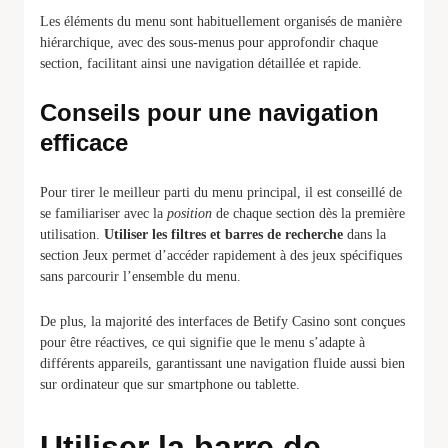
Les éléments du menu sont habituellement organisés de manière
hiérarchique, avec des sous-menus pour approfondir chaque
section, facilitant ainsi une navigation détaillée et rapide.
Conseils pour une navigation
efficace
Pour tirer le meilleur parti du menu principal, il est conseillé de
se familiariser avec la
position
de chaque section dès la première
utilisation.
Utiliser les filtres et barres de recherche
dans la
section Jeux permet d’accéder rapidement à des jeux spécifiques
sans parcourir l’ensemble du menu.
De plus, la majorité des interfaces de Betify Casino sont conçues
pour être réactives, ce qui signifie que le menu s’adapte à
différents appareils, garantissant une navigation fluide aussi bien
sur ordinateur que sur smartphone ou tablette.
Utiliser la barre de