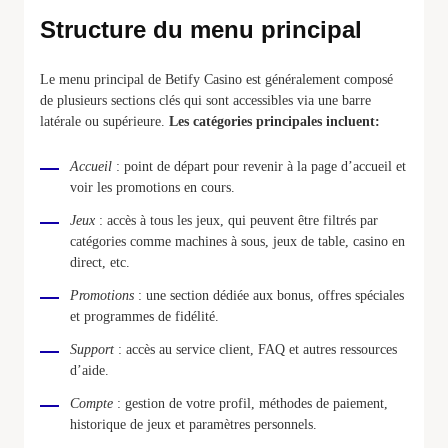
Structure du menu principal
Le menu principal de Betify Casino est généralement composé
de plusieurs sections clés qui sont accessibles via une barre
latérale ou supérieure.
Les catégories principales incluent:
Accueil
: point de départ pour revenir à la page d’accueil et
voir les promotions en cours.
Jeux
: accès à tous les jeux, qui peuvent être filtrés par
catégories comme machines à sous, jeux de table, casino en
direct, etc.
Promotions
: une section dédiée aux bonus, offres spéciales
et programmes de fidélité.
Support
: accès au service client, FAQ et autres ressources
d’aide.
Compte
: gestion de votre profil, méthodes de paiement,
historique de jeux et paramètres personnels.