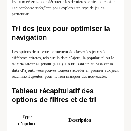
les
jeux récents
pour découvrir les dernières sorties ou choisir
une
catégorie spécifique
pour explorer un type de jeu en
particulier.
Tri des jeux pour optimiser la
navigation
Les options de tri vous permettent de classer les jeux selon
différents critères, tels que la date d’ajout, la popularité, ou le
taux de retour au joueur (RTP). En utilisant un tri basé sur la
date d’ajout
, vous pouvez toujours accéder en premier aux jeux
récemment ajoutés, pour ne rien manquer des nouveautés.
Tableau récapitulatif des
options de filtres et de tri
Type
Description
d’option