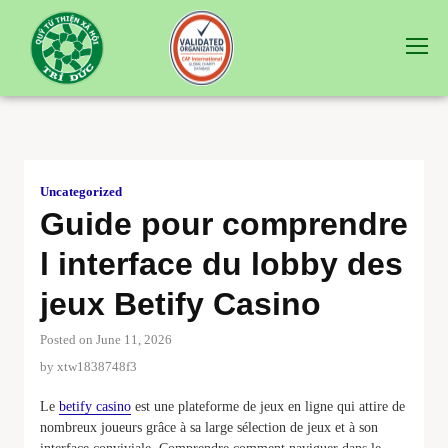
Uncategorized
Guide pour comprendre
l interface du lobby des
jeux Betify Casino
Posted on June 11, 2026
by
xtw1838748f3
Le
betify casino
est une plateforme de jeux en ligne qui attire de
nombreux joueurs grâce à sa large sélection de jeux et à son