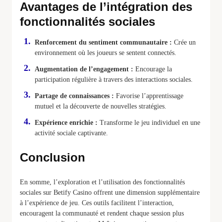
Avantages de l’intégration des
fonctionnalités sociales
Renforcement du sentiment communautaire :
Crée un
environnement où les joueurs se sentent connectés.
Augmentation de l’engagement :
Encourage la
participation régulière à travers des interactions sociales.
Partage de connaissances :
Favorise l’apprentissage
mutuel et la découverte de nouvelles stratégies.
Expérience enrichie :
Transforme le jeu individuel en une
activité sociale captivante.
Conclusion
En somme, l’exploration et l’utilisation des fonctionnalités
sociales sur Betify Casino offrent une dimension supplémentaire
à l’expérience de jeu. Ces outils facilitent l’interaction,
encouragent la communauté et rendent chaque session plus