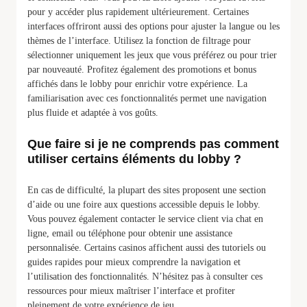
pour y accéder plus rapidement ultérieurement. Certaines
interfaces offriront aussi des options pour ajuster la langue ou les
thèmes de l’interface. Utilisez la fonction de filtrage pour
sélectionner uniquement les jeux que vous préférez ou pour trier
par nouveauté. Profitez également des promotions et bonus
affichés dans le lobby pour enrichir votre expérience. La
familiarisation avec ces fonctionnalités permet une navigation
plus fluide et adaptée à vos goûts.
Que faire si je ne comprends pas comment
utiliser certains éléments du lobby ?
En cas de difficulté, la plupart des sites proposent une section
d’aide ou une foire aux questions accessible depuis le lobby.
Vous pouvez également contacter le service client via chat en
ligne, email ou téléphone pour obtenir une assistance
personnalisée. Certains casinos affichent aussi des tutoriels ou
guides rapides pour mieux comprendre la navigation et
l’utilisation des fonctionnalités. N’hésitez pas à consulter ces
ressources pour mieux maîtriser l’interface et profiter
pleinement de votre expérience de jeu.