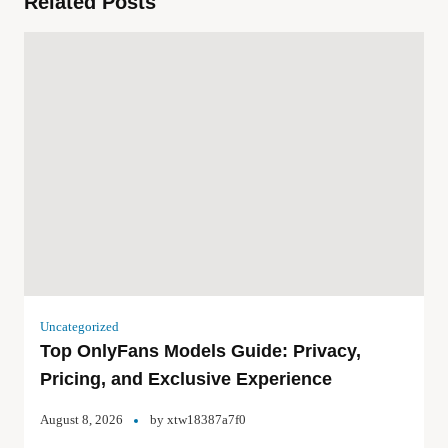
Related Posts
Uncategorized
Top OnlyFans Models Guide: Privacy,
Pricing, and Exclusive Experience
August 8, 2026
by
xtw18387a7f0