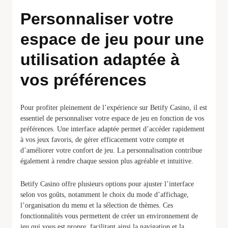
Personnaliser votre
espace de jeu pour une
utilisation adaptée à
vos préférences
Pour profiter pleinement de l’expérience sur Betify Casino, il est
essentiel de personnaliser votre espace de jeu en fonction de vos
préférences. Une interface adaptée permet d’accéder rapidement
à vos jeux favoris, de gérer efficacement votre compte et
d’améliorer votre confort de jeu. La personnalisation contribue
également à rendre chaque session plus agréable et intuitive.
Betify Casino offre plusieurs options pour ajuster l’interface
selon vos goûts, notamment le choix du mode d’affichage,
l’organisation du menu et la sélection de thèmes. Ces
fonctionnalités vous permettent de créer un environnement de
jeu qui vous est propre, facilitant ainsi la navigation et la