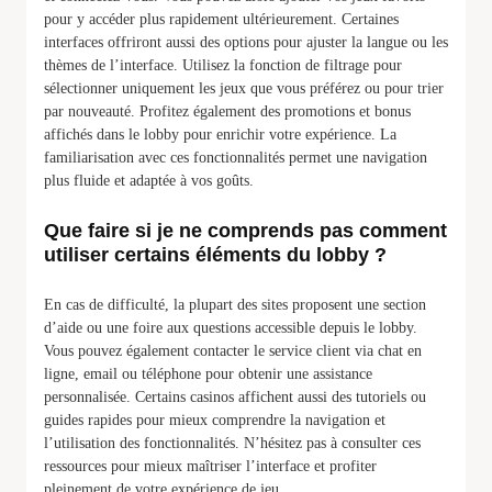
pour y accéder plus rapidement ultérieurement. Certaines
interfaces offriront aussi des options pour ajuster la langue ou les
thèmes de l’interface. Utilisez la fonction de filtrage pour
sélectionner uniquement les jeux que vous préférez ou pour trier
par nouveauté. Profitez également des promotions et bonus
affichés dans le lobby pour enrichir votre expérience. La
familiarisation avec ces fonctionnalités permet une navigation
plus fluide et adaptée à vos goûts.
Que faire si je ne comprends pas comment
utiliser certains éléments du lobby ?
En cas de difficulté, la plupart des sites proposent une section
d’aide ou une foire aux questions accessible depuis le lobby.
Vous pouvez également contacter le service client via chat en
ligne, email ou téléphone pour obtenir une assistance
personnalisée. Certains casinos affichent aussi des tutoriels ou
guides rapides pour mieux comprendre la navigation et
l’utilisation des fonctionnalités. N’hésitez pas à consulter ces
ressources pour mieux maîtriser l’interface et profiter
pleinement de votre expérience de jeu.