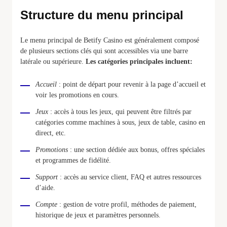
Structure du menu principal
Le menu principal de Betify Casino est généralement composé
de plusieurs sections clés qui sont accessibles via une barre
latérale ou supérieure.
Les catégories principales incluent:
Accueil
: point de départ pour revenir à la page d’accueil et
voir les promotions en cours.
Jeux
: accès à tous les jeux, qui peuvent être filtrés par
catégories comme machines à sous, jeux de table, casino en
direct, etc.
Promotions
: une section dédiée aux bonus, offres spéciales
et programmes de fidélité.
Support
: accès au service client, FAQ et autres ressources
d’aide.
Compte
: gestion de votre profil, méthodes de paiement,
historique de jeux et paramètres personnels.