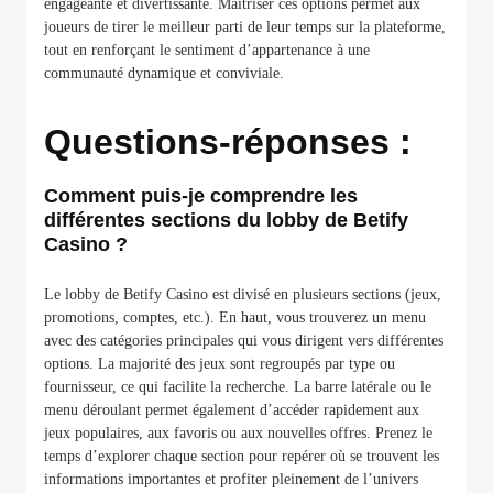
engageante et divertissante. Maîtriser ces options permet aux
joueurs de tirer le meilleur parti de leur temps sur la plateforme,
tout en renforçant le sentiment d’appartenance à une
communauté dynamique et conviviale.
Questions-réponses :
Comment puis-je comprendre les
différentes sections du lobby de Betify
Casino ?
Le lobby de Betify Casino est divisé en plusieurs sections (jeux,
promotions, comptes, etc.). En haut, vous trouverez un menu
avec des catégories principales qui vous dirigent vers différentes
options. La majorité des jeux sont regroupés par type ou
fournisseur, ce qui facilite la recherche. La barre latérale ou le
menu déroulant permet également d’accéder rapidement aux
jeux populaires, aux favoris ou aux nouvelles offres. Prenez le
temps d’explorer chaque section pour repérer où se trouvent les
informations importantes et profiter pleinement de l’univers