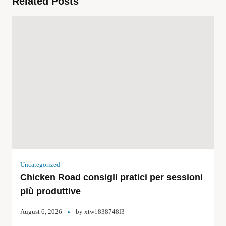
Related Posts
Uncategorized
Chicken Road consigli pratici per sessioni
più produttive
August 6, 2026
by
xtw1838748f3