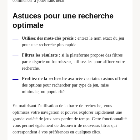
commencer à jouer sans délai.
Astuces pour une recherche
optimale
Utilisez des mots-clés précis :
entrez le nom exact du jeu
pour une recherche plus rapide.
Filtrez les résultats :
si la plateforme propose des filtres
par catégorie ou fournisseur, utilisez-les pour affiner votre
recherche.
Profitez de la recherche avancée :
certains casinos offrent
des options pour rechercher par type de jeu, mise
minimale, ou popularité.
En maîtrisant l’utilisation de la barre de recherche, vous
optimisez votre navigation et pouvez explorer rapidement une
grande variété de jeux sans perdre de temps. Cette fonctionnalité
vous permet également de découvrir de nouveaux titres qui
correspondent à vos préférences en quelques clics.