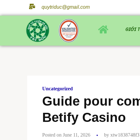
quytriduc@gmail.com
GIỚI 
Uncategorized
Guide pour comp
Betify Casino
Posted on June 11, 2026
by
xtw1838748f3