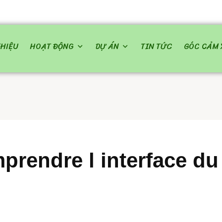
THIỆU
HOẠT ĐỘNG
DỰ ÁN
TIN TỨC
GÓC CẢM 
rendre l interface du