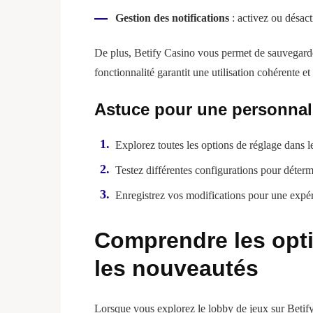
Gestion des notifications
: activez ou désact
De plus, Betify Casino vous permet de sauvegarde
fonctionnalité garantit une utilisation cohérente et
Astuce pour une personnal
Explorez toutes les options de réglage dans 
Testez différentes configurations pour déterm
Enregistrez vos modifications pour une expé
Comprendre les optio
les nouveautés
Lorsque vous explorez le lobby de jeux sur Betify C