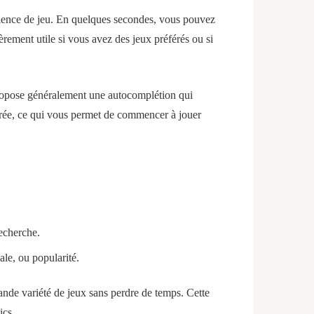
érience de jeu. En quelques secondes, vous pouvez
èrement utile si vous avez des jeux préférés ou si
e propose généralement une autocomplétion qui
éférée, ce qui vous permet de commencer à jouer
recherche.
ale, ou popularité.
ande variété de jeux sans perdre de temps. Cette
ics.