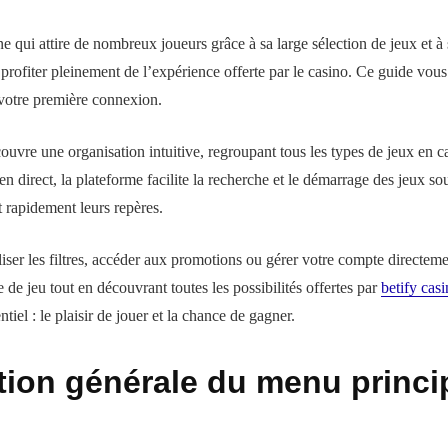
ne qui attire de nombreux joueurs grâce à sa large sélection de jeux et
profiter pleinement de l’expérience offerte par le casino. Ce guide vous 
s votre première connexion.
couvre une organisation intuitive, regroupant tous les types de jeux en 
n direct, la plateforme facilite la recherche et le démarrage des jeux so
 rapidement leurs repères.
er les filtres, accéder aux promotions ou gérer votre compte directemen
de jeu tout en découvrant toutes les possibilités offertes par
betify cas
ntiel : le plaisir de jouer et la chance de gagner.
ition générale du menu princi