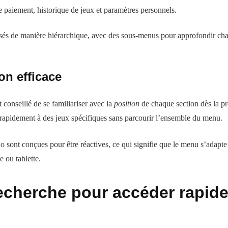
e paiement, historique de jeux et paramètres personnels.
és de manière hiérarchique, avec des sous-menus pour approfondir chaqu
on efficace
t conseillé de se familiariser avec la
position
de chaque section dès la pr
rapidement à des jeux spécifiques sans parcourir l’ensemble du menu.
o sont conçues pour être réactives, ce qui signifie que le menu s’adapte 
e ou tablette.
 recherche pour accéder rapid