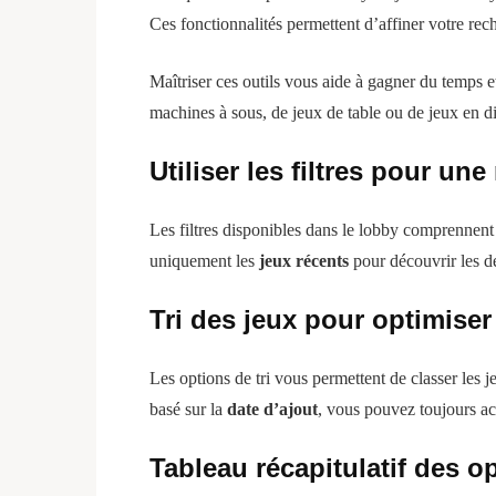
Ces fonctionnalités permettent d’affiner votre rech
Maîtriser ces outils vous aide à gagner du temps e
machines à sous, de jeux de table ou de jeux en dire
Utiliser les filtres pour un
Les filtres disponibles dans le lobby comprennent 
uniquement les
jeux récents
pour découvrir les de
Tri des jeux pour optimiser
Les options de tri vous permettent de classer les je
basé sur la
date d’ajout
, vous pouvez toujours a
Tableau récapitulatif des opt