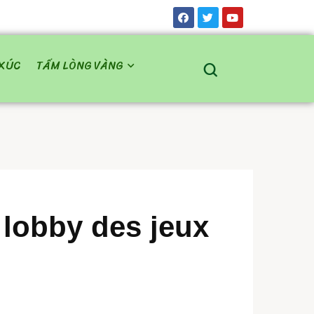
XÚC
TẤM LÒNG VÀNG
 lobby des jeux