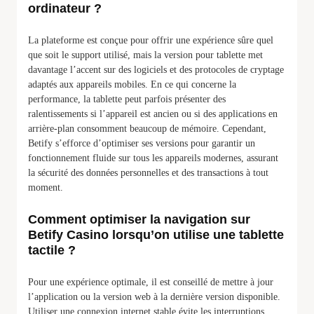
ordinateur ?
La plateforme est conçue pour offrir une expérience sûre quel
que soit le support utilisé, mais la version pour tablette met
davantage l’accent sur des logiciels et des protocoles de cryptage
adaptés aux appareils mobiles. En ce qui concerne la
performance, la tablette peut parfois présenter des
ralentissements si l’appareil est ancien ou si des applications en
arrière-plan consomment beaucoup de mémoire. Cependant,
Betify s’efforce d’optimiser ses versions pour garantir un
fonctionnement fluide sur tous les appareils modernes, assurant
la sécurité des données personnelles et des transactions à tout
moment.
Comment optimiser la navigation sur
Betify Casino lorsqu’on utilise une tablette
tactile ?
Pour une expérience optimale, il est conseillé de mettre à jour
l’application ou la version web à la dernière version disponible.
Utiliser une connexion internet stable évite les interruptions,