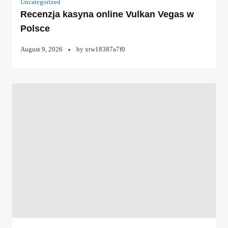
Uncategorized
Recenzja kasyna online Vulkan Vegas w
Polsce
August 9, 2026
by
xtw18387a7f0