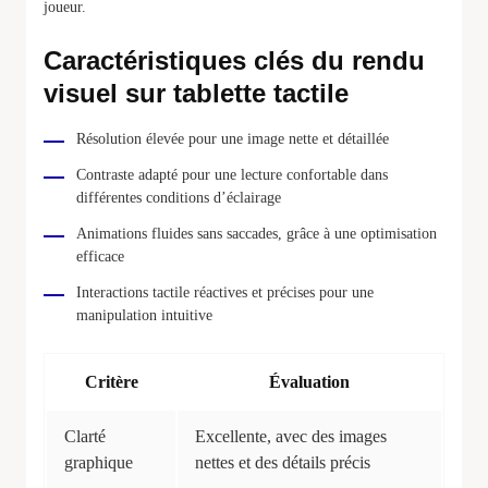
joueur.
Caractéristiques clés du rendu
visuel sur tablette tactile
Résolution élevée pour une image nette et détaillée
Contraste adapté pour une lecture confortable dans
différentes conditions d’éclairage
Animations fluides sans saccades, grâce à une optimisation
efficace
Interactions tactile réactives et précises pour une
manipulation intuitive
Critère
Évaluation
Clarté
Excellente, avec des images
graphique
nettes et des détails précis