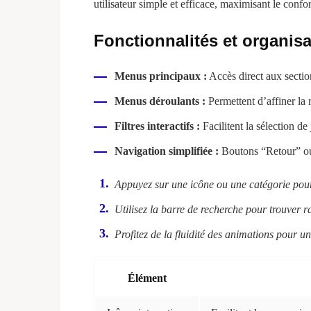
utilisateur simple et efficace, maximisant le confor
Fonctionnalités et organis
Menus principaux :
Accès direct aux secti
Menus déroulants :
Permettent d’affiner la 
Filtres interactifs :
Facilitent la sélection de 
Navigation simplifiée :
Boutons “Retour” ou 
Appuyez sur une icône ou une catégorie pou
Utilisez la barre de recherche pour trouver 
Profitez de la fluidité des animations pour u
Élément