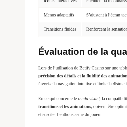
Icônes interactives
Facilitent la reconnaiss
Menus adaptatifs
S’ajustent à l’écran tac
Transitions fluides
Renforcent la sensation
Évaluation de la qua
Lors de l’utilisation de Betify Casino sur une table
précision des détails et la fluidité des animatio
favorise la navigation intuitive et limite la distract
En ce qui concerne le
rendu visuel
, la compatibili
transitions et les animations
, doivent être optim
et susciter l’enthousiasme du joueur.