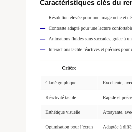
Caractéristiques clés du ren
Résolution élevée pour une image nette et dét
Contraste adapté pour une lecture confortable
Animations fluides sans saccades, grâce à un
Interactions tactile réactives et précises pour
Critère
Clarté graphique
Excellente, avec
Réactivité tactile
Rapide et précis
Esthétique visuelle
Attrayante, ave
Optimisation pour l’écran
Adaptée à différ