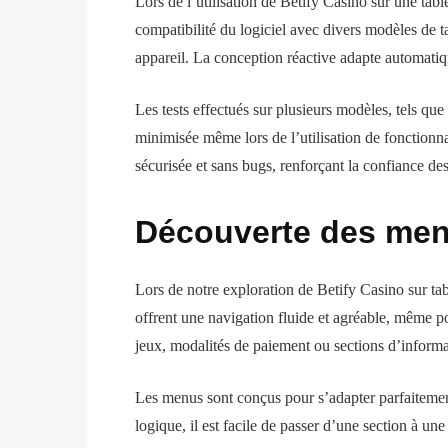
Lors de l’utilisation de Betify Casino sur une table
compatibilité du logiciel avec divers modèles de ta
appareil. La conception réactive adapte automatique
Les tests effectués sur plusieurs modèles, tels que
minimisée même lors de l’utilisation de fonctionna
sécurisée et sans bugs, renforçant la confiance des 
Découverte des menus 
Lors de notre exploration de Betify Casino sur tab
offrent une navigation fluide et agréable, même pou
jeux, modalités de paiement ou sections d’informat
Les menus sont conçus pour s’adapter parfaitement
logique, il est facile de passer d’une section à un