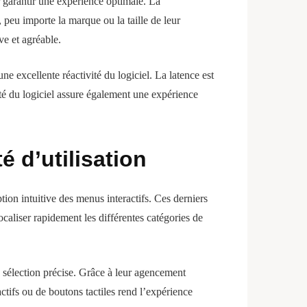
our garantir une expérience optimale. La
, peu importe la marque ou la taille de leur
ve et agréable.
e excellente réactivité du logiciel. La latence est
ité du logiciel assure également une expérience
é d’utilisation
ion intuitive des menus interactifs. Ces derniers
ocaliser rapidement les différentes catégories de
 sélection précise. Grâce à leur agencement
actifs ou de boutons tactiles rend l’expérience