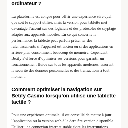
ordinateur ?
La plateforme est conçue pour offrir une expérience sûre quel
que soit le support utilisé, mais la version pour tablette met
davantage l’accent sur des logiciels et des protocoles de cryptage
adaptés aux appareils mobiles. En ce qui concerne la
performance, la tablette peut parfois présenter des
ralentissements si l’appareil est ancien ou si des applications en
arrière-plan consomment beaucoup de mémoire. Cependant,
Betify s’efforce d’optimiser ses versions pour garantir un
fonctionnement fluide sur tous les appareils modernes, assurant
la sécurité des données personnelles et des transactions à tout
moment.
Comment optimiser la navigation sur
Betify Casino lorsqu’on utilise une tablette
tactile ?
Pour une expérience optimale, il est conseillé de mettre à jour
l’application ou la version web à la dernière version disponible.
Utiliser une connexion internet stable évite les interruptions,