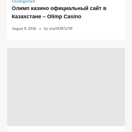
Uncategorized
Олимп казино официальный сайт в
Казахстане – Olimp Casino
August 9, 2026
by
xtw18387a7f0