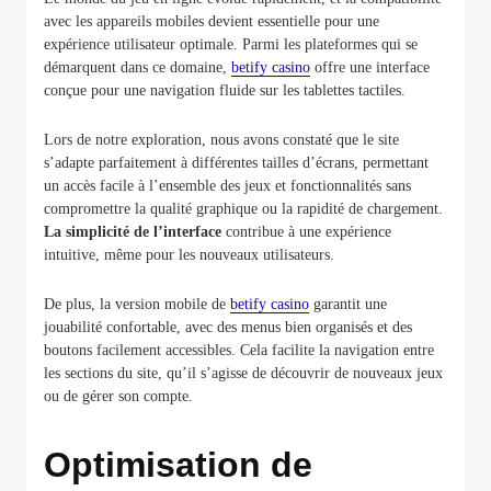
avec les appareils mobiles devient essentielle pour une
expérience utilisateur optimale. Parmi les plateformes qui se
démarquent dans ce domaine,
betify casino
offre une interface
conçue pour une navigation fluide sur les tablettes tactiles.
Lors de notre exploration, nous avons constaté que le site
s’adapte parfaitement à différentes tailles d’écrans, permettant
un accès facile à l’ensemble des jeux et fonctionnalités sans
compromettre la qualité graphique ou la rapidité de chargement.
La simplicité de l’interface
contribue à une expérience
intuitive, même pour les nouveaux utilisateurs.
De plus, la version mobile de
betify casino
garantit une
jouabilité confortable, avec des menus bien organisés et des
boutons facilement accessibles. Cela facilite la navigation entre
les sections du site, qu’il s’agisse de découvrir de nouveaux jeux
ou de gérer son compte.
Optimisation de