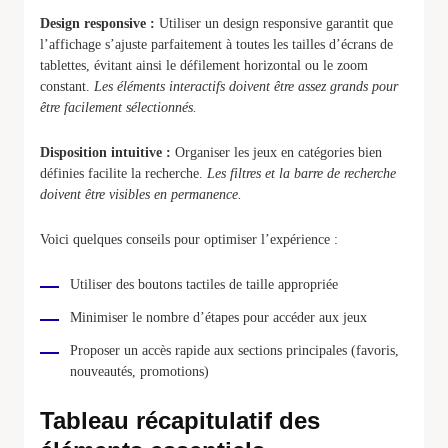
Design responsive :
Utiliser un design responsive garantit que
l’affichage s’ajuste parfaitement à toutes les tailles d’écrans de
tablettes, évitant ainsi le défilement horizontal ou le zoom
constant.
Les éléments interactifs doivent être assez grands pour
être facilement sélectionnés.
Disposition intuitive :
Organiser les jeux en catégories bien
définies facilite la recherche.
Les filtres et la barre de recherche
doivent être visibles en permanence.
Voici quelques conseils pour optimiser l’expérience :
Utiliser des boutons tactiles de taille appropriée
Minimiser le nombre d’étapes pour accéder aux jeux
Proposer un accès rapide aux sections principales (favoris,
nouveautés, promotions)
Tableau récapitulatif des