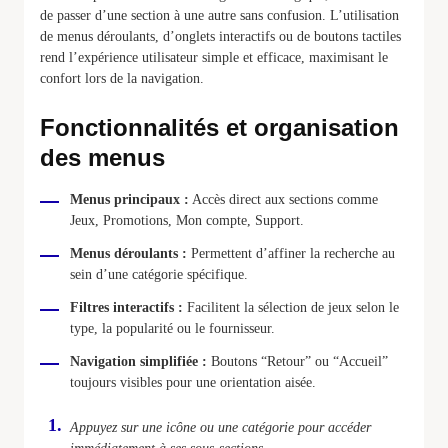
de passer d’une section à une autre sans confusion. L’utilisation
de menus déroulants, d’onglets interactifs ou de boutons tactiles
rend l’expérience utilisateur simple et efficace, maximisant le
confort lors de la navigation.
Fonctionnalités et organisation
des menus
Menus principaux :
Accès direct aux sections comme
Jeux, Promotions, Mon compte, Support.
Menus déroulants :
Permettent d’affiner la recherche au
sein d’une catégorie spécifique.
Filtres interactifs :
Facilitent la sélection de jeux selon le
type, la popularité ou le fournisseur.
Navigation simplifiée :
Boutons “Retour” ou “Accueil”
toujours visibles pour une orientation aisée.
Appuyez sur une icône ou une catégorie pour accéder