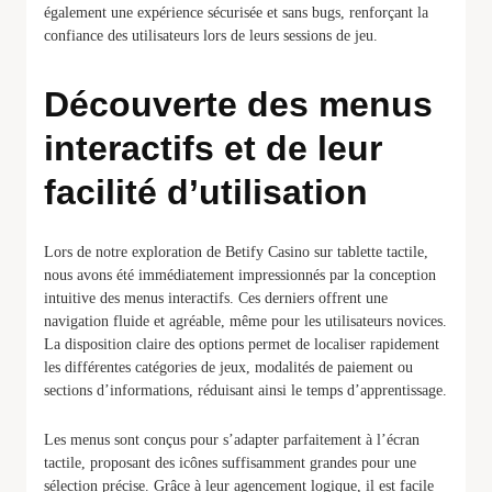
également une expérience sécurisée et sans bugs, renforçant la
confiance des utilisateurs lors de leurs sessions de jeu.
Découverte des menus
interactifs et de leur
facilité d’utilisation
Lors de notre exploration de Betify Casino sur tablette tactile,
nous avons été immédiatement impressionnés par la conception
intuitive des menus interactifs. Ces derniers offrent une
navigation fluide et agréable, même pour les utilisateurs novices.
La disposition claire des options permet de localiser rapidement
les différentes catégories de jeux, modalités de paiement ou
sections d’informations, réduisant ainsi le temps d’apprentissage.
Les menus sont conçus pour s’adapter parfaitement à l’écran
tactile, proposant des icônes suffisamment grandes pour une
sélection précise. Grâce à leur agencement logique, il est facile