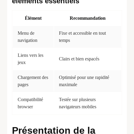
éléments essentiels
Élément
Recommandation
Menu de
Fixe et accessible en tout
navigation
temps
Liens vers les
Clairs et bien espacés
jeux
Chargement des
Optimisé pour une rapidité
pages
maximale
Compatibilité
Testée sur plusieurs
browser
navigateurs mobiles
Présentation de la