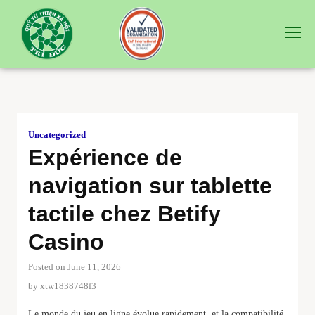
Uncategorized
Expérience de
navigation sur tablette
tactile chez Betify
Casino
Posted on June 11, 2026
by
xtw1838748f3
Le monde du jeu en ligne évolue rapidement, et la compatibilité