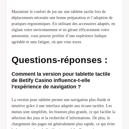
Maximiser le confort de jeu sur une tablette tactile lors de
déplacements nécessite une bonne préparation et l’adoption de
pratiques ergonomiques. En utilisant des accessoires adaptés, en
réglant votre environnement et en gérant efficacement votre
autonomie, vous pouvez profiter d’une expérience ludique
agréable et sans fatigue, où que vous soyez.
Questions-réponses :
Comment la version pour tablette tactile
de Betify Casino influence-t-elle
l’expérience de navigation ?
La version pour tablette permet une navigation plus fluide et
intuitive grâce à une interface adaptée aux écrans tactiles. Les
menus sont simplifiés, les boutons plus grands, ce qui facilite la
sélection des jeux et la recherche d’informations. De plus, le
chargement des pages est généralement plus rapide, ce qui évite