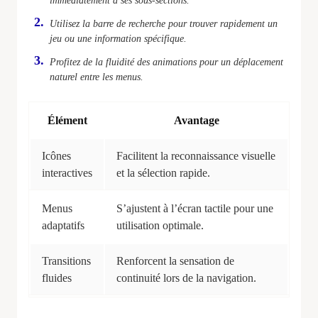
immédiatement à ses sous-sections.
Utilisez la barre de recherche pour trouver rapidement un
jeu ou une information spécifique.
Profitez de la fluidité des animations pour un déplacement
naturel entre les menus.
Élément
Avantage
Icônes
Facilitent la reconnaissance visuelle
interactives
et la sélection rapide.
Menus
S’ajustent à l’écran tactile pour une
adaptatifs
utilisation optimale.
Transitions
Renforcent la sensation de
fluides
continuité lors de la navigation.