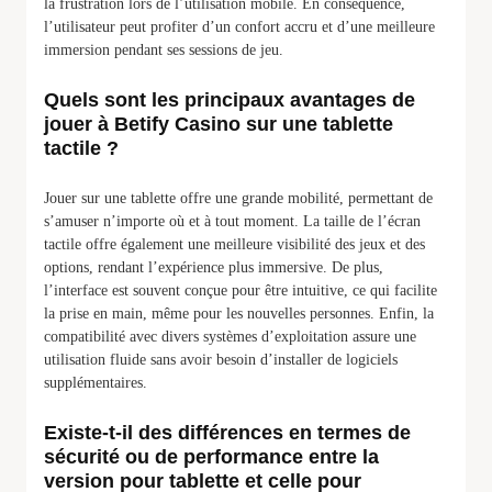
la frustration lors de l’utilisation mobile. En conséquence,
l’utilisateur peut profiter d’un confort accru et d’une meilleure
immersion pendant ses sessions de jeu.
Quels sont les principaux avantages de
jouer à Betify Casino sur une tablette
tactile ?
Jouer sur une tablette offre une grande mobilité, permettant de
s’amuser n’importe où et à tout moment. La taille de l’écran
tactile offre également une meilleure visibilité des jeux et des
options, rendant l’expérience plus immersive. De plus,
l’interface est souvent conçue pour être intuitive, ce qui facilite
la prise en main, même pour les nouvelles personnes. Enfin, la
compatibilité avec divers systèmes d’exploitation assure une
utilisation fluide sans avoir besoin d’installer de logiciels
supplémentaires.
Existe-t-il des différences en termes de
sécurité ou de performance entre la
version pour tablette et celle pour