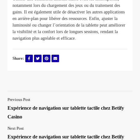
notamment lors du chargement des jeux ou du traitement des
gains. Il est également utile de désactiver les autres applications
en arrière-plan pour libérer des ressources. Enfin, ajuster la
luminosité ou changer l’orientation de la tablette peut améliorer
la visibilité et la confort lors de longues sessions, rendant la
navigation plus agréable et efficace.
Share:
Previous Post
Expérience de navigation sur tablette tactile chez Betify
Casino
Next Post
Expérience de navigation sur tablette tactile chez Betify