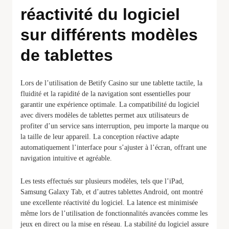
réactivité du logiciel
sur différents modèles
de tablettes
Lors de l’utilisation de Betify Casino sur une tablette tactile, la
fluidité et la rapidité de la navigation sont essentielles pour
garantir une expérience optimale. La compatibilité du logiciel
avec divers modèles de tablettes permet aux utilisateurs de
profiter d’un service sans interruption, peu importe la marque ou
la taille de leur appareil. La conception réactive adapte
automatiquement l’interface pour s’ajuster à l’écran, offrant une
navigation intuitive et agréable.
Les tests effectués sur plusieurs modèles, tels que l’iPad,
Samsung Galaxy Tab, et d’autres tablettes Android, ont montré
une excellente réactivité du logiciel. La latence est minimisée
même lors de l’utilisation de fonctionnalités avancées comme les
jeux en direct ou la mise en réseau. La stabilité du logiciel assure