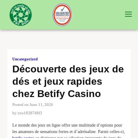
Uncategorized
Découverte des jeux de
dés et jeux rapides
chez Betify Casino
Posted on June 11, 2026
by
xtw1838748f3
Le monde des jeux en ligne offre une multitude d’options pour
les amateurs de sensations fortes et d’adrénaline. Parmi celles-ci,