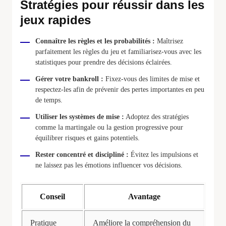
Stratégies pour réussir dans les
jeux rapides
Connaître les règles et les probabilités :
Maîtrisez
parfaitement les règles du jeu et familiarisez-vous avec les
statistiques pour prendre des décisions éclairées.
Gérer votre bankroll :
Fixez-vous des limites de mise et
respectez-les afin de prévenir des pertes importantes en peu
de temps.
Utiliser les systèmes de mise :
Adoptez des stratégies
comme la martingale ou la gestion progressive pour
équilibrer risques et gains potentiels.
Rester concentré et discipliné :
Évitez les impulsions et
ne laissez pas les émotions influencer vos décisions.
Conseil
Avantage
Pratique
Améliore la compréhension du