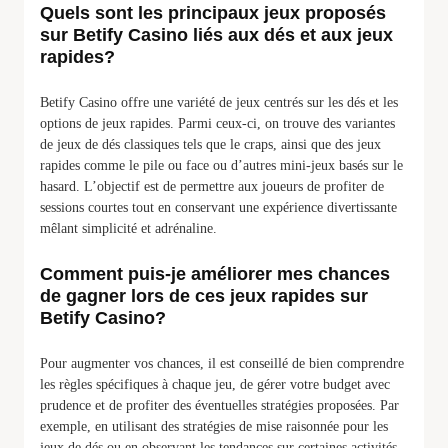
Quels sont les principaux jeux proposés
sur Betify Casino liés aux dés et aux jeux
rapides?
Betify Casino offre une variété de jeux centrés sur les dés et les
options de jeux rapides. Parmi ceux-ci, on trouve des variantes
de jeux de dés classiques tels que le craps, ainsi que des jeux
rapides comme le pile ou face ou d’autres mini-jeux basés sur le
hasard. L’objectif est de permettre aux joueurs de profiter de
sessions courtes tout en conservant une expérience divertissante
mêlant simplicité et adrénaline.
Comment puis-je améliorer mes chances
de gagner lors de ces jeux rapides sur
Betify Casino?
Pour augmenter vos chances, il est conseillé de bien comprendre
les règles spécifiques à chaque jeu, de gérer votre budget avec
prudence et de profiter des éventuelles stratégies proposées. Par
exemple, en utilisant des stratégies de mise raisonnée pour les
jeux de dés ou en observant les tendances sur certaines activités,