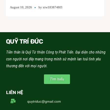
August 10, 2026
by
xtw1838748f3
Tiền thân là Quỹ Từ thiện Công ty Phát Tiến. Đại diện cho những
con người nơi đây mang trong mình sứ mệnh lan toả tình yêu
thương đến với mọi người.
Tìm hiểu
LIÊN HỆ
quytriduc@gmail.com