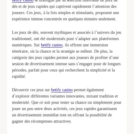
betify casino
se distingue par sa sélection innovante de jeux de
dés et de jeux rapides qui captivent rapidement l’attention des
joueurs. Ces jeux, à la fois simples et stimulants, proposent une
expérience intense concentrée en quelques minutes seulement.
Les jeux de dés, souvent mythiques et associés à l’univers du jeu
traditionnel, ont été modernisés pour s’adapter aux plateformes
numériques. Sur
betify casino
, ils offrent une immersion
téméraire, où la chance et la stratégie se mêlent. De plus, la
catégorie des jeux rapides permet aux joueurs de profiter d’une
session de divertissement intense sans s’engager pour de longues
périodes, parfait pour ceux qui recherchent la simplicité et la
rapidité.
Découvrir ces jeux sur
betify casino
permet également
d’explorer différentes variantes innovantes, mixant tradition et
modernité. Que ce soit pour tester sa chance ou simplement pour
jouer un peu entre deux activités, ces jeux rapides garantissent
un divertissement immédiat tout en offrant la possibilité de
gagner des récompenses attractives.