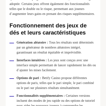
adoptée. Certains jeux offrent également des fonctionnalités
telles que le double ou le risque, permettant aux joueurs
d’augmenter leurs gains en prenant des risques supplémentaires.
Fonctionnement des jeux de
dés et leurs caractéristiques
Génération aléatoire :
Tous les résultats sont déterminés
par un générateur de nombres aléatoires intégré,
garantissant un résultat équitable et imprévisible.
Interfaces intuitives :
Les jeux sont conçus avec une
interface simple permettant de lancer rapidement les dés ou
d’ajuster les mises facilement.
Options de pari :
Betify Casino propose différentes
options de paris, telles que le pari simple, le pari combiné
ou le pari sur plusieurs résultats simultanément.
Fonctionnalités supplémentaires :
Certaines versions
incluent des modes de jeu rapide ou des options de tutoriel
pour aider les nouveaux joueurs à comprendre les