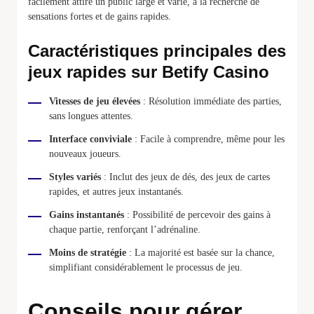
facilement attire un public large et varié, à la recherche de
sensations fortes et de gains rapides.
Caractéristiques principales des
jeux rapides sur Betify Casino
Vitesses de jeu élevées
: Résolution immédiate des parties,
sans longues attentes.
Interface conviviale
: Facile à comprendre, même pour les
nouveaux joueurs.
Styles variés
: Inclut des jeux de dés, des jeux de cartes
rapides, et autres jeux instantanés.
Gains instantanés
: Possibilité de percevoir des gains à
chaque partie, renforçant l’adrénaline.
Moins de stratégie
: La majorité est basée sur la chance,
simplifiant considérablement le processus de jeu.
Conseils pour gérer