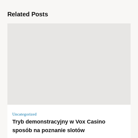
Related Posts
Uncategorized
Tryb demonstracyjny w Vox Casino
sposób na poznanie slotów