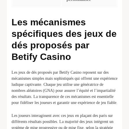
Les mécanismes
spécifiques des jeux de
dés proposés par
Betify Casino
Les jeux de dés proposés par Betify Casino reposent sur des
mécanismes simples mais sophistiqués qui offrent une expérience
ludique captivante. Chaque jeu utilise une génératrice de
nombres aléatoires (GNA) pour assurer l’équité et l’impartialité
des résultats. La transparence de ces mécanismes est essentielle
pour fidéliser les joueurs et garantir une expérience de jeu fiable.
Les joueurs interagissent avec ces jeux en plaçant des paris sur
différents résultats possibles. La majorité des jeux intègrent un
système de mise progressive ou de mise fixe, selon la stratégie