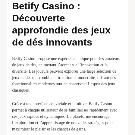
Betify Casino :
Découverte
approfondie des jeux
de dés innovants
Betify Casino propose une expérience unique pour les amateurs
de jeux de dés, en mettant l’accent sur l’innovation et la
diversité. Les joueurs peuvent explorer une large sélection de
jeux de dés qui combinent tradition et modernité, offrant des
fonctionnalités modernes tout en conservant l’esprit des jeux
classiques.
Grâce à une interface conviviale et intuitive, Betify Casino
permet à chaque utilisateur de se familiariser rapidement avec
ces jeux rapides et dynamiques. La plateforme encourage
l’exploration et l’apprentissage de nouvelles stratégies pour
maximiser le plaisir et les chances de gains.