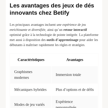
Les avantages des jeux de dés
innovants chez Betify
Les principaux avantages incluent
une expérience de jeu
enrichissante et diversifiée
, ainsi qu’un
retour interactif
optimisé grâce à la technologie de pointe intégrée. La plateforme
met aussi à disposition des
outils d’apprentissage
pour aider les
débutants à maîtriser rapidement les règles et stratégies.
Caractéristiques
Avantages
Graphismes
Immersion totale
modernes
Mécaniques hybrides
Plus d’options et de défis
Expérience
Modes de jeu variés
personnalisée