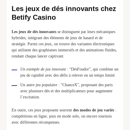
Les jeux de dés innovants chez
Betify Casino
Les jeux de dés innovants
se distinguent par leurs mécaniques
hybrides, intégrant des éléments de jeux de hasard et de
stratégie. Parmi ces jeux, on trouve des variantes électroniques
qui utilisent des graphismes immersifs et des animations fluides,
rendant chaque lancer captivant.
Un exemple de jeu innovant
: “DésFoudre”, qui combine un
jeu de rapidité avec des défis à relever en un temps limité.
Un autre jeu populaire : “ChanceX”, proposant des paris
avec plusieurs dés et des multiplicateurs pour augmenter
l’excitation.
En outre, ces jeux proposent souvent
des modes de jeu variés
:
compétitions en ligne, jeux en mode solo, ou encore tournois
avec différentes récompenses.