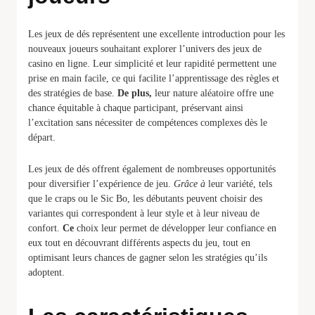
Les jeux de dés représentent une excellente introduction pour les
nouveaux joueurs souhaitant explorer l’univers des jeux de
casino en ligne. Leur simplicité et leur rapidité permettent une
prise en main facile, ce qui facilite l’apprentissage des règles et
des stratégies de base.
De plus,
leur nature aléatoire offre une
chance équitable à chaque participant, préservant ainsi
l’excitation sans nécessiter de compétences complexes dès le
départ.
Les jeux de dés offrent également de nombreuses opportunités
pour diversifier l’expérience de jeu.
Grâce à
leur variété, tels
que le craps ou le Sic Bo, les débutants peuvent choisir des
variantes qui correspondent à leur style et à leur niveau de
confort.
Ce
choix leur permet de développer leur confiance en
eux tout en découvrant différents aspects du jeu, tout en
optimisant leurs chances de gagner selon les stratégies qu’ils
adoptent.