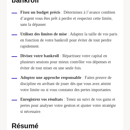
bankroll
Fixez un budget précis
: Déterminez à l’avance combien
d’argent vous êtes prêt à perdre et respectez cette limite,
sans la dépasser.
Utilisez des limites de mise
: Adaptez la taille de vos paris
en fonction de votre bankroll pour éviter de tout perdre
rapidement.
Divisez votre bankroll
: Répartissez votre capital en
plusieurs sessions pour mieux contrôler vos dépenses et
éviter de tout miser en une seule fois.
Adoptez une approche responsable
: Faites preuve de
discipline en arrêtant de jouer dès que vous avez atteint
votre limite ou si vous constatez des pertes importantes.
Enregistrez vos résultats
: Tenez un suivi de vos gains et
pertes pour analyser votre gestion et ajuster votre stratégie
si nécessaire.
Résumé