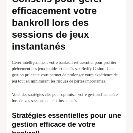
efficacement votre
bankroll lors des
sessions de jeux
instantanés
Gérer intelligemment votre bankroll est essentiel pour profiter
pleinement des jeux rapides et de dés sur Betify Casino. Une
gestion prudente vous permet de prolonger votre expérience de
jeu tout en minimisant les risques de pertes importantes.
Voici des stratégies clés pour optimiser votre gestion financière
lors de vos sessions de jeux instantanés :
Stratégies essentielles pour une
gestion efficace de votre