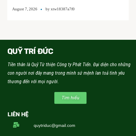
August 7, 2026
by
xtw18387a7f0
Tiền thân là Quỹ Từ thiện Công ty Phát Tiến. Đại diện cho những
con người nơi đây mang trong mình sứ mệnh lan toả tình yêu
thương đến với mọi người.
Tìm hiểu
LIÊN HỆ
quytriduc@gmail.com