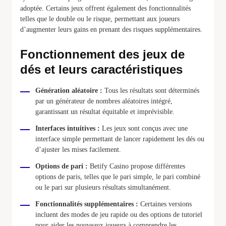
adoptée. Certains jeux offrent également des fonctionnalités
telles que le double ou le risque, permettant aux joueurs
d’augmenter leurs gains en prenant des risques supplémentaires.
Fonctionnement des jeux de
dés et leurs caractéristiques
Génération aléatoire :
Tous les résultats sont déterminés
par un générateur de nombres aléatoires intégré,
garantissant un résultat équitable et imprévisible.
Interfaces intuitives :
Les jeux sont conçus avec une
interface simple permettant de lancer rapidement les dés ou
d’ajuster les mises facilement.
Options de pari :
Betify Casino propose différentes
options de paris, telles que le pari simple, le pari combiné
ou le pari sur plusieurs résultats simultanément.
Fonctionnalités supplémentaires :
Certaines versions
incluent des modes de jeu rapide ou des options de tutoriel
pour aider les nouveaux joueurs à comprendre les