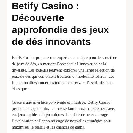
Betify Casino :
Découverte
approfondie des jeux
de dés innovants
Betify Casino propose une expérience unique pour les amateurs
de jeux de dés, en mettant l’accent sur l’innovation et la
diversité. Les joueurs peuvent explorer une large sélection de
jeux de dés qui combinent tradition et modernité, offrant des
fonctionnalités modernes tout en conservant l’esprit des jeux
classiques.
Grâce à une interface conviviale et intuitive, Betify Casino
permet à chaque utilisateur de se familiariser rapidement avec
ces jeux rapides et dynamiques. La plateforme encourage
l’exploration et l’apprentissage de nouvelles stratégies pour
maximiser le plaisir et les chances de gains.