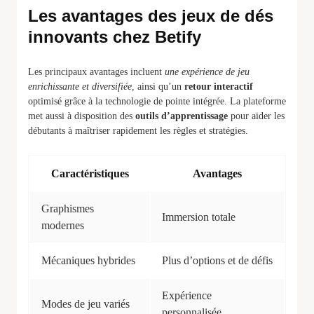
Les avantages des jeux de dés
innovants chez Betify
Les principaux avantages incluent
une expérience de jeu
enrichissante et diversifiée
, ainsi qu’un
retour interactif
optimisé grâce à la technologie de pointe intégrée. La plateforme
met aussi à disposition des
outils d’apprentissage
pour aider les
débutants à maîtriser rapidement les règles et stratégies.
Caractéristiques
Avantages
Graphismes
Immersion totale
modernes
Mécaniques hybrides
Plus d’options et de défis
Expérience
Modes de jeu variés
personnalisée