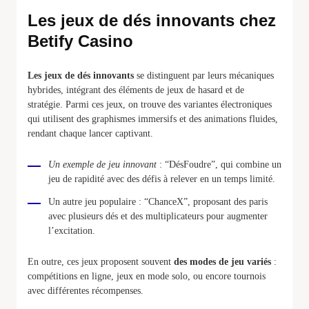
Les jeux de dés innovants chez
Betify Casino
Les jeux de dés innovants
se distinguent par leurs mécaniques
hybrides, intégrant des éléments de jeux de hasard et de
stratégie. Parmi ces jeux, on trouve des variantes électroniques
qui utilisent des graphismes immersifs et des animations fluides,
rendant chaque lancer captivant.
Un exemple de jeu innovant
: “DésFoudre”, qui combine un
jeu de rapidité avec des défis à relever en un temps limité.
Un autre jeu populaire : “ChanceX”, proposant des paris
avec plusieurs dés et des multiplicateurs pour augmenter
l’excitation.
En outre, ces jeux proposent souvent
des modes de jeu variés
:
compétitions en ligne, jeux en mode solo, ou encore tournois
avec différentes récompenses.