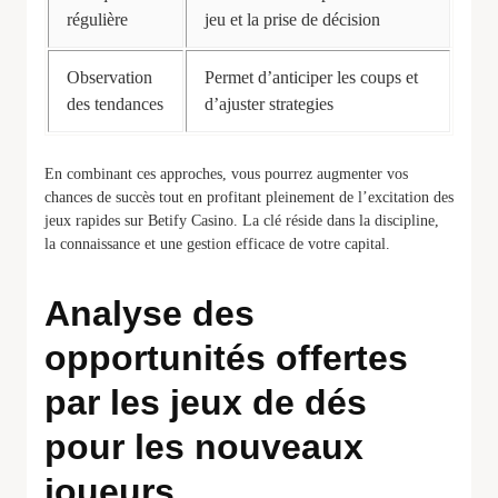
régulière
jeu et la prise de décision
Observation
Permet d’anticiper les coups et
des tendances
d’ajuster strategies
En combinant ces approches, vous pourrez augmenter vos
chances de succès tout en profitant pleinement de l’excitation des
jeux rapides sur Betify Casino. La clé réside dans la discipline,
la connaissance et une gestion efficace de votre capital.
Analyse des
opportunités offertes
par les jeux de dés
pour les nouveaux
joueurs