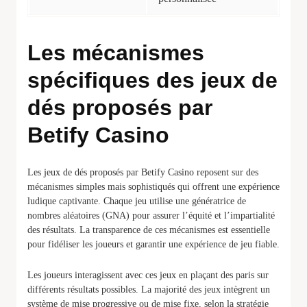
Les mécanismes
spécifiques des jeux de
dés proposés par
Betify Casino
Les jeux de dés proposés par Betify Casino reposent sur des
mécanismes simples mais sophistiqués qui offrent une expérience
ludique captivante. Chaque jeu utilise une génératrice de
nombres aléatoires (GNA) pour assurer l’équité et l’impartialité
des résultats. La transparence de ces mécanismes est essentielle
pour fidéliser les joueurs et garantir une expérience de jeu fiable.
Les joueurs interagissent avec ces jeux en plaçant des paris sur
différents résultats possibles. La majorité des jeux intègrent un
système de mise progressive ou de mise fixe, selon la stratégie