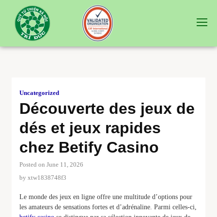
Uncategorized
Découverte des jeux de
dés et jeux rapides
chez Betify Casino
Posted on June 11, 2026
by
xtw1838748f3
Le monde des jeux en ligne offre une multitude d’options pour
les amateurs de sensations fortes et d’adrénaline. Parmi celles-ci,