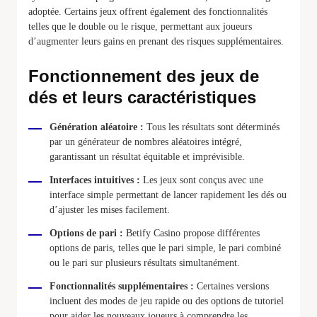
adoptée. Certains jeux offrent également des fonctionnalités
telles que le double ou le risque, permettant aux joueurs
d’augmenter leurs gains en prenant des risques supplémentaires.
Fonctionnement des jeux de
dés et leurs caractéristiques
Génération aléatoire :
Tous les résultats sont déterminés
par un générateur de nombres aléatoires intégré,
garantissant un résultat équitable et imprévisible.
Interfaces intuitives :
Les jeux sont conçus avec une
interface simple permettant de lancer rapidement les dés ou
d’ajuster les mises facilement.
Options de pari :
Betify Casino propose différentes
options de paris, telles que le pari simple, le pari combiné
ou le pari sur plusieurs résultats simultanément.
Fonctionnalités supplémentaires :
Certaines versions
incluent des modes de jeu rapide ou des options de tutoriel
pour aider les nouveaux joueurs à comprendre les