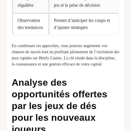
régulière
jeu et la prise de décision
Observation
Permet d’anticiper les coups et
des tendances
d’ajuster strategies
En combinant ces approches, vous pourrez augmenter vos
chances de succès tout en profitant pleinement de l’excitation des
jeux rapides sur Betify Casino. La clé réside dans la discipline,
la connaissance et une gestion efficace de votre capital.
Analyse des
opportunités offertes
par les jeux de dés
pour les nouveaux
joueurs