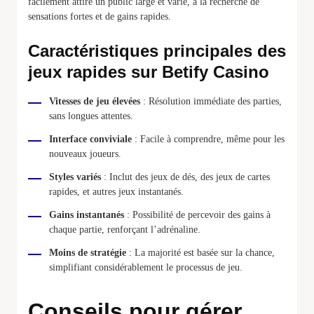
facilement attire un public large et varié, à la recherche de
sensations fortes et de gains rapides.
Caractéristiques principales des
jeux rapides sur Betify Casino
Vitesses de jeu élevées
: Résolution immédiate des parties,
sans longues attentes.
Interface conviviale
: Facile à comprendre, même pour les
nouveaux joueurs.
Styles variés
: Inclut des jeux de dés, des jeux de cartes
rapides, et autres jeux instantanés.
Gains instantanés
: Possibilité de percevoir des gains à
chaque partie, renforçant l’adrénaline.
Moins de stratégie
: La majorité est basée sur la chance,
simplifiant considérablement le processus de jeu.
Conseils pour gérer