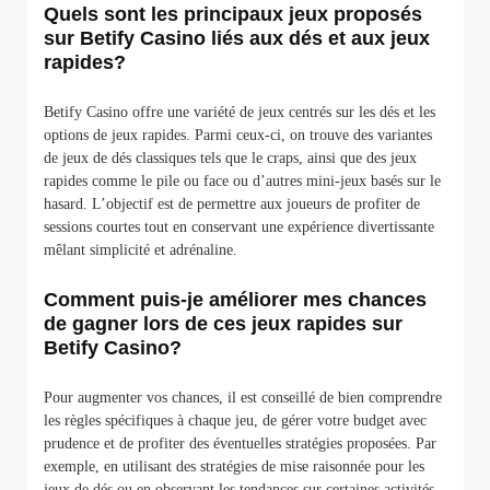
Quels sont les principaux jeux proposés
sur Betify Casino liés aux dés et aux jeux
rapides?
Betify Casino offre une variété de jeux centrés sur les dés et les
options de jeux rapides. Parmi ceux-ci, on trouve des variantes
de jeux de dés classiques tels que le craps, ainsi que des jeux
rapides comme le pile ou face ou d’autres mini-jeux basés sur le
hasard. L’objectif est de permettre aux joueurs de profiter de
sessions courtes tout en conservant une expérience divertissante
mêlant simplicité et adrénaline.
Comment puis-je améliorer mes chances
de gagner lors de ces jeux rapides sur
Betify Casino?
Pour augmenter vos chances, il est conseillé de bien comprendre
les règles spécifiques à chaque jeu, de gérer votre budget avec
prudence et de profiter des éventuelles stratégies proposées. Par
exemple, en utilisant des stratégies de mise raisonnée pour les
jeux de dés ou en observant les tendances sur certaines activités,