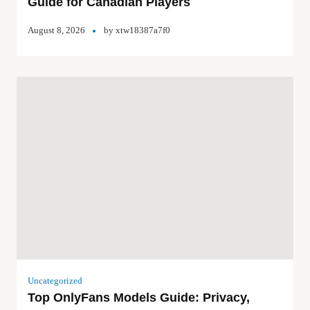
Guide for Canadian Players
August 8, 2026
by
xtw18387a7f0
Uncategorized
Top OnlyFans Models Guide: Privacy,