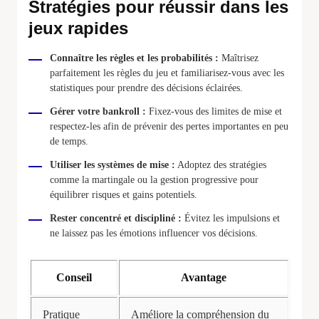
Stratégies pour réussir dans les
jeux rapides
Connaître les règles et les probabilités :
Maîtrisez
parfaitement les règles du jeu et familiarisez-vous avec les
statistiques pour prendre des décisions éclairées.
Gérer votre bankroll :
Fixez-vous des limites de mise et
respectez-les afin de prévenir des pertes importantes en peu
de temps.
Utiliser les systèmes de mise :
Adoptez des stratégies
comme la martingale ou la gestion progressive pour
équilibrer risques et gains potentiels.
Rester concentré et discipliné :
Évitez les impulsions et
ne laissez pas les émotions influencer vos décisions.
Conseil
Avantage
Pratique
Améliore la compréhension du