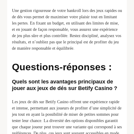
Une gestion rigoureuse de votre bankroll lors des jeux rapides ou
de dés vous permet de maximiser votre plaisir tout en limitant
les pertes. En fixant un budget, en utilisant des limites de mise,
et en jouant de façon responsable, vous assurez une expérience
de jeu plus sûre et plus contrôlée. Restez discipliné, analysez vos
résultats, et n’oubliez pas que le principal est de profiter du jeu
de manière responsable et équilibrée.
Questions-réponses :
Quels sont les avantages principaux de
jouer aux jeux de dés sur Betify Casino ?
Les jeux de dés sur Betify Casino offrent une expérience rapide
et intense, permettant aux joueurs de profiter d’une simplicité de
jeu tout en ayant la possibilité de miser de petites sommes pour
tester leur chance. La diversité des options disponibles garantit
que chaque joueur peut trouver une variante qui correspond à ses
préférences. De plus, ces jeux sont souvent accessibles en mode