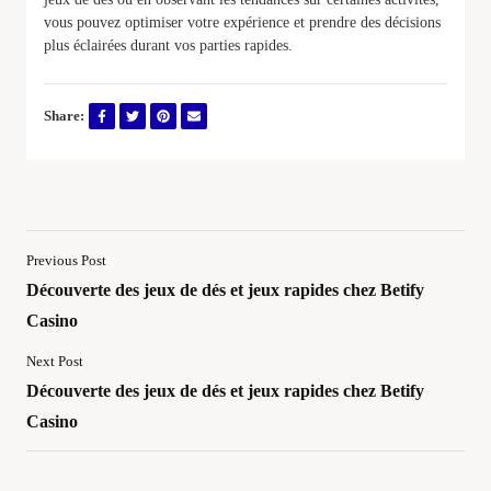
vous pouvez optimiser votre expérience et prendre des décisions
plus éclairées durant vos parties rapides.
Share:
Previous Post
Découverte des jeux de dés et jeux rapides chez Betify
Casino
Next Post
Découverte des jeux de dés et jeux rapides chez Betify
Casino