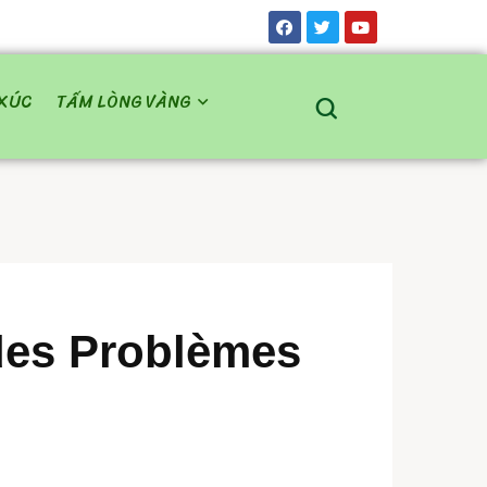
XÚC
TẤM LÒNG VÀNG
des Problèmes