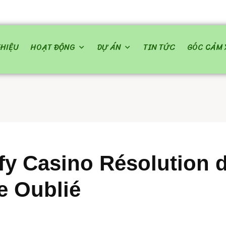
THIỆU
HOẠT ĐỘNG
DỰ ÁN
TIN TỨC
GÓC CẢM 
fy Casino Résolution 
e Oublié