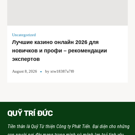
Uncategorized
Лучшие казино онлайн 2026 для
новичков и профи – рекомендации
экспертов
August 8, 2026
by
xtw18387a7f0
Tiền thân là Quỹ Từ thiện Công ty Phát Tiến. Đại diện cho những
con người nơi đây mang trong mình sứ mệnh lan toả tình yêu