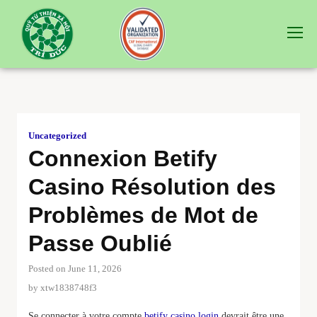
Uncategorized
Connexion Betify
Casino Résolution des
Problèmes de Mot de
Passe Oublié
Posted on June 11, 2026
by
xtw1838748f3
Se connecter à votre compte
betify casino login
devrait être une