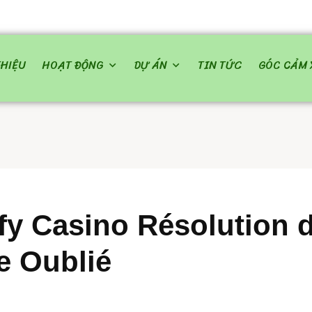
THIỆU
HOẠT ĐỘNG
DỰ ÁN
TIN TỨC
GÓC CẢM 
fy Casino Résolution 
e Oublié