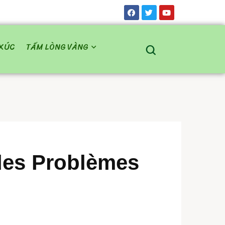
XÚC
TẤM LÒNG VÀNG
des Problèmes