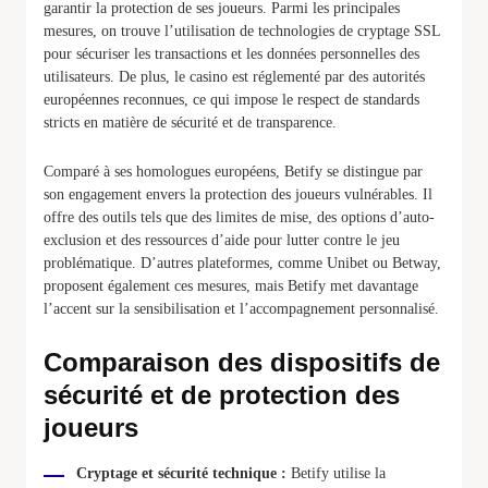
garantir la protection de ses joueurs. Parmi les principales
mesures, on trouve l’utilisation de technologies de cryptage SSL
pour sécuriser les transactions et les données personnelles des
utilisateurs. De plus, le casino est réglementé par des autorités
européennes reconnues, ce qui impose le respect de standards
stricts en matière de sécurité et de transparence.
Comparé à ses homologues européens, Betify se distingue par
son engagement envers la protection des joueurs vulnérables. Il
offre des outils tels que des limites de mise, des options d’auto-
exclusion et des ressources d’aide pour lutter contre le jeu
problématique. D’autres plateformes, comme Unibet ou Betway,
proposent également ces mesures, mais Betify met davantage
l’accent sur la sensibilisation et l’accompagnement personnalisé.
Comparaison des dispositifs de
sécurité et de protection des
joueurs
Cryptage et sécurité technique :
Betify utilise la