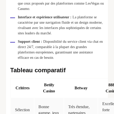
que ceux proposés par des plateformes comme LeoVegas ou
Casumo.
Interface et expérience utilisateur :
La plateforme se
caractérise par une navigation fluide et un design moderne,
rivalisant avec les interfaces plus sophistiquées de certains
sites leaders du marché.
Support client :
Disponibilité du service client via chat en
direct 24/7, comparable à la plupart des grandes
plateformes européennes, garantissant une assistance
efficace en cas de besoin.
Tableau comparatif
Betify
88
Critères
Betway
Casino
Casi
Excelle
Bonne
Très étendue,
Sélection
forte
gamme, jeux
partenaires