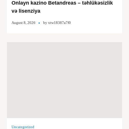
Onlayn kazino Betandreas – təhlükəsizlik
və lisenziya
August 8, 2026
by
xtw18387a7f0
Uncategorized