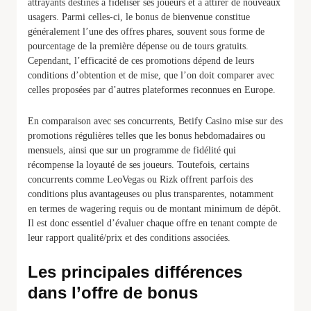
attrayants destinés à fidéliser ses joueurs et à attirer de nouveaux
usagers. Parmi celles-ci, le bonus de bienvenue constitue
généralement l’une des offres phares, souvent sous forme de
pourcentage de la première dépense ou de tours gratuits.
Cependant, l’efficacité de ces promotions dépend de leurs
conditions d’obtention et de mise, que l’on doit comparer avec
celles proposées par d’autres plateformes reconnues en Europe.
En comparaison avec ses concurrents, Betify Casino mise sur des
promotions régulières telles que les bonus hebdomadaires ou
mensuels, ainsi que sur un programme de fidélité qui
récompense la loyauté de ses joueurs. Toutefois, certains
concurrents comme LeoVegas ou Rizk offrent parfois des
conditions plus avantageuses ou plus transparentes, notamment
en termes de wagering requis ou de montant minimum de dépôt.
Il est donc essentiel d’évaluer chaque offre en tenant compte de
leur rapport qualité/prix et des conditions associées.
Les principales différences
dans l’offre de bonus