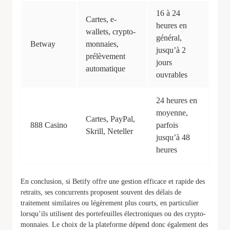
16 à 24
Cartes, e-
heures en
wallets, crypto-
général,
Betway
monnaies,
jusqu’à 2
prélèvement
jours
automatique
ouvrables
24 heures en
moyenne,
Cartes, PayPal,
888 Casino
parfois
Skrill, Neteller
jusqu’à 48
heures
En conclusion, si Betify offre une gestion efficace et rapide des
retraits, ses concurrents proposent souvent des délais de
traitement similaires ou légèrement plus courts, en particulier
lorsqu’ils utilisent des portefeuilles électroniques ou des crypto-
monnaies. Le choix de la plateforme dépend donc également des