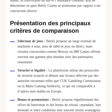
bonus, la convivialité du site et l’assistance clientèle, afin de
déterminer en quoi Betify Casino se positionne par rapport à ses
concurrents directs.
Présentation des principaux
critères de comparaison
Sélection de jeux :
Betify propose un large éventail de
machines à sous, jeux de table et jeux en direct, mais
certains concurrents comme Betway ou 888 Casino offrent
souvent une gamme plus étendue avec des partenaires
renommés.
Sécurité et légalité :
La plateforme utilise des protocoles
de sécurité avancés et détient une licence délivrée par des
autorités reconnues telles que l’UK Gambling Commission
ou la Malta Gaming Authority, ce qui est comparable à
d’autres sites établis en Europe.
Bonus et promotions :
Betify propose régulièrement des
offres de bienvenue et des bonus de reload, cependant, leur
montant et leurs conditions sont souvent moins avantageux