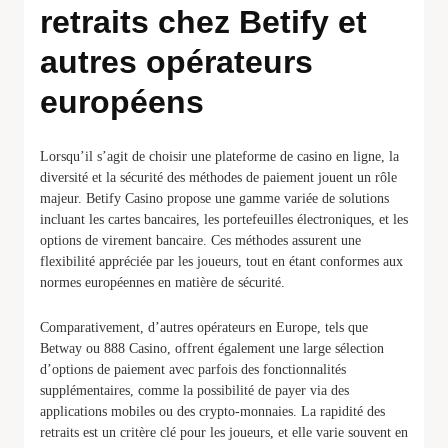
retraits chez Betify et
autres opérateurs
européens
Lorsqu’il s’agit de choisir une plateforme de casino en ligne, la
diversité et la sécurité des méthodes de paiement jouent un rôle
majeur. Betify Casino propose une gamme variée de solutions
incluant les cartes bancaires, les portefeuilles électroniques, et les
options de virement bancaire. Ces méthodes assurent une
flexibilité appréciée par les joueurs, tout en étant conformes aux
normes européennes en matière de sécurité.
Comparativement, d’autres opérateurs en Europe, tels que
Betway ou 888 Casino, offrent également une large sélection
d’options de paiement avec parfois des fonctionnalités
supplémentaires, comme la possibilité de payer via des
applications mobiles ou des crypto-monnaies. La rapidité des
retraits est un critère clé pour les joueurs, et elle varie souvent en