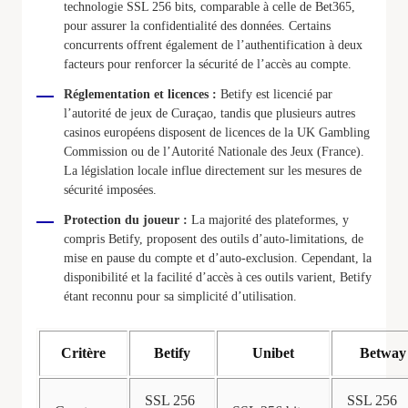
technologie SSL 256 bits, comparable à celle de Bet365,
pour assurer la confidentialité des données. Certains
concurrents offrent également de l’authentification à deux
facteurs pour renforcer la sécurité de l’accès au compte.
Réglementation et licences :
Betify est licencié par
l’autorité de jeux de Curaçao, tandis que plusieurs autres
casinos européens disposent de licences de la UK Gambling
Commission ou de l’Autorité Nationale des Jeux (France).
La législation locale influe directement sur les mesures de
sécurité imposées.
Protection du joueur :
La majorité des plateformes, y
compris Betify, proposent des outils d’auto-limitations, de
mise en pause du compte et d’auto-exclusion. Cependant, la
disponibilité et la facilité d’accès à ces outils varient, Betify
étant reconnu pour sa simplicité d’utilisation.
Critère
Betify
Unibet
Betway
SSL 256
SSL 256