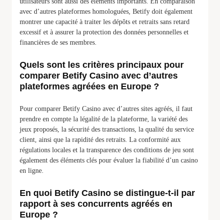
utilisateurs sont aussi des éléments importants. En comparaison
avec d’autres plateformes homologuées, Betify doit également
montrer une capacité à traiter les dépôts et retraits sans retard
excessif et à assurer la protection des données personnelles et
financières de ses membres.
Quels sont les critères principaux pour
comparer Betify Casino avec d’autres
plateformes agréées en Europe ?
Pour comparer Betify Casino avec d’autres sites agréés, il faut
prendre en compte la légalité de la plateforme, la variété des
jeux proposés, la sécurité des transactions, la qualité du service
client, ainsi que la rapidité des retraits. La conformité aux
régulations locales et la transparence des conditions de jeu sont
également des éléments clés pour évaluer la fiabilité d’un casino
en ligne.
En quoi Betify Casino se distingue-t-il par
rapport à ses concurrents agréés en
Europe ?