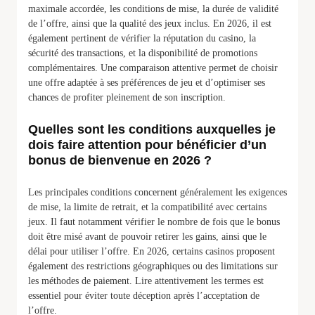
maximale accordée, les conditions de mise, la durée de validité
de l’offre, ainsi que la qualité des jeux inclus. En 2026, il est
également pertinent de vérifier la réputation du casino, la
sécurité des transactions, et la disponibilité de promotions
complémentaires. Une comparaison attentive permet de choisir
une offre adaptée à ses préférences de jeu et d’optimiser ses
chances de profiter pleinement de son inscription.
Quelles sont les conditions auxquelles je
dois faire attention pour bénéficier d’un
bonus de bienvenue en 2026 ?
Les principales conditions concernent généralement les exigences
de mise, la limite de retrait, et la compatibilité avec certains
jeux. Il faut notamment vérifier le nombre de fois que le bonus
doit être misé avant de pouvoir retirer les gains, ainsi que le
délai pour utiliser l’offre. En 2026, certains casinos proposent
également des restrictions géographiques ou des limitations sur
les méthodes de paiement. Lire attentivement les termes est
essentiel pour éviter toute déception après l’acceptation de
l’offre.