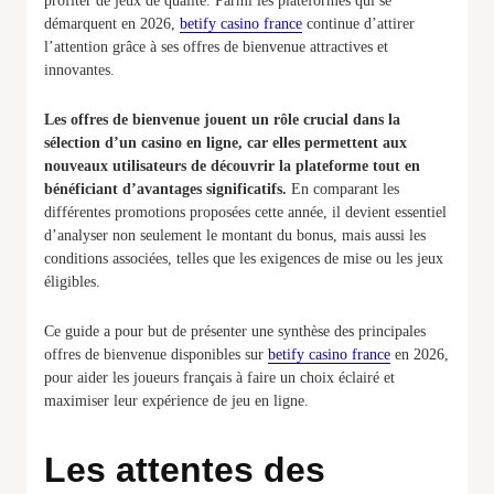
profiter de jeux de qualité. Parmi les plateformes qui se
démarquent en 2026,
betify casino france
continue d’attirer
l’attention grâce à ses offres de bienvenue attractives et
innovantes.
Les offres de bienvenue jouent un rôle crucial dans la
sélection d’un casino en ligne, car elles permettent aux
nouveaux utilisateurs de découvrir la plateforme tout en
bénéficiant d’avantages significatifs.
En comparant les
différentes promotions proposées cette année, il devient essentiel
d’analyser non seulement le montant du bonus, mais aussi les
conditions associées, telles que les exigences de mise ou les jeux
éligibles.
Ce guide a pour but de présenter une synthèse des principales
offres de bienvenue disponibles sur
betify casino france
en 2026,
pour aider les joueurs français à faire un choix éclairé et
maximiser leur expérience de jeu en ligne.
Les attentes des