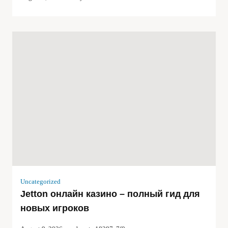
Uncategorized
Jetton онлайн казино – полный гид для
новых игроков