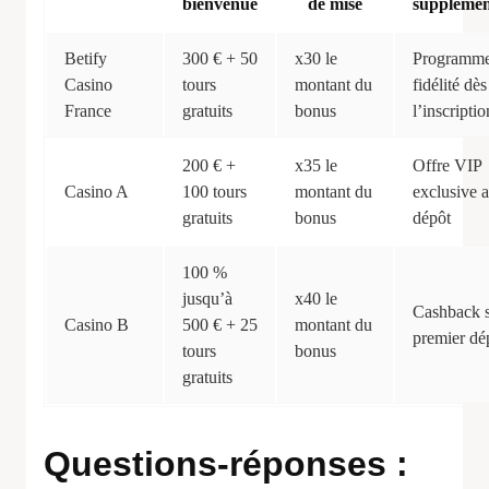
bienvenue
de mise
supplémen
Betify
300 € + 50
x30 le
Programme
Casino
tours
montant du
fidélité dès
France
gratuits
bonus
l’inscriptio
200 € +
x35 le
Offre VIP
Casino A
100 tours
montant du
exclusive 
gratuits
bonus
dépôt
100 %
jusqu’à
x40 le
Cashback s
Casino B
500 € + 25
montant du
premier dé
tours
bonus
gratuits
Questions-réponses :