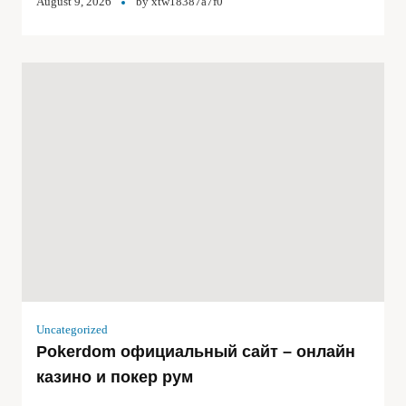
August 9, 2026
by
xtw18387a7f0
Uncategorized
Pokerdom официальный сайт – онлайн
казино и покер рум