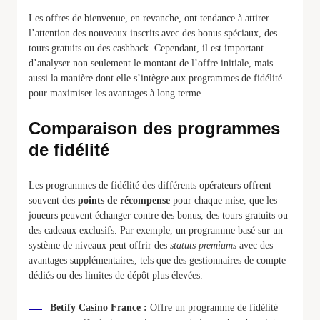
Les offres de bienvenue, en revanche, ont tendance à attirer
l’attention des nouveaux inscrits avec des bonus spéciaux, des
tours gratuits ou des cashback. Cependant, il est important
d’analyser non seulement le montant de l’offre initiale, mais
aussi la manière dont elle s’intègre aux programmes de fidélité
pour maximiser les avantages à long terme.
Comparaison des programmes
de fidélité
Les programmes de fidélité des différents opérateurs offrent
souvent des
points de récompense
pour chaque mise, que les
joueurs peuvent échanger contre des bonus, des tours gratuits ou
des cadeaux exclusifs. Par exemple, un programme basé sur un
système de niveaux peut offrir des
statuts premiums
avec des
avantages supplémentaires, tels que des gestionnaires de compte
dédiés ou des limites de dépôt plus élevées.
Betify Casino France :
Offre un programme de fidélité