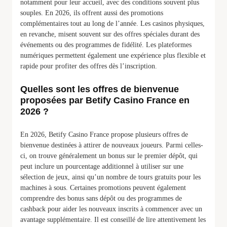
notamment pour leur accueil, avec des conditions souvent plus
souples. En 2026, ils offrent aussi des promotions
complémentaires tout au long de l’année. Les casinos physiques,
en revanche, misent souvent sur des offres spéciales durant des
événements ou des programmes de fidélité. Les plateformes
numériques permettent également une expérience plus flexible et
rapide pour profiter des offres dès l’inscription.
Quelles sont les offres de bienvenue
proposées par Betify Casino France en
2026 ?
En 2026, Betify Casino France propose plusieurs offres de
bienvenue destinées à attirer de nouveaux joueurs. Parmi celles-
ci, on trouve généralement un bonus sur le premier dépôt, qui
peut inclure un pourcentage additionnel à utiliser sur une
sélection de jeux, ainsi qu’un nombre de tours gratuits pour les
machines à sous. Certaines promotions peuvent également
comprendre des bonus sans dépôt ou des programmes de
cashback pour aider les nouveaux inscrits à commencer avec un
avantage supplémentaire. Il est conseillé de lire attentivement les