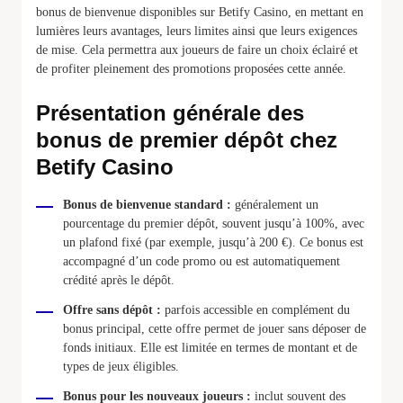
bonus de bienvenue disponibles sur Betify Casino, en mettant en
lumières leurs avantages, leurs limites ainsi que leurs exigences
de mise. Cela permettra aux joueurs de faire un choix éclairé et
de profiter pleinement des promotions proposées cette année.
Présentation générale des
bonus de premier dépôt chez
Betify Casino
Bonus de bienvenue standard :
généralement un
pourcentage du premier dépôt, souvent jusqu’à 100%, avec
un plafond fixé (par exemple, jusqu’à 200 €). Ce bonus est
accompagné d’un code promo ou est automatiquement
crédité après le dépôt.
Offre sans dépôt :
parfois accessible en complément du
bonus principal, cette offre permet de jouer sans déposer de
fonds initiaux. Elle est limitée en termes de montant et de
types de jeux éligibles.
Bonus pour les nouveaux joueurs :
inclut souvent des