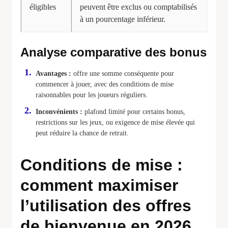
éligibles
peuvent être exclus ou comptabilisés
à un pourcentage inférieur.
Analyse comparative des bonus
Avantages :
offre une somme conséquente pour
commencer à jouer, avec des conditions de mise
raisonnables pour les joueurs réguliers.
Inconvénients :
plafond limité pour certains bonus,
restrictions sur les jeux, ou exigence de mise élevée qui
peut réduire la chance de retrait.
Conditions de mise :
comment maximiser
l’utilisation des offres
de bienvenue en 2026