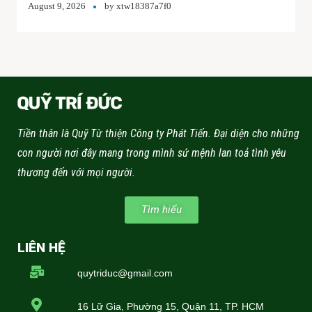
August 9, 2026
by
xtw18387a7f0
Tiền thân là Quỹ Từ thiện Công ty Phát Tiến. Đại diện cho những
con người nơi đây mang trong mình sứ mệnh lan toả tình yêu
thương đến với mọi người.
Tìm hiểu
LIÊN HỆ
quytriduc@gmail.com
16 Lữ Gia, Phường 15, Quận 11, TP. HCM