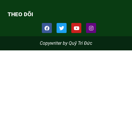
THEO DÕI
Copywriter by Quỹ Trí Đức