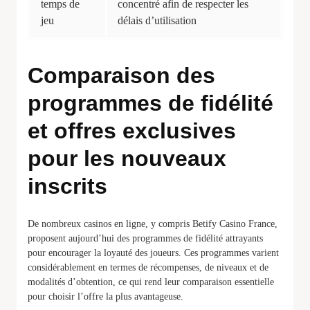
temps de
concentré afin de respecter les
jeu
délais d’utilisation
Comparaison des
programmes de fidélité
et offres exclusives
pour les nouveaux
inscrits
De nombreux casinos en ligne, y compris Betify Casino France,
proposent aujourd’hui des programmes de fidélité attrayants
pour encourager la loyauté des joueurs. Ces programmes varient
considérablement en termes de récompenses, de niveaux et de
modalités d’obtention, ce qui rend leur comparaison essentielle
pour choisir l’offre la plus avantageuse.