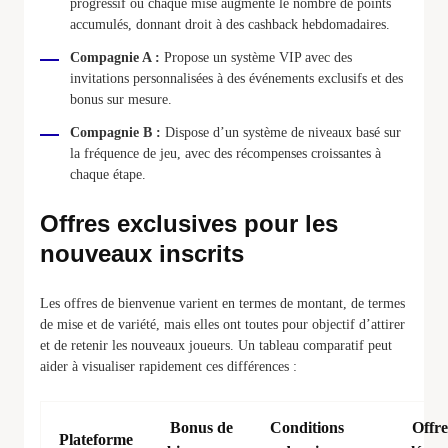
progressif où chaque mise augmente le nombre de points
accumulés, donnant droit à des cashback hebdomadaires.
Compagnie A :
Propose un système VIP avec des
invitations personnalisées à des événements exclusifs et des
bonus sur mesure.
Compagnie B :
Dispose d’un système de niveaux basé sur
la fréquence de jeu, avec des récompenses croissantes à
chaque étape.
Offres exclusives pour les
nouveaux inscrits
Les offres de bienvenue varient en termes de montant, de termes
de mise et de variété, mais elles ont toutes pour objectif d’attirer
et de retenir les nouveaux joueurs. Un tableau comparatif peut
aider à visualiser rapidement ces différences :
Bonus de
Conditions
Offre
Plateforme