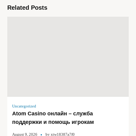
Related Posts
Uncategorized
Atom Casino онлайн – служба
поддержки и помощь игрокам
August 9, 2026
by
xtw18387a7f0