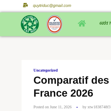
quytriduc@gmail.com
GIỚI 
Uncategorized
Comparatif des 
France 2026
Posted on June 11, 2026
by
xtw1838748f3