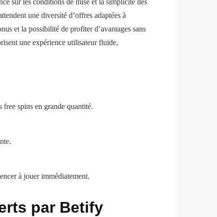
ce sur les conditions de mise et la simplicité des
attendent une diversité d’offres adaptées à
onus et la possibilité de profiter d’avantages sans
risent une expérience utilisateur fluide,
s free spins en grande quantité.
nte.
mencer à jouer immédiatement.
rts par Betify