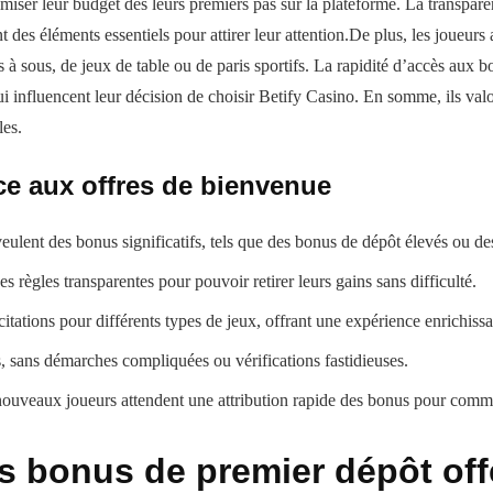
miser leur budget dès leurs premiers pas sur la plateforme. La transparen
des éléments essentiels pour attirer leur attention.De plus, les joueurs 
s à sous, de jeux de table ou de paris sportifs. La rapidité d’accès aux b
qui influencent leur décision de choisir Betify Casino. En somme, ils valo
les.
ce aux offres de bienvenue
eulent des bonus significatifs, tels que des bonus de dépôt élevés ou de
es règles transparentes pour pouvoir retirer leurs gains sans difficulté.
citations pour différents types de jeux, offrant une expérience enrichissa
, sans démarches compliquées ou vérifications fastidieuses.
s nouveaux joueurs attendent une attribution rapide des bonus pour com
s bonus de premier dépôt offe