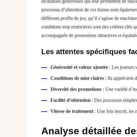
incitations généreuses qui leur permettent de maxi
processus d’obtention de ces bonus sont également 
différents profils de jeu, qu’il s’agisse de machine
conditions trop restrictives sont des critères clés 
accompagnée de promotions attractives et équitab
Les attentes spécifiques fa
Générosité et valeur ajoutée
: Les joueurs v
Conditions de mise claires
: Ils apprécient d
Diversité des promotions
: Une variété d’in
Facilité d’obtention
: Des processus simples
Vitesse de traitement
: Une fois inscrit, le
Analyse détaillée de