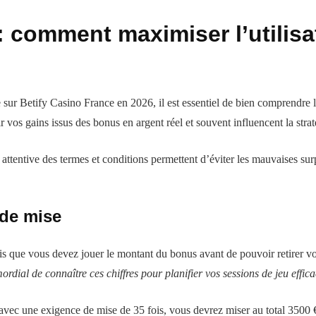
 comment maximiser l’utilisa
ue sur Betify Casino France en 2026, il est essentiel de bien comprendre
vos gains issus des bonus en argent réel et souvent influencent la strat
 attentive des termes et conditions permettent d’éviter les mauvaises sur
de mise
s que vous devez jouer le montant du bonus avant de pouvoir retirer vo
imordial de connaître ces chiffres pour planifier vos sessions de jeu effi
vec une exigence de mise de 35 fois, vous devrez miser au total 3500 € 