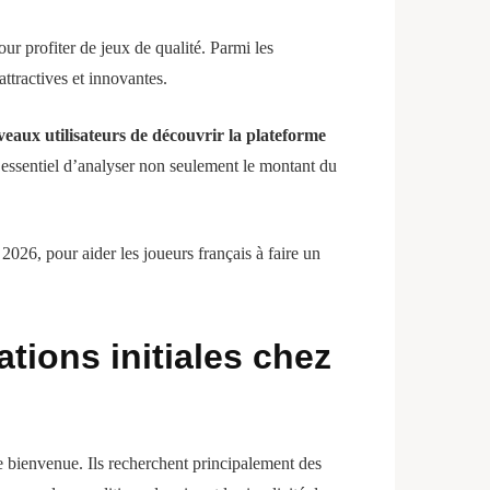
ur profiter de jeux de qualité. Parmi les
attractives et innovantes.
uveaux utilisateurs de découvrir la plateforme
 essentiel d’analyser non seulement le montant du
2026, pour aider les joueurs français à faire un
tions initiales chez
e bienvenue. Ils recherchent principalement des