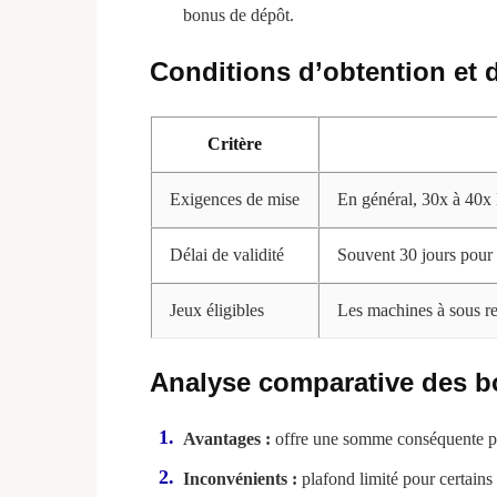
bonus de dépôt.
Conditions d’obtention et d
Critère
Exigences de mise
En général, 30x à 40x 
Délai de validité
Souvent 30 jours pour u
Jeux éligibles
Les machines à sous rep
Analyse comparative des 
Avantages :
offre une somme conséquente pou
Inconvénients :
plafond limité pour certains 