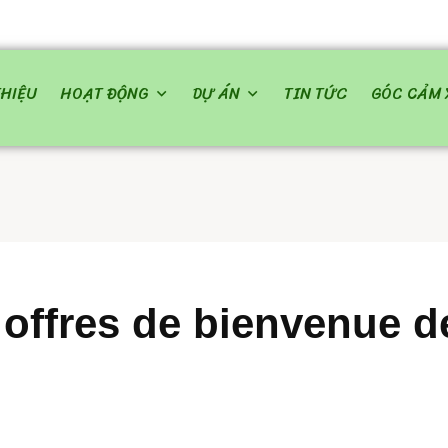
THIỆU
HOẠT ĐỘNG
DỰ ÁN
TIN TỨC
GÓC CẢM 
offres de bienvenue d