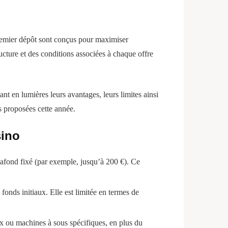
remier dépôt sont conçus pour maximiser
ucture et des conditions associées à chaque offre
t en lumières leurs avantages, leurs limites ainsi
s proposées cette année.
sino
fond fixé (par exemple, jusqu’à 200 €). Ce
onds initiaux. Elle est limitée en termes de
eux ou machines à sous spécifiques, en plus du