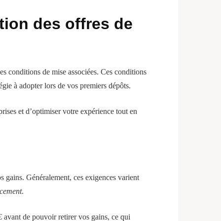
tion des offres de
 les conditions de mise associées. Ces conditions
égie à adopter lors de vos premiers dépôts.
prises et d’optimiser votre expérience tout en
s gains. Généralement, ces exigences varient
cacement
.
avant de pouvoir retirer vos gains, ce qui