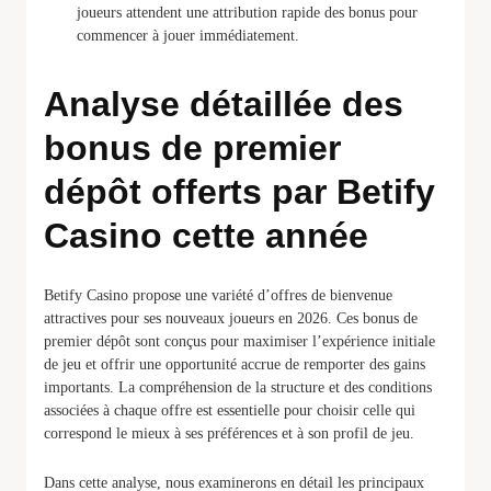
joueurs attendent une attribution rapide des bonus pour
commencer à jouer immédiatement.
Analyse détaillée des
bonus de premier
dépôt offerts par Betify
Casino cette année
Betify Casino propose une variété d’offres de bienvenue
attractives pour ses nouveaux joueurs en 2026. Ces bonus de
premier dépôt sont conçus pour maximiser l’expérience initiale
de jeu et offrir une opportunité accrue de remporter des gains
importants. La compréhension de la structure et des conditions
associées à chaque offre est essentielle pour choisir celle qui
correspond le mieux à ses préférences et à son profil de jeu.
Dans cette analyse, nous examinerons en détail les principaux