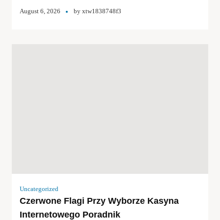
August 6, 2026
by
xtw1838748f3
Uncategorized
Czerwone Flagi Przy Wyborze Kasyna
Internetowego Poradnik