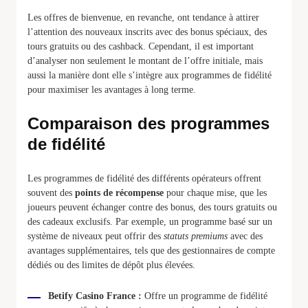
Les offres de bienvenue, en revanche, ont tendance à attirer
l’attention des nouveaux inscrits avec des bonus spéciaux, des
tours gratuits ou des cashback. Cependant, il est important
d’analyser non seulement le montant de l’offre initiale, mais
aussi la manière dont elle s’intègre aux programmes de fidélité
pour maximiser les avantages à long terme.
Comparaison des programmes
de fidélité
Les programmes de fidélité des différents opérateurs offrent
souvent des
points de récompense
pour chaque mise, que les
joueurs peuvent échanger contre des bonus, des tours gratuits ou
des cadeaux exclusifs. Par exemple, un programme basé sur un
système de niveaux peut offrir des
statuts premiums
avec des
avantages supplémentaires, tels que des gestionnaires de compte
dédiés ou des limites de dépôt plus élevées.
Betify Casino France :
Offre un programme de fidélité