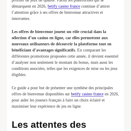
profiter de jeux de qualité. Parmi les plateformes qui se
démarquent en 2026,
betify casino france
continue d’attirer
l’attention grâce à ses offres de bienvenue attractives et
innovantes.
Les offres de bienvenue jouent un rôle crucial dans la
sélection d’un casino en ligne, car elles permettent aux
nouveaux utilisateurs de découvrir la plateforme tout en
bénéficiant d’avantages significatifs.
En comparant les
différentes promotions proposées cette année, il devient essentiel
d’analyser non seulement le montant du bonus, mais aussi les
conditions associées, telles que les exigences de mise ou les jeux
éligibles.
Ce guide a pour but de présenter une synthèse des principales
offres de bienvenue disponibles sur
betify casino france
en 2026,
pour aider les joueurs français à faire un choix éclairé et
maximiser leur expérience de jeu en ligne.
Les attentes des