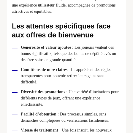
une expérience utilisateur fluide, accompagnée de promotions
attractives et équitables.
Les attentes spécifiques face
aux offres de bienvenue
Générosité et valeur ajoutée
: Les joueurs veulent des
bonus significatifs, tels que des bonus de dépôt élevés ou
des free spins en grande quantité.
Conditions de mise claires
: Ils apprécient des règles
transparentes pour pouvoir retirer leurs gains sans
difficulté.
Diversité des promotions
: Une variété d’incitations pour
différents types de jeux, offrant une expérience
enrichissante.
Facilité d’obtention
: Des processus simples, sans
démarches compliquées ou vérifications fastidieuses.
Vitesse de traitement
: Une fois inscrit, les nouveaux