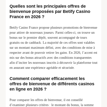
Quelles sont les principales offres de
bienvenue proposées par Betify Casino
France en 2026 ?
Betify Casino France propose plusieurs promotions de bienvenue
pour attirer de nouveaux joueurs. Parmi celles-ci, on trouve un
bonus sur le premier dépôt, souvent accompagné de tours
gratuits ou de cashback. La majorité de ces offres sont valables
sur un montant maximum défini, avec des conditions de mise à
respecter avant de pouvoir retirer les gains. En 2026, l’accent est
mis sur des bonus attractifs avec des conditions transparentes
afin d’inciter les nouveaux inscrits à découvrir la plateforme tout
en assurant une expérience agréable et sécurisée.
Comment comparer efficacement les
offres de bienvenue de différents casinos
en ligne en 2026 ?
Pour comparer les offres de bienvenue, il est conseillé
d’examiner plusieurs critères : le montant du bonus, la somme