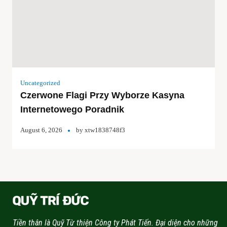
Uncategorized
Czerwone Flagi Przy Wyborze Kasyna
Internetowego Poradnik
August 6, 2026
by
xtw1838748f3
Tiền thân là Quỹ Từ thiện Công ty Phát Tiến. Đại diện cho những