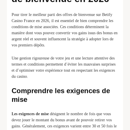
Pour tirer le meilleur parti des offres de bienvenue sur Betify
Casino France en 2026, il est essentiel de bien comprendre les
conditions de mise associées. Ces conditions déterminent la
manière dont vous pouvez convertir vos gains issus des bonus en
argent réel et souvent influencent la stratégie à adopter lors de
vos premiers dépôts.
Une gestion rigoureuse de votre jeu et une lecture attentive des
termes et conditions permettent d’éviter les mauvaises surprises
et d’optimiser votre expérience tout en respectant les exigences
du casino.
Comprendre les exigences de
mise
Les exigences de mise
désignent le nombre de fois que vous
devez jouer le montant du bonus avant de pouvoir retirer vos
gains. Généralement, ces exigences varient entre 30 et 50 fois le