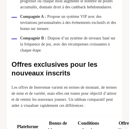
progressif où chaque mise augmente le nombre de points
accumulés, donnant droit à des cashback hebdomadaires.
Compagnie A :
Propose un système VIP avec des
invitations personnalisées à des événements exclusifs et des
bonus sur mesure.
Compagnie B :
Dispose d’un système de niveaux basé sur
la fréquence de jeu, avec des récompenses croissantes à
chaque étape.
Offres exclusives pour les
nouveaux inscrits
Les offres de bienvenue varient en termes de montant, de termes
de mise et de variété, mais elles ont toutes pour objectif d’attirer
et de retenir les nouveaux joueurs. Un tableau comparatif peut
aider à visualiser rapidement ces différences :
Bonus de
Conditions
Offre
Plateforme