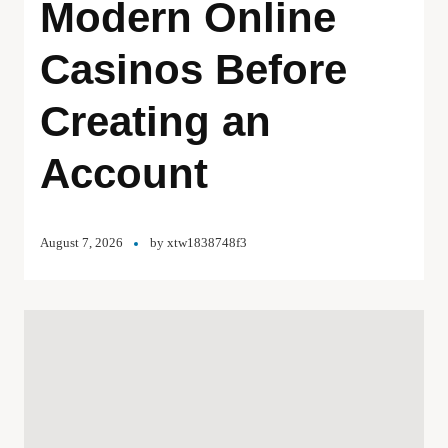
Modern Online
Casinos Before
Creating an
Account
August 7, 2026
by
xtw1838748f3