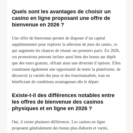
Quels sont les avantages de choisir un
casino en ligne proposant une offre de
bienvenue en 2026 ?
Une offre de bienvenue permet de disposer d’un capital
supplémentaire pour explorer la sélection de jeux du casino, ce
qui augmente les chances de réussir ses premiers paris. En 2026,
ces promotions peuvent inclure aussi bien des bonus sur dépôt
que des tours gratuits, offrant ainsi une diversité d’options. Elles
constituent également une opportunité de tester la plateforme, de
découvrir la variété des jeux et des fonctionnalités, tout en
bénéficiant de conditions avantageuses dès le départ.
Existe-t-il des différences notables entre
les offres de bienvenue des casinos
physiques et en ligne en 2026 ?
Oui, il existe plusieurs différences. Les casinos en ligne
proposent généralement des bonus plus élaborés et variés,