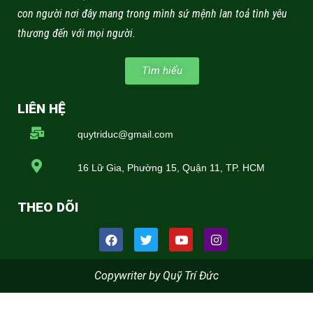
con người nơi đây mang trong mình sứ mệnh lan toả tình yêu
thương đến với mọi người.
Tìm hiểu
LIÊN HỆ
quytriduc@gmail.com
16 Lữ Gia, Phường 15, Quận 11, TP. HCM
THEO DÕI
Copywriter by Quỹ Trí Đức