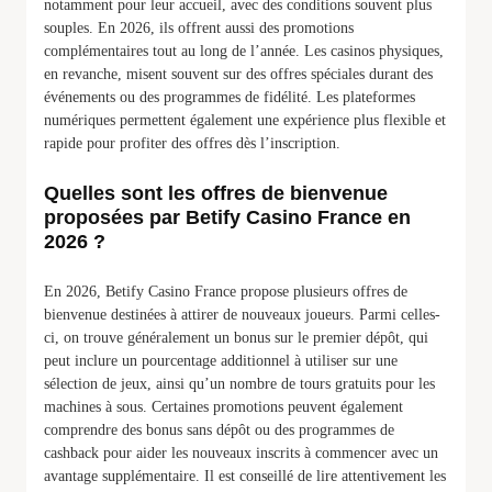
notamment pour leur accueil, avec des conditions souvent plus
souples. En 2026, ils offrent aussi des promotions
complémentaires tout au long de l’année. Les casinos physiques,
en revanche, misent souvent sur des offres spéciales durant des
événements ou des programmes de fidélité. Les plateformes
numériques permettent également une expérience plus flexible et
rapide pour profiter des offres dès l’inscription.
Quelles sont les offres de bienvenue
proposées par Betify Casino France en
2026 ?
En 2026, Betify Casino France propose plusieurs offres de
bienvenue destinées à attirer de nouveaux joueurs. Parmi celles-
ci, on trouve généralement un bonus sur le premier dépôt, qui
peut inclure un pourcentage additionnel à utiliser sur une
sélection de jeux, ainsi qu’un nombre de tours gratuits pour les
machines à sous. Certaines promotions peuvent également
comprendre des bonus sans dépôt ou des programmes de
cashback pour aider les nouveaux inscrits à commencer avec un
avantage supplémentaire. Il est conseillé de lire attentivement les