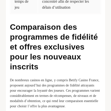
temps de
concentré afin de respecter les
jeu
délais d’utilisation
Comparaison des
programmes de fidélité
et offres exclusives
pour les nouveaux
inscrits
De nombreux casinos en ligne, y compris Betify Casino France,
proposent aujourd’hui des programmes de fidélité attrayants
pour encourager la loyauté des joueurs. Ces programmes varient
considérablement en termes de récompenses, de niveaux et de
modalités d’obtention, ce qui rend leur comparaison essentielle
pour choisir l’offre la plus avantageuse.