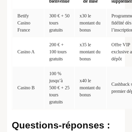
bienvenue
de mise
supplémen
Betify
300 € + 50
x30 le
Programme
Casino
tours
montant du
fidélité dès
France
gratuits
bonus
l’inscriptio
200 € +
x35 le
Offre VIP
Casino A
100 tours
montant du
exclusive 
gratuits
bonus
dépôt
100 %
jusqu’à
x40 le
Cashback s
Casino B
500 € + 25
montant du
premier dé
tours
bonus
gratuits
Questions-réponses :