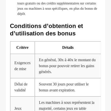
tours gratuits ou des crédits supplémentaires sur certains
jeux ou machines à sous spécifiques, en plus du bonus de
dépôt.
Conditions d’obtention et
d’utilisation des bonus
Critère
Détails
En général, 30x à 40x le montant du
Exigences
bonus pour pouvoir retirer les gains
de mise
générés.
Délai de
Souvent 30 jours pour utiliser le
validité
bonus avant expiration.
Les machines à sous représentent la
Jeux
majorité, certains jeux en table