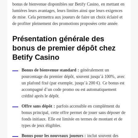
bonus de bienvenue disponibles sur Betify Casino, en mettant en
lumières leurs avantages, leurs limites ainsi que leurs exigences
de mise. Cela permettra aux joueurs de faire un choix éclairé et
de profiter pleinement des promotions proposées cette année.
Présentation générale des
bonus de premier dépôt chez
Betify Casino
Bonus de bienvenue standard :
généralement un
pourcentage du premier dépôt, souvent jusqu’à 100%, avec
un plafond fixé (par exemple, jusqu’à 200 €). Ce bonus est
accompagné d’un code promo ou est automatiquement
crédité après le dépôt.
Offre sans dépôt :
parfois accessible en complément du
bonus principal, cette offre permet de jouer sans déposer de
fonds initiaux. Elle est limitée en termes de montant et de
types de jeux éligibles.
Bonus pour les nouveaux joueurs :
inclut souvent des