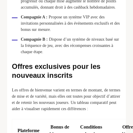
progressif où chaque mise augmente le nombre de points
accumulés, donnant droit à des cashback hebdomadaires.
Compagnie A :
Propose un système VIP avec des
invitations personnalisées à des événements exclusifs et des
bonus sur mesure.
Compagnie B :
Dispose d’un système de niveaux basé sur
la fréquence de jeu, avec des récompenses croissantes à
chaque étape.
Offres exclusives pour les
nouveaux inscrits
Les offres de bienvenue varient en termes de montant, de termes
de mise et de variété, mais elles ont toutes pour objectif d’attirer
et de retenir les nouveaux joueurs. Un tableau comparatif peut
aider à visualiser rapidement ces différences :
Bonus de
Conditions
Offre
Plateforme