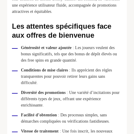
une expérience utilisateur fluide, accompagnée de promotions
attractives et équitables.
Les attentes spécifiques face
aux offres de bienvenue
Générosité et valeur ajoutée
: Les joueurs veulent des
bonus significatifs, tels que des bonus de dépôt élevés ou
des free spins en grande quantité.
Conditions de mise claires
: Ils apprécient des règles
transparentes pour pouvoir retirer leurs gains sans
difficulté.
Diversité des promotions
: Une variété d’incitations pour
différents types de jeux, offrant une expérience
enrichissante.
Facilité d’obtention
: Des processus simples, sans
démarches compliquées ou vérifications fastidieuses.
Vitesse de traitement
: Une fois inscrit, les nouveaux