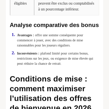
éligibles
peuvent être exclus ou comptabilisés
à un pourcentage inférieur.
Analyse comparative des bonus
Avantages :
offre une somme conséquente pour
commencer à jouer, avec des conditions de mise
raisonnables pour les joueurs réguliers.
Inconvénients :
plafond limité pour certains bonus,
restrictions sur les jeux, ou exigence de mise élevée qui
peut réduire la chance de retrait.
Conditions de mise :
comment maximiser
l’utilisation des offres
de bienvenue en 2026