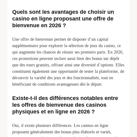
Quels sont les avantages de choisir un
casino en ligne proposant une offre de
bienvenue en 2026 ?
Une offre de bienvenue permet de disposer d’un capital
supplémentaire pour explorer la sélection de jeux du casino, ce
qui augmente les chances de réussir ses premiers paris. En 2026,
ces promotions peuvent inclure aussi bien des bonus sur dépôt
que des tours gratuits, offrant ainsi une diversité d’options. Elles
constituent également une opportunité de tester la plateforme, de
découvrir la variété des jeux et des fonctionnalités, tout en
bénéficiant de conditions avantageuses dès le départ.
Existe-t-il des différences notables entre
les offres de bienvenue des casinos
physiques et en ligne en 2026 ?
Oui, il existe plusieurs différences. Les casinos en ligne
proposent généralement des bonus plus élaborés et variés,