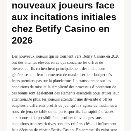
nouveaux joueurs face
aux incitations initiales
chez Betify Casino en
2026
Les nouveaux joueurs qui se tournent vers Betify Casino en 2026
ont des attentes élevées en ce qui concerne les offres de
bienvenue. Ils recherchent principalement des incitations
généreuses qui leur permettent de maximiser leur budget dès
leurs premiers pas sur la plateforme. La transparence sur les
conditions de mise et la simplicité des processus d’obtention de
ces bonus sont également des éléments essentiels pour attirer leur
attention.De plus, les joueurs attendent une diversité d’offres
adaptées à différents profils de jeu, qu’il s’agisse de machines à
sous, de jeux de table ou de paris sportifs. La rapidité d’accès
aux bonus et la possibilité de profiter d’avantages sans
conditions trop restrictives sont des critères clés qui influencent
leur décision de choisir Betify Casino. En somme, ils valorisent