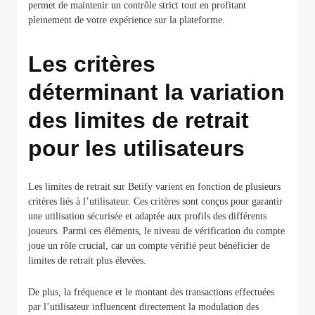
permet de maintenir un contrôle strict tout en profitant
pleinement de votre expérience sur la plateforme.
Les critères
déterminant la variation
des limites de retrait
pour les utilisateurs
Les limites de retrait sur Betify varient en fonction de plusieurs
critères liés à l’utilisateur. Ces critères sont conçus pour garantir
une utilisation sécurisée et adaptée aux profils des différents
joueurs. Parmi ces éléments, le niveau de vérification du compte
joue un rôle crucial, car un compte vérifié peut bénéficier de
limites de retrait plus élevées.
De plus, la fréquence et le montant des transactions effectuées
par l’utilisateur influencent directement la modulation des