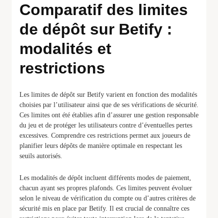
Comparatif des limites
de dépôt sur Betify :
modalités et
restrictions
Les limites de dépôt sur Betify varient en fonction des modalités
choisies par l’utilisateur ainsi que de ses vérifications de sécurité.
Ces limites ont été établies afin d’assurer une gestion responsable
du jeu et de protéger les utilisateurs contre d’éventuelles pertes
excessives. Comprendre ces restrictions permet aux joueurs de
planifier leurs dépôts de manière optimale en respectant les
seuils autorisés.
Les modalités de dépôt incluent différents modes de paiement,
chacun ayant ses propres plafonds. Ces limites peuvent évoluer
selon le niveau de vérification du compte ou d’autres critères de
sécurité mis en place par Betify. Il est crucial de connaître ces