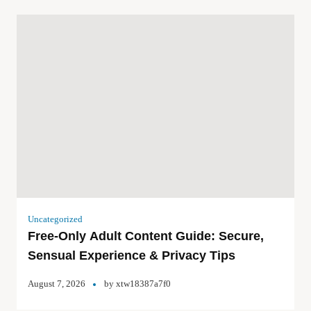
Uncategorized
Free-Only Adult Content Guide: Secure,
Sensual Experience & Privacy Tips
August 7, 2026
by
xtw18387a7f0