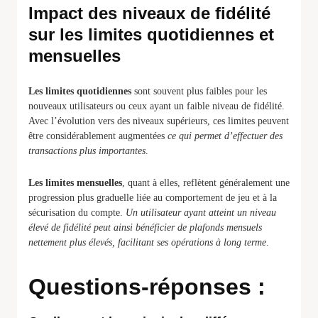
Impact des niveaux de fidélité
sur les limites quotidiennes et
mensuelles
Les limites quotidiennes
sont souvent plus faibles pour les
nouveaux utilisateurs ou ceux ayant un faible niveau de fidélité.
Avec l’évolution vers des niveaux supérieurs, ces limites peuvent
être considérablement augmentées
ce qui permet d’effectuer des
transactions plus importantes
.
Les limites mensuelles
, quant à elles, reflètent généralement une
progression plus graduelle liée au comportement de jeu et à la
sécurisation du compte.
Un utilisateur ayant atteint un niveau
élevé de fidélité peut ainsi bénéficier de plafonds mensuels
nettement plus élevés, facilitant ses opérations à long terme
.
Questions-réponses :