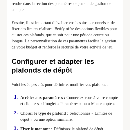
rendre dans la section des paramètres de jeu ou de gestion de
compte.
Ensuite, il est important d’évaluer vos besoins personnels et de
fixer des limites réalistes. Betify offre des options flexibles pour
ajuster ces plafonds, que ce soit pour une période courte ou
longue. La personnalisation de ces paramètres facilite la gestion
de votre budget et renforce la sécurité de votre activité de jeu.
Configurer et adapter les
plafonds de dépôt
Voici les étapes clés pour définir et modifier vos plafonds :
Accéder aux paramètres :
Connectez-vous à votre compte
et cliquez sur l’onglet « Paramètres » ou « Mon compte ».
Choisir le type de plafond :
Sélectionnez « Limites de
dépôt » ou une option similaire.
Fixer le montant :
Définissez le plafond de dépôt