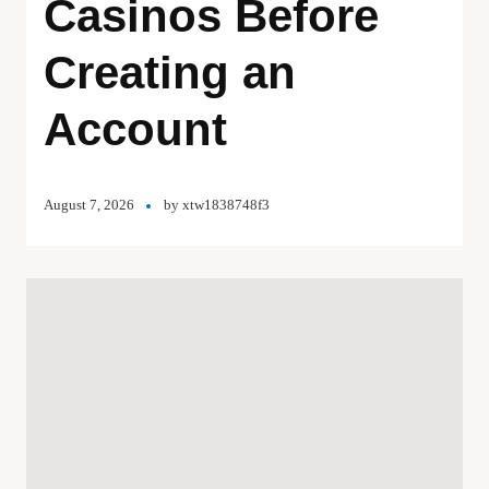
Casinos Before
Creating an
Account
August 7, 2026
by
xtw1838748f3