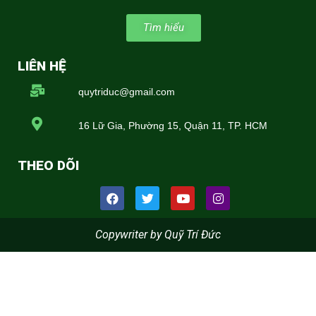
Tìm hiểu
LIÊN HỆ
quytriduc@gmail.com
16 Lữ Gia, Phường 15, Quận 11, TP. HCM
THEO DÕI
Copywriter by Quỹ Trí Đức