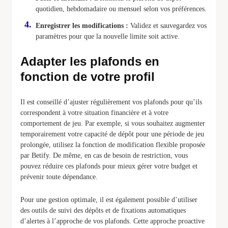
quotidien, hebdomadaire ou mensuel selon vos préférences.
Enregistrer les modifications :
Validez et sauvegardez vos
paramètres pour que la nouvelle limite soit active.
Adapter les plafonds en
fonction de votre profil
Il est conseillé d’ajuster régulièrement vos plafonds pour qu’ils
correspondent à votre situation financière et à votre
comportement de jeu. Par exemple, si vous souhaitez augmenter
temporairement votre capacité de dépôt pour une période de jeu
prolongée, utilisez la fonction de modification flexible proposée
par Betify. De même, en cas de besoin de restriction, vous
pouvez réduire ces plafonds pour mieux gérer votre budget et
prévenir toute dépendance.
Pour une gestion optimale, il est également possible d’utiliser
des outils de suivi des dépôts et de fixations automatiques
d’alertes à l’approche de vos plafonds. Cette approche proactive