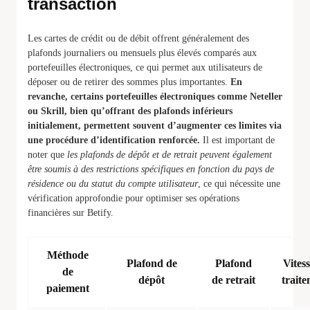
transaction
Les cartes de crédit ou de débit offrent généralement des
plafonds journaliers ou mensuels plus élevés comparés aux
portefeuilles électroniques, ce qui permet aux utilisateurs de
déposer ou de retirer des sommes plus importantes.
En
revanche, certains portefeuilles électroniques comme Neteller
ou Skrill, bien qu’offrant des plafonds inférieurs
initialement, permettent souvent d’augmenter ces limites via
une procédure d’identification renforcée.
Il est important de
noter que
les plafonds de dépôt et de retrait peuvent également
être soumis à des restrictions spécifiques en fonction du pays de
résidence ou du statut du compte utilisateur
, ce qui nécessite une
vérification approfondie pour optimiser ses opérations
financières sur Betify.
Méthode
Plafond de
Plafond
Vites
de
dépôt
de retrait
trait
paiement