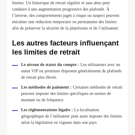
limites. Un historique de retrait régulier et sans abus peut
conduire à une augmentation progressive des plafonds. À
l’inverse, des comportements jugés à risque ou suspect peuvent
entraîner une réduction temporaire ou permanente des limites
afin de préserver la sécurité de la plateforme et de l’utilisateur.
Les autres facteurs influençant
les limites de retrait
Le niveau de statut du compte :
Les utilisateurs avec un
statut VIP ou premium disposent généralement de plafonds
de retrait plus élevés.
Les méthodes de paiement :
Certaines méthodes de retrait
peuvent imposer des limites spécifiques en termes de
montant ou de fréquence.
Les réglementations légales :
La localisation
géographique de l’utilisateur peut aussi imposer des limites
selon la législation en vigueur dans son pays.