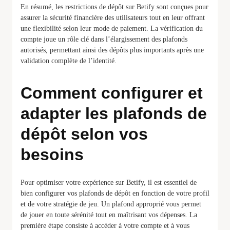
En résumé, les restrictions de dépôt sur Betify sont conçues pour
assurer la sécurité financière des utilisateurs tout en leur offrant
une flexibilité selon leur mode de paiement. La vérification du
compte joue un rôle clé dans l’élargissement des plafonds
autorisés, permettant ainsi des dépôts plus importants après une
validation complète de l’identité.
Comment configurer et
adapter les plafonds de
dépôt selon vos
besoins
Pour optimiser votre expérience sur Betify, il est essentiel de
bien configurer vos plafonds de dépôt en fonction de votre profil
et de votre stratégie de jeu. Un plafond approprié vous permet
de jouer en toute sérénité tout en maîtrisant vos dépenses. La
première étape consiste à accéder à votre compte et à vous