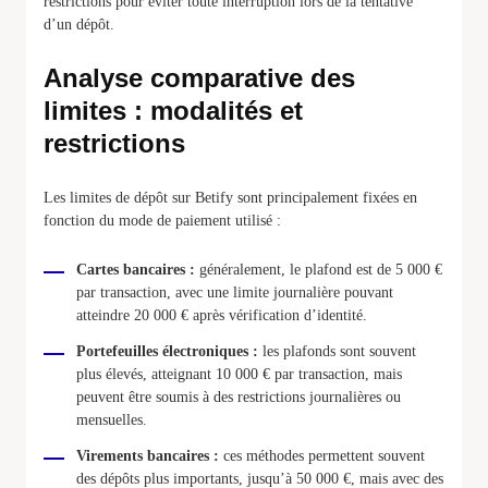
restrictions pour éviter toute interruption lors de la tentative
d’un dépôt.
Analyse comparative des
limites : modalités et
restrictions
Les limites de dépôt sur Betify sont principalement fixées en
fonction du mode de paiement utilisé :
Cartes bancaires :
généralement, le plafond est de 5 000 €
par transaction, avec une limite journalière pouvant
atteindre 20 000 € après vérification d’identité.
Portefeuilles électroniques :
les plafonds sont souvent
plus élevés, atteignant 10 000 € par transaction, mais
peuvent être soumis à des restrictions journalières ou
mensuelles.
Virements bancaires :
ces méthodes permettent souvent
des dépôts plus importants, jusqu’à 50 000 €, mais avec des