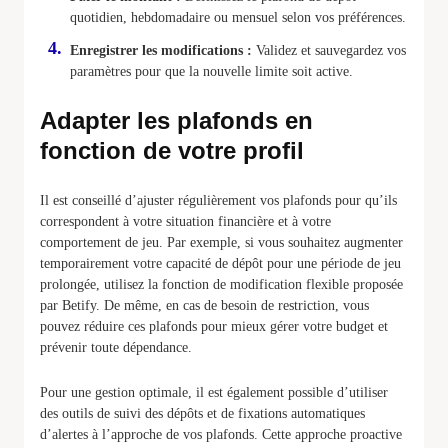
quotidien, hebdomadaire ou mensuel selon vos préférences.
Enregistrer les modifications :
Validez et sauvegardez vos
paramètres pour que la nouvelle limite soit active.
Adapter les plafonds en
fonction de votre profil
Il est conseillé d’ajuster régulièrement vos plafonds pour qu’ils
correspondent à votre situation financière et à votre
comportement de jeu. Par exemple, si vous souhaitez augmenter
temporairement votre capacité de dépôt pour une période de jeu
prolongée, utilisez la fonction de modification flexible proposée
par Betify. De même, en cas de besoin de restriction, vous
pouvez réduire ces plafonds pour mieux gérer votre budget et
prévenir toute dépendance.
Pour une gestion optimale, il est également possible d’utiliser
des outils de suivi des dépôts et de fixations automatiques
d’alertes à l’approche de vos plafonds. Cette approche proactive