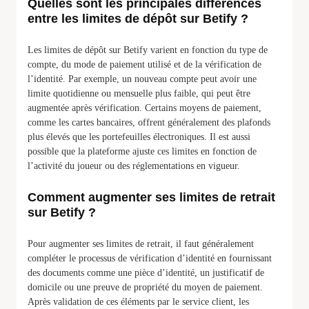
Quelles sont les principales différences
entre les limites de dépôt sur Betify ?
Les limites de dépôt sur Betify varient en fonction du type de
compte, du mode de paiement utilisé et de la vérification de
l’identité. Par exemple, un nouveau compte peut avoir une
limite quotidienne ou mensuelle plus faible, qui peut être
augmentée après vérification. Certains moyens de paiement,
comme les cartes bancaires, offrent généralement des plafonds
plus élevés que les portefeuilles électroniques. Il est aussi
possible que la plateforme ajuste ces limites en fonction de
l’activité du joueur ou des réglementations en vigueur.
Comment augmenter ses limites de retrait
sur Betify ?
Pour augmenter ses limites de retrait, il faut généralement
compléter le processus de vérification d’identité en fournissant
des documents comme une pièce d’identité, un justificatif de
domicile ou une preuve de propriété du moyen de paiement.
Après validation de ces éléments par le service client, les