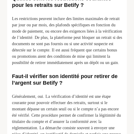
pour les retraits sur Betify ?
Les restrictions peuvent inclure des limites maximales de retrait
par jour ou par mois, des plafonds spécifiques en fonction du
mode de paiement, ou encore des exigences liées à la vérification
de l’identité. De plus, la plateforme peut bloquer un retrait si des
documents ne sont pas fournis ou si une activité suspecte est
détectée sur le compte. Il est aussi fréquent que certains bonus
ou promotions aient des conditions de mise qui limitent la
possibilité de retirer immédiatement après un dépôt ou un gain.
Faut-il vérifier son identité pour retirer de
l’argent sur Betify ?
Généralement, oui. La vérification d’identité est une étape
courante pour pouvoir effectuer des retraits, surtout si le
montant dépasse un certain seuil ou si le compte n’a pas encore
été vérifié. Cette procédure permet de confirmer la légitimité du
titulaire du compte et d’assurer la conformité avec la
réglementation. La démarche consiste souvent à envoyer une