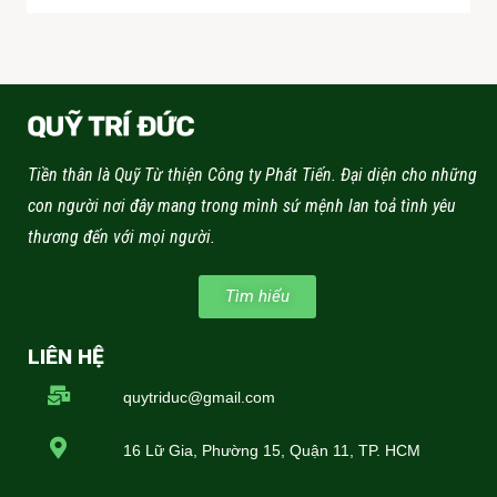
Tiền thân là Quỹ Từ thiện Công ty Phát Tiến. Đại diện cho những
con người nơi đây mang trong mình sứ mệnh lan toả tình yêu
thương đến với mọi người.
Tìm hiểu
LIÊN HỆ
quytriduc@gmail.com
16 Lữ Gia, Phường 15, Quận 11, TP. HCM