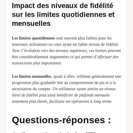
Impact des niveaux de fidélité
sur les limites quotidiennes et
mensuelles
Les limites quotidiennes
sont souvent plus faibles pour les
nouveaux utilisateurs ou ceux ayant un faible niveau de fidélité.
Avec l’évolution vers des niveaux supérieurs, ces limites peuvent
être considérablement augmentées
ce qui permet d’effectuer des
transactions plus importantes
.
Les limites mensuelles
, quant à elles, reflètent généralement une
progression plus graduelle liée au comportement de jeu et à la
sécurisation du compte.
Un utilisateur ayant atteint un niveau
élevé de fidélité peut ainsi bénéficier de plafonds mensuels
nettement plus élevés, facilitant ses opérations à long terme
.
Questions-réponses :