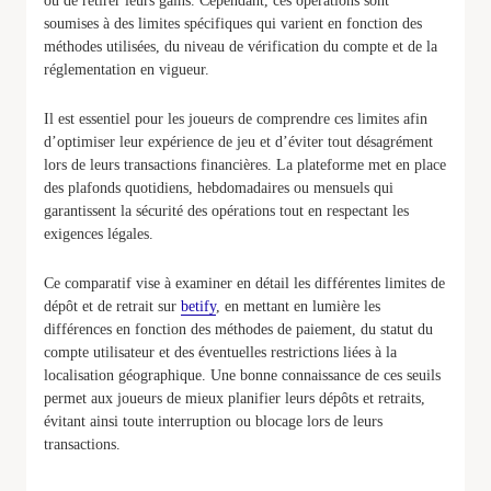
ou de retirer leurs gains. Cependant, ces opérations sont
soumises à des limites spécifiques qui varient en fonction des
méthodes utilisées, du niveau de vérification du compte et de la
réglementation en vigueur.
Il est essentiel pour les joueurs de comprendre ces limites afin
d’optimiser leur expérience de jeu et d’éviter tout désagrément
lors de leurs transactions financières. La plateforme met en place
des plafonds quotidiens, hebdomadaires ou mensuels qui
garantissent la sécurité des opérations tout en respectant les
exigences légales.
Ce comparatif vise à examiner en détail les différentes limites de
dépôt et de retrait sur
betify
, en mettant en lumière les
différences en fonction des méthodes de paiement, du statut du
compte utilisateur et des éventuelles restrictions liées à la
localisation géographique. Une bonne connaissance de ces seuils
permet aux joueurs de mieux planifier leurs dépôts et retraits,
évitant ainsi toute interruption ou blocage lors de leurs
transactions.