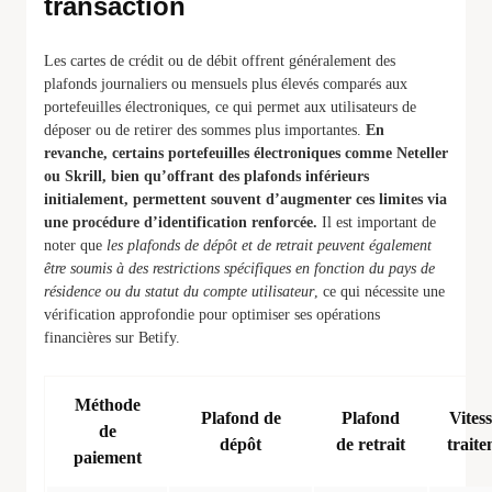
transaction
Les cartes de crédit ou de débit offrent généralement des
plafonds journaliers ou mensuels plus élevés comparés aux
portefeuilles électroniques, ce qui permet aux utilisateurs de
déposer ou de retirer des sommes plus importantes.
En
revanche, certains portefeuilles électroniques comme Neteller
ou Skrill, bien qu’offrant des plafonds inférieurs
initialement, permettent souvent d’augmenter ces limites via
une procédure d’identification renforcée.
Il est important de
noter que
les plafonds de dépôt et de retrait peuvent également
être soumis à des restrictions spécifiques en fonction du pays de
résidence ou du statut du compte utilisateur
, ce qui nécessite une
vérification approfondie pour optimiser ses opérations
financières sur Betify.
Méthode
Plafond de
Plafond
Vites
de
dépôt
de retrait
trait
paiement