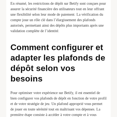
En résumé, les restrictions de dépôt sur Betify sont conçues pour
assurer la sécurité financière des utilisateurs tout en leur offrant
une flexibilité selon leur mode de paiement. La vérification du
compte joue un rôle clé dans l’élargissement des plafonds
autorisés, permettant ainsi des dépôts plus importants après une
validation complète de l’identité.
Comment configurer et
adapter les plafonds de
dépôt selon vos
besoins
Pour optimiser votre expérience sur Betify, il est essentiel de
bien configurer vos plafonds de dépôt en fonction de votre profil
et de votre stratégie de jeu. Un plafond approprié vous permet
de jouer en toute sérénité tout en maîtrisant vos dépenses. La
première étape consiste à accéder à votre compte et à vous