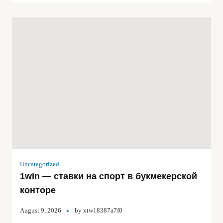
Uncategorized
1win — ставки на спорт в букмекерской
конторе
August 9, 2026
by
xtw18387a7f0