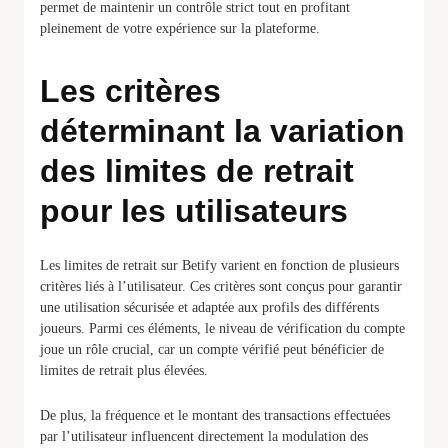
permet de maintenir un contrôle strict tout en profitant
pleinement de votre expérience sur la plateforme.
Les critères
déterminant la variation
des limites de retrait
pour les utilisateurs
Les limites de retrait sur Betify varient en fonction de plusieurs
critères liés à l’utilisateur. Ces critères sont conçus pour garantir
une utilisation sécurisée et adaptée aux profils des différents
joueurs. Parmi ces éléments, le niveau de vérification du compte
joue un rôle crucial, car un compte vérifié peut bénéficier de
limites de retrait plus élevées.
De plus, la fréquence et le montant des transactions effectuées
par l’utilisateur influencent directement la modulation des