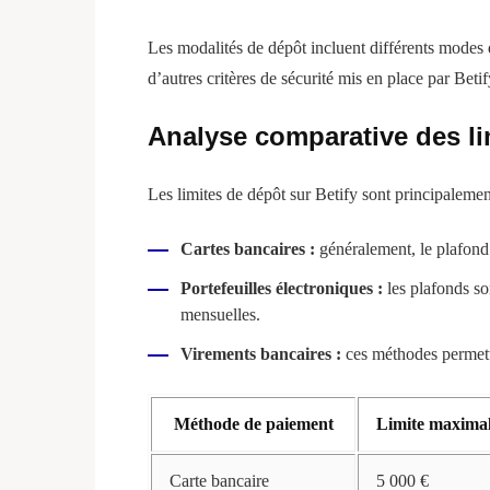
Les modalités de dépôt incluent différents modes 
d’autres critères de sécurité mis en place par Betify
Analyse comparative des lim
Les limites de dépôt sur Betify sont principalemen
Cartes bancaires :
généralement, le plafond e
Portefeuilles électroniques :
les plafonds so
mensuelles.
Virements bancaires :
ces méthodes permette
Méthode de paiement
Limite maximal
Carte bancaire
5 000 €