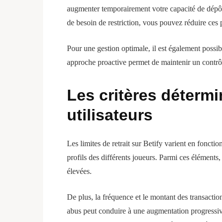
augmenter temporairement votre capacité de dépôt 
de besoin de restriction, vous pouvez réduire ces
Pour une gestion optimale, il est également possibl
approche proactive permet de maintenir un contrôle
Les critères détermin
utilisateurs
Les limites de retrait sur Betify varient en fonction
profils des différents joueurs. Parmi ces éléments,
élevées.
De plus, la fréquence et le montant des transaction
abus peut conduire à une augmentation progressiv