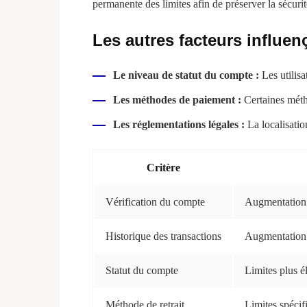
permanente des limites afin de préserver la sécurité
Les autres facteurs influenç
Le niveau de statut du compte :
Les utilisa
Les méthodes de paiement :
Certaines méth
Les réglementations légales :
La localisatio
Critère
Vérification du compte
Augmentation d
Historique des transactions
Augmentation 
Statut du compte
Limites plus é
Méthode de retrait
Limites spécif