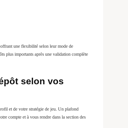
 offrant une flexibilité selon leur mode de
pôts plus importants après une validation complète
épôt selon vos
rofil et de votre stratégie de jeu. Un plafond
votre compte et à vous rendre dans la section des