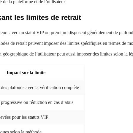
 de la plateforme et de l’utilisateur.
ant les limites de retrait
teurs avec un statut VIP ou premium disposent généralement de plafonds 
odes de retrait peuvent imposer des limites spécifiques en termes de m
n géographique de l’utilisateur peut aussi imposer des limites selon la l
Impact sur la limite
es plafonds avec la vérification complète
progressive ou réduction en cas d’abus
levées pour les statuts VIP
iques selon la méthode