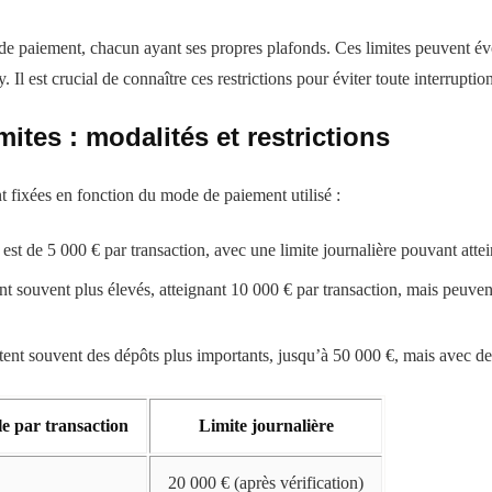
de paiement, chacun ayant ses propres plafonds. Ces limites peuvent év
. Il est crucial de connaître ces restrictions pour éviter toute interruptio
ites : modalités et restrictions
t fixées en fonction du mode de paiement utilisé :
st de 5 000 € par transaction, avec une limite journalière pouvant attei
nt souvent plus élevés, atteignant 10 000 € par transaction, mais peuvent
nt souvent des dépôts plus importants, jusqu’à 50 000 €, mais avec des 
e par transaction
Limite journalière
20 000 € (après vérification)