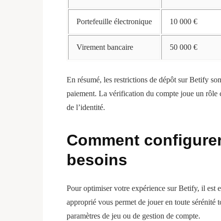
Portefeuille électronique
10 000 €
Virement bancaire
50 000 €
En résumé, les restrictions de dépôt sur Betify sont
paiement. La vérification du compte joue un rôle c
de l’identité.
Comment configurer 
besoins
Pour optimiser votre expérience sur Betify, il est 
approprié vous permet de jouer en toute sérénité t
paramètres de jeu ou de gestion de compte.