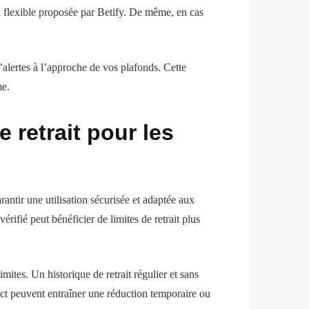
n flexible proposée par Betify. De même, en cas
d’alertes à l’approche de vos plafonds. Cette
me.
e retrait pour les
arantir une utilisation sécurisée et adaptée aux
érifié peut bénéficier de limites de retrait plus
mites. Un historique de retrait régulier et sans
ct peuvent entraîner une réduction temporaire ou