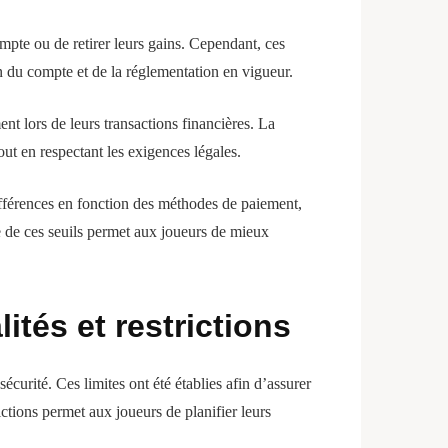
compte ou de retirer leurs gains. Cependant, ces
on du compte et de la réglementation en vigueur.
ent lors de leurs transactions financières. La
ut en respectant les exigences légales.
ifférences en fonction des méthodes de paiement,
ce de ces seuils permet aux joueurs de mieux
ités et restrictions
sécurité. Ces limites ont été établies afin d’assurer
ictions permet aux joueurs de planifier leurs