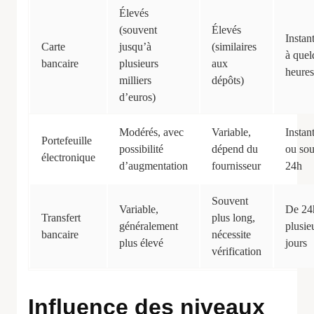
Élevés
(souvent
Élevés
Instan
Carte
jusqu’à
(similaires
à quel
bancaire
plusieurs
aux
heures
milliers
dépôts)
d’euros)
Modérés, avec
Variable,
Instan
Portefeuille
possibilité
dépend du
ou so
électronique
d’augmentation
fournisseur
24h
Souvent
Variable,
De 24
Transfert
plus long,
généralement
plusie
bancaire
nécessite
plus élevé
jours
vérification
Influence des niveaux