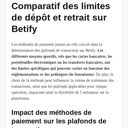
Comparatif des limites
de dépôt et retrait sur
Betify
Les méthodes de paiement jouent un rôle crucial dans la
détermination des plafonds de transaction sur Betify.
Les
différents moyens sportifs, tels que les cartes bancaires, les
portefeuilles électroniques ou les transferts bancaires, ont
des limites spécifiques qui peuvent varier en fonction des
réglementations et des politiques du fournisseur.
De plus, le
choix de la méthode peut influencer la vitesse de traitement des
transactions, ainsi que les plafonds applicables pour chaque
opération, impactant ainsi la flexibilité de l’utilisateur sur la
plateforme.
Impact des méthodes de
paiement sur les plafonds de