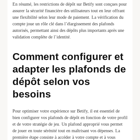
En résumé, les restrictions de dépôt sur Betify sont conçues pour
assurer la sécurité financière des utilisateurs tout en leur offrant
une flexibilité selon leur mode de paiement. La vérification du
compte joue un rôle clé dans l’élargissement des plafonds
autorisés, permettant ainsi des dépôts plus importants après une
validation complète de l’identité.
Comment configurer et
adapter les plafonds de
dépôt selon vos
besoins
Pour optimiser votre expérience sur Betify, il est essentiel de
bien configurer vos plafonds de dépôt en fonction de votre profil
et de votre stratégie de jeu. Un plafond approprié vous permet
de jouer en toute sérénité tout en maîtrisant vos dépenses. La
première étape consiste à accéder à votre compte et à vous