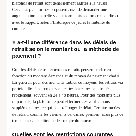
plafonds de retrait sont généralement ajustés à la hausse.
Certaines plateformes proposent aussi de demander une
augmentation manuelle via un formulaire ou un contact direct
avec le support, selon l’historique de jeu et la fiabilité du
compte.
Y a-t-il une différence dans les délais de
retrait selon le montant ou la méthode de
paiement ?
Oui, les délais de traitement des retraits peuvent varier en
fonction du montant demandé et du moyen de paiement choisi.
En général, pour des montants faibles ou moyens, les retraits via
portefeuilles électroniques ou cartes bancaires sont traités
rapidement, souvent en 24 à 48 heures. Pour des montants plus
importants, la plateforme peut effectuer des vérifications
supplémentaires, ce qui peut rallonger le délai. Certains modes
de retrait, comme les virements bancaires, prennent aussi plus de
temps pour apparaître sur le compte du joueur.
Quelles sont les restrictions courantes