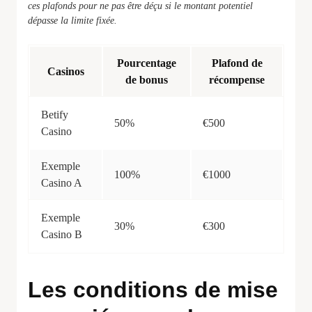
ces plafonds pour ne pas être déçu si le montant potentiel
dépasse la limite fixée.
Pourcentage
Plafond de
Casinos
de bonus
récompense
Betify
50%
€500
Casino
Exemple
100%
€1000
Casino A
Exemple
30%
€300
Casino B
Les conditions de mise