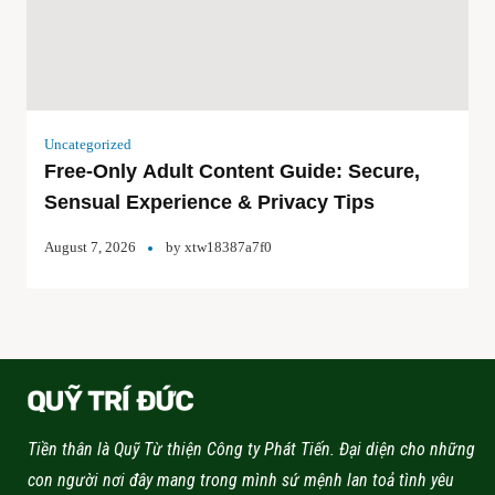
Uncategorized
Free-Only Adult Content Guide: Secure,
Sensual Experience & Privacy Tips
August 7, 2026
by
xtw18387a7f0
Tiền thân là Quỹ Từ thiện Công ty Phát Tiến. Đại diện cho những
con người nơi đây mang trong mình sứ mệnh lan toả tình yêu