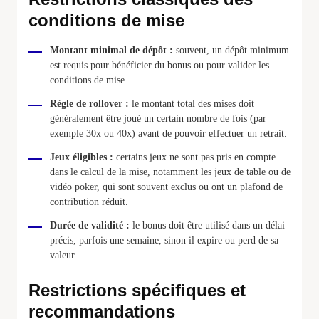
conditions de mise
Montant minimal de dépôt :
souvent, un dépôt minimum
est requis pour bénéficier du bonus ou pour valider les
conditions de mise.
Règle de rollover :
le montant total des mises doit
généralement être joué un certain nombre de fois (par
exemple 30x ou 40x) avant de pouvoir effectuer un retrait.
Jeux éligibles :
certains jeux ne sont pas pris en compte
dans le calcul de la mise, notamment les jeux de table ou de
vidéo poker, qui sont souvent exclus ou ont un plafond de
contribution réduit.
Durée de validité :
le bonus doit être utilisé dans un délai
précis, parfois une semaine, sinon il expire ou perd de sa
valeur.
Restrictions spécifiques et
recommandations