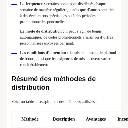
La fréquence :
certains bonus sont distribués chaque
semaine de manière régulière, tandis que d’autres sont liés
à des événements spécifiques ou à des périodes
promotionnelles ponctuelles.
Le mode de distribution :
il peut s’agir de bonus
automatiques, de codes promotionnels à saisir ou d’offres
personnalisées envoyées par mail.
Les conditions d’obtention :
la mise minimale, le plafond
de bonus, ainsi que les exigences de mise peuvent varier
considérablement.
Résumé des méthodes de
distribution
Voici un tableau récapitulatif des méthodes utilisées :
Méthode
Description
Avantages
Incon