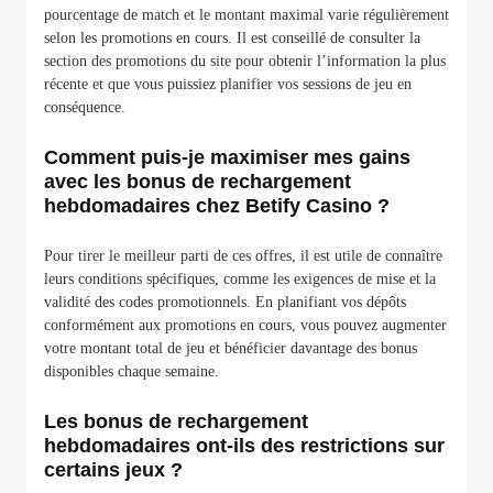
pourcentage de match et le montant maximal varie régulièrement
selon les promotions en cours. Il est conseillé de consulter la
section des promotions du site pour obtenir l’information la plus
récente et que vous puissiez planifier vos sessions de jeu en
conséquence.
Comment puis-je maximiser mes gains
avec les bonus de rechargement
hebdomadaires chez Betify Casino ?
Pour tirer le meilleur parti de ces offres, il est utile de connaître
leurs conditions spécifiques, comme les exigences de mise et la
validité des codes promotionnels. En planifiant vos dépôts
conformément aux promotions en cours, vous pouvez augmenter
votre montant total de jeu et bénéficier davantage des bonus
disponibles chaque semaine.
Les bonus de rechargement
hebdomadaires ont-ils des restrictions sur
certains jeux ?