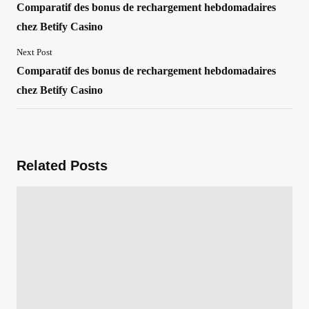
Comparatif des bonus de rechargement hebdomadaires
chez Betify Casino
Next Post
Comparatif des bonus de rechargement hebdomadaires
chez Betify Casino
Related Posts