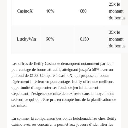
25x le
CasinoX
40%
€80
montant
du bonus
35x le
LuckyWin
60%
€150
montant
du bonus
Les offres de Betify Casino se démarquent notamment par leur
pourcentage de bonus attractif, atteignant jusqu’à 50% avec un
plafond de €100. Comparé à CasinoX, qui propose un bonus
légèrement inférieur en pourcentage, Betify offre une meilleure
opportunité d’augmenter ses fonds de jeu initialement.
Cependant, l’exigence de mise de 30x reste dans la moyenne du
secteur, ce qui doit être pris en compte lors de la planification de
ses mises.
En somme, la comparaison des bonus hebdomadaires chez Betify
Casino avec ses concurrents permet aux joueurs d’identifier les