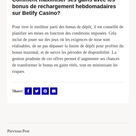
bonus de rechargement hebdomadaires
sur Betify Casino?
Pour tirer le meilleur parti des bonus de dépôt, il est conseillé de
planifier ses mises en fonction des conditions imposées. Cela
inclut de jouer sur des jeux où les exigences de mise sont
réalisables, de ne pas dépasser la limite de dépôt pour profiter du
bonus maximal, et de suivre les périodes de disponibilité. La
gestion prudente de ces offres permet d’augmenter ses chances
de transformer le bonus en gains réels, tout en minimisant les
risques.
Share:
Previous Post