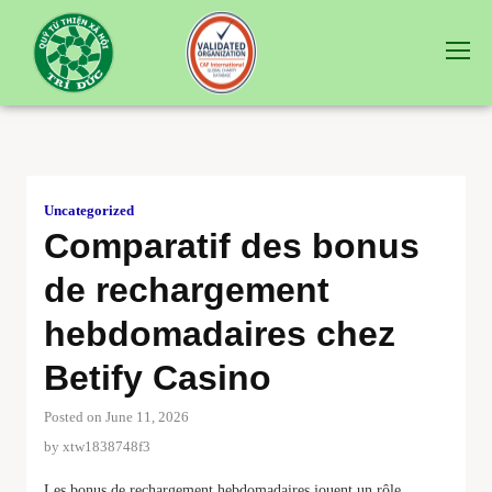
Uncategorized
Comparatif des bonus
de rechargement
hebdomadaires chez
Betify Casino
Posted on June 11, 2026
by
xtw1838748f3
Les bonus de rechargement hebdomadaires jouent un rôle