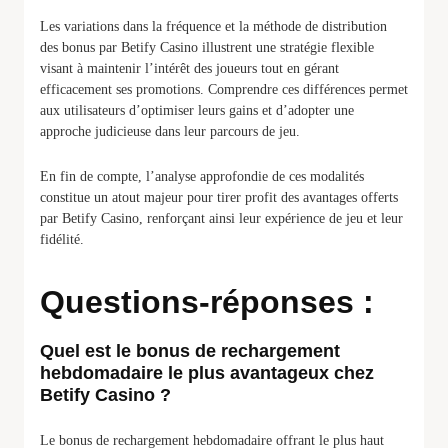
Les variations dans la fréquence et la méthode de distribution
des bonus par Betify Casino illustrent une stratégie flexible
visant à maintenir l’intérêt des joueurs tout en gérant
efficacement ses promotions. Comprendre ces différences permet
aux utilisateurs d’optimiser leurs gains et d’adopter une
approche judicieuse dans leur parcours de jeu.
En fin de compte, l’analyse approfondie de ces modalités
constitue un atout majeur pour tirer profit des avantages offerts
par Betify Casino, renforçant ainsi leur expérience de jeu et leur
fidélité.
Questions-réponses :
Quel est le bonus de rechargement
hebdomadaire le plus avantageux chez
Betify Casino ?
Le bonus de rechargement hebdomadaire offrant le plus haut