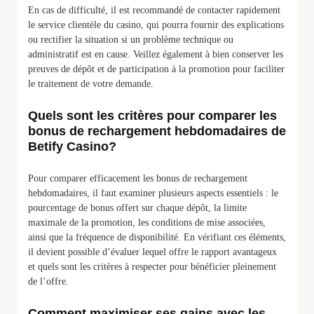
En cas de difficulté, il est recommandé de contacter rapidement
le service clientèle du casino, qui pourra fournir des explications
ou rectifier la situation si un problème technique ou
administratif est en cause. Veillez également à bien conserver les
preuves de dépôt et de participation à la promotion pour faciliter
le traitement de votre demande.
Quels sont les critères pour comparer les
bonus de rechargement hebdomadaires de
Betify Casino?
Pour comparer efficacement les bonus de rechargement
hebdomadaires, il faut examiner plusieurs aspects essentiels : le
pourcentage de bonus offert sur chaque dépôt, la limite
maximale de la promotion, les conditions de mise associées,
ainsi que la fréquence de disponibilité. En vérifiant ces éléments,
il devient possible d’évaluer lequel offre le rapport avantageux
et quels sont les critères à respecter pour bénéficier pleinement
de l’offre.
Comment maximiser ses gains avec les