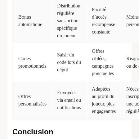
Distribution
Facilité
régulière
Bonus
d’accès,
Moins
sans action
automatique
récompense
person
spécifique
constante
du joueur
Offres
Saisir un
Codes
ciblées,
Risque
code lors du
promotionnels
campagnes
ou de 
dépôt
ponctuelles
Adaptées
Nécess
Envoyées
Offres
au profil du
inscri
via email ou
personnalisées
joueur, plus
une ac
notifications
engageantes
réguli
Conclusion