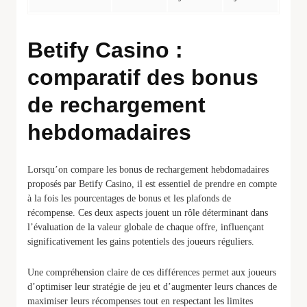
Betify Casino :
comparatif des bonus
de rechargement
hebdomadaires
Lorsqu’on compare les bonus de rechargement hebdomadaires
proposés par Betify Casino, il est essentiel de prendre en compte
à la fois les pourcentages de bonus et les plafonds de
récompense. Ces deux aspects jouent un rôle déterminant dans
l’évaluation de la valeur globale de chaque offre, influençant
significativement les gains potentiels des joueurs réguliers.
Une compréhension claire de ces différences permet aux joueurs
d’optimiser leur stratégie de jeu et d’augmenter leurs chances de
maximiser leurs récompenses tout en respectant les limites