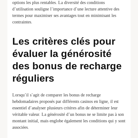
options les plus rentables. La diversité des conditions
d’utilisation souligne l’importance d’une lecture attentive des
termes pour maximiser ses avantages tout en minimisant les
contraintes.
Les critères clés pour
évaluer la générosité
des bonus de recharge
réguliers
Lorsqu’il s’agit de comparer les bonus de recharge
hebdomadaires proposés par différents casinos en ligne, il est
essentiel d’analyser plusieurs critères afin de déterminer leur
véritable valeur. La générosité d’un bonus ne se limite pas à son
montant initial, mais englobe également les conditions qui y sont
associées.