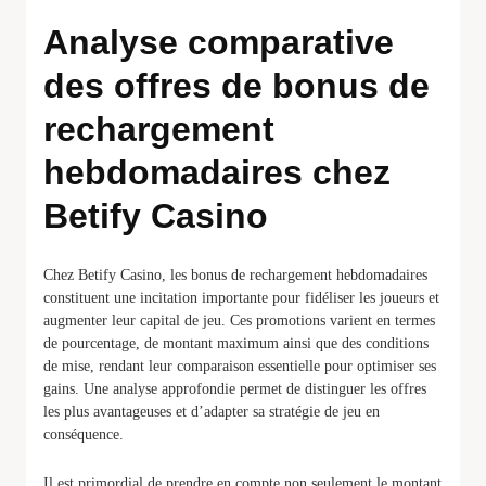
Analyse comparative
des offres de bonus de
rechargement
hebdomadaires chez
Betify Casino
Chez Betify Casino, les bonus de rechargement hebdomadaires
constituent une incitation importante pour fidéliser les joueurs et
augmenter leur capital de jeu. Ces promotions varient en termes
de pourcentage, de montant maximum ainsi que des conditions
de mise, rendant leur comparaison essentielle pour optimiser ses
gains. Une analyse approfondie permet de distinguer les offres
les plus avantageuses et d’adapter sa stratégie de jeu en
conséquence.
Il est primordial de prendre en compte non seulement le montant