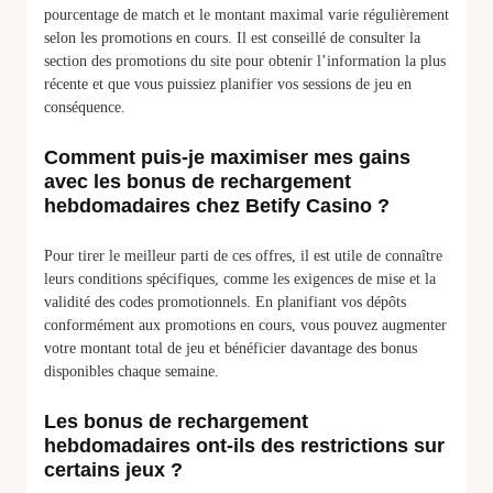
pourcentage de match et le montant maximal varie régulièrement
selon les promotions en cours. Il est conseillé de consulter la
section des promotions du site pour obtenir l’information la plus
récente et que vous puissiez planifier vos sessions de jeu en
conséquence.
Comment puis-je maximiser mes gains
avec les bonus de rechargement
hebdomadaires chez Betify Casino ?
Pour tirer le meilleur parti de ces offres, il est utile de connaître
leurs conditions spécifiques, comme les exigences de mise et la
validité des codes promotionnels. En planifiant vos dépôts
conformément aux promotions en cours, vous pouvez augmenter
votre montant total de jeu et bénéficier davantage des bonus
disponibles chaque semaine.
Les bonus de rechargement
hebdomadaires ont-ils des restrictions sur
certains jeux ?