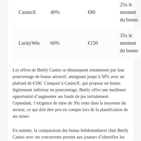
25x le
CasinoX
40%
€80
montant
du bonus
35x le
LuckyWin
60%
€150
montant
du bonus
Les offres de Betify Casino se démarquent notamment par leur
pourcentage de bonus attractif, atteignant jusqu’à 50% avec un
plafond de €100. Comparé à CasinoX, qui propose un bonus
légèrement inférieur en pourcentage, Betify offre une meilleure
opportunité d’augmenter ses fonds de jeu initialement.
Cependant, l’exigence de mise de 30x reste dans la moyenne du
secteur, ce qui doit être pris en compte lors de la planification de
ses mises.
En somme, la comparaison des bonus hebdomadaires chez Betify
Casino avec ses concurrents permet aux joueurs d’identifier les