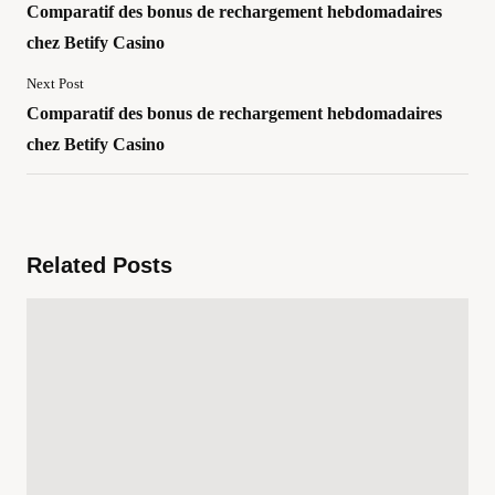
Comparatif des bonus de rechargement hebdomadaires
chez Betify Casino
Next Post
Comparatif des bonus de rechargement hebdomadaires
chez Betify Casino
Related Posts