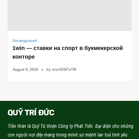
Uncategorized
1win — ставки на спорт в букмекерской
конторе
August 9, 2026
by
xtw18387a7f0
Tiền thân là Quỹ Từ thiện Công ty Phát Tiến. Đại diện cho những
con người nơi đây mang trong mình sứ mệnh lan toả tình yêu