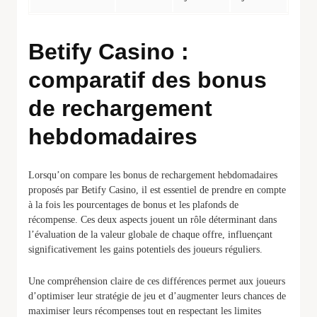
Betify Casino :
comparatif des bonus
de rechargement
hebdomadaires
Lorsqu’on compare les bonus de rechargement hebdomadaires
proposés par Betify Casino, il est essentiel de prendre en compte
à la fois les pourcentages de bonus et les plafonds de
récompense. Ces deux aspects jouent un rôle déterminant dans
l’évaluation de la valeur globale de chaque offre, influençant
significativement les gains potentiels des joueurs réguliers.
Une compréhension claire de ces différences permet aux joueurs
d’optimiser leur stratégie de jeu et d’augmenter leurs chances de
maximiser leurs récompenses tout en respectant les limites