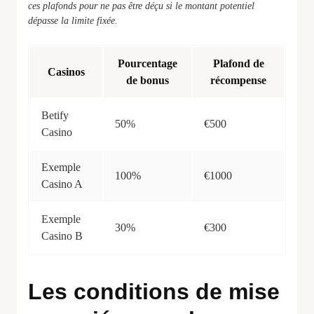
ces plafonds pour ne pas être déçu si le montant potentiel
dépasse la limite fixée.
Pourcentage
Plafond de
Casinos
de bonus
récompense
Betify
50%
€500
Casino
Exemple
100%
€1000
Casino A
Exemple
30%
€300
Casino B
Les conditions de mise