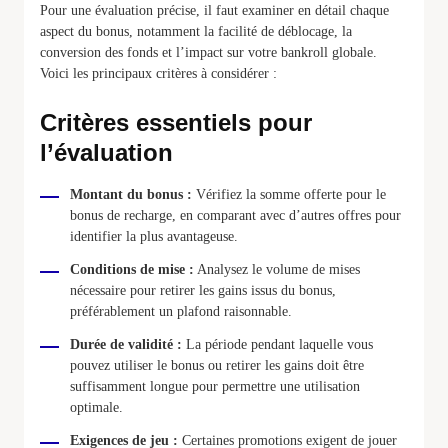
Pour une évaluation précise, il faut examiner en détail chaque
aspect du bonus, notamment la facilité de déblocage, la
conversion des fonds et l’impact sur votre bankroll globale.
Voici les principaux critères à considérer :
Critères essentiels pour
l’évaluation
Montant du bonus :
Vérifiez la somme offerte pour le
bonus de recharge, en comparant avec d’autres offres pour
identifier la plus avantageuse.
Conditions de mise :
Analysez le volume de mises
nécessaire pour retirer les gains issus du bonus,
préférablement un plafond raisonnable.
Durée de validité :
La période pendant laquelle vous
pouvez utiliser le bonus ou retirer les gains doit être
suffisamment longue pour permettre une utilisation
optimale.
Exigences de jeu :
Certaines promotions exigent de jouer