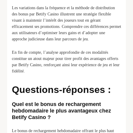
Les variations dans la fréquence et la méthode de distribution
des bonus par Betify Casino illustrent une stratégie flexible
visant à maintenir l’intérêt des joueurs tout en gérant
efficacement ses promotions. Comprendre ces différences permet
aux utilisateurs d’optimiser leurs gains et d’adopter une
approche judicieuse dans leur parcours de jeu.
En fin de compte, l’analyse approfondie de ces modalités
constitue un atout majeur pour tirer profit des avantages offerts
par Betify Casino, renforçant ainsi leur expérience de jeu et leur
fidélité.
Questions-réponses :
Quel est le bonus de rechargement
hebdomadaire le plus avantageux chez
Betify Casino ?
Le bonus de rechargement hebdomadaire offrant le plus haut