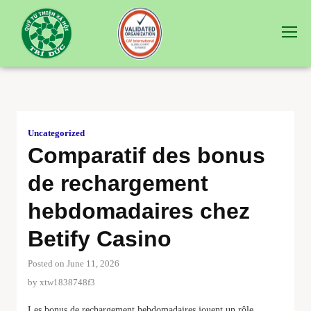
Uncategorized
Comparatif des bonus
de rechargement
hebdomadaires chez
Betify Casino
Posted on June 11, 2026
by
xtw1838748f3
Les bonus de rechargement hebdomadaires jouent un rôle