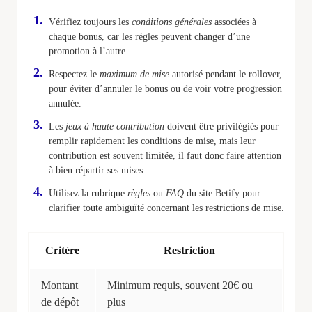
Vérifiez toujours les
conditions générales
associées à
chaque bonus, car les règles peuvent changer d’une
promotion à l’autre.
Respectez le
maximum de mise
autorisé pendant le rollover,
pour éviter d’annuler le bonus ou de voir votre progression
annulée.
Les
jeux à haute contribution
doivent être privilégiés pour
remplir rapidement les conditions de mise, mais leur
contribution est souvent limitée, il faut donc faire attention
à bien répartir ses mises.
Utilisez la rubrique
règles
ou
FAQ
du site Betify pour
clarifier toute ambiguïté concernant les restrictions de mise.
Critère
Restriction
Montant
Minimum requis, souvent 20€ ou
de dépôt
plus