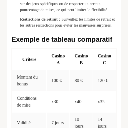
sur des jeux spécifiques ou de respecter un certain
pourcentage de mises, ce qui peut limiter la flexibilité.
Restrictions de retrait :
Surveillez les limites de retrait et
les autres restrictions pour éviter les mauvaises surprises.
Exemple de tableau comparatif
Casino
Casino
Casino
Critère
A
B
C
Montant du
100 €
80 €
120 €
bonus
Conditions
x30
x40
x35
de mise
10
14
Validité
7 jours
jours
jours