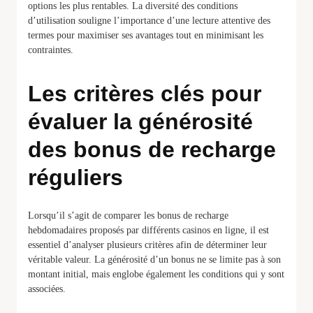
options les plus rentables. La diversité des conditions
d’utilisation souligne l’importance d’une lecture attentive des
termes pour maximiser ses avantages tout en minimisant les
contraintes.
Les critères clés pour
évaluer la générosité
des bonus de recharge
réguliers
Lorsqu’il s’agit de comparer les bonus de recharge
hebdomadaires proposés par différents casinos en ligne, il est
essentiel d’analyser plusieurs critères afin de déterminer leur
véritable valeur. La générosité d’un bonus ne se limite pas à son
montant initial, mais englobe également les conditions qui y sont
associées.