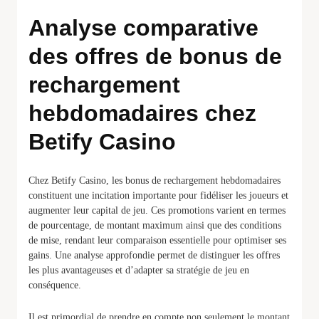
Analyse comparative
des offres de bonus de
rechargement
hebdomadaires chez
Betify Casino
Chez Betify Casino, les bonus de rechargement hebdomadaires
constituent une incitation importante pour fidéliser les joueurs et
augmenter leur capital de jeu. Ces promotions varient en termes
de pourcentage, de montant maximum ainsi que des conditions
de mise, rendant leur comparaison essentielle pour optimiser ses
gains. Une analyse approfondie permet de distinguer les offres
les plus avantageuses et d’adapter sa stratégie de jeu en
conséquence.
Il est primordial de prendre en compte non seulement le montant