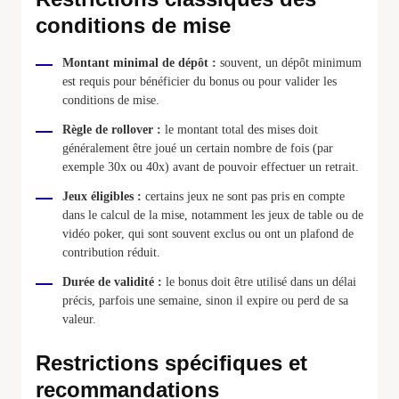
conditions de mise
Montant minimal de dépôt :
souvent, un dépôt minimum
est requis pour bénéficier du bonus ou pour valider les
conditions de mise.
Règle de rollover :
le montant total des mises doit
généralement être joué un certain nombre de fois (par
exemple 30x ou 40x) avant de pouvoir effectuer un retrait.
Jeux éligibles :
certains jeux ne sont pas pris en compte
dans le calcul de la mise, notamment les jeux de table ou de
vidéo poker, qui sont souvent exclus ou ont un plafond de
contribution réduit.
Durée de validité :
le bonus doit être utilisé dans un délai
précis, parfois une semaine, sinon il expire ou perd de sa
valeur.
Restrictions spécifiques et
recommandations