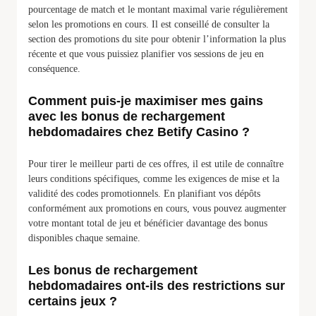
pourcentage de match et le montant maximal varie régulièrement
selon les promotions en cours. Il est conseillé de consulter la
section des promotions du site pour obtenir l’information la plus
récente et que vous puissiez planifier vos sessions de jeu en
conséquence.
Comment puis-je maximiser mes gains
avec les bonus de rechargement
hebdomadaires chez Betify Casino ?
Pour tirer le meilleur parti de ces offres, il est utile de connaître
leurs conditions spécifiques, comme les exigences de mise et la
validité des codes promotionnels. En planifiant vos dépôts
conformément aux promotions en cours, vous pouvez augmenter
votre montant total de jeu et bénéficier davantage des bonus
disponibles chaque semaine.
Les bonus de rechargement
hebdomadaires ont-ils des restrictions sur
certains jeux ?