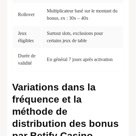
Multiplicateur basé sur le montant du
Rollover
bonus, ex : 30x – 40x
Jeux
Surtout slots, exclusions pour
éligibles
certains jeux de table
Durée de
En général 7 jours après activation
validité
Variations dans la
fréquence et la
méthode de
distribution des bonus
par Betify Casino