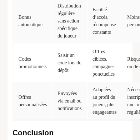
Distribution
Facilité
régulière
Bonus
d’accès,
Moins
sans action
automatique
récompense
person
spécifique
constante
du joueur
Offres
Saisir un
Codes
ciblées,
Risque
code lors du
promotionnels
campagnes
ou de 
dépôt
ponctuelles
Adaptées
Nécess
Envoyées
Offres
au profil du
inscri
via email ou
personnalisées
joueur, plus
une ac
notifications
engageantes
réguli
Conclusion