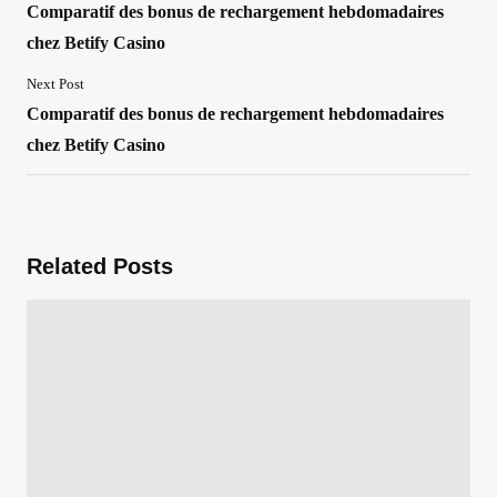
Comparatif des bonus de rechargement hebdomadaires
chez Betify Casino
Next Post
Comparatif des bonus de rechargement hebdomadaires
chez Betify Casino
Related Posts