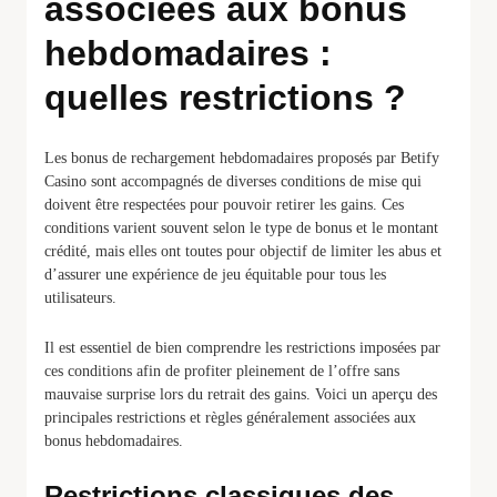
associées aux bonus
hebdomadaires :
quelles restrictions ?
Les bonus de rechargement hebdomadaires proposés par Betify
Casino sont accompagnés de diverses conditions de mise qui
doivent être respectées pour pouvoir retirer les gains. Ces
conditions varient souvent selon le type de bonus et le montant
crédité, mais elles ont toutes pour objectif de limiter les abus et
d’assurer une expérience de jeu équitable pour tous les
utilisateurs.
Il est essentiel de bien comprendre les restrictions imposées par
ces conditions afin de profiter pleinement de l’offre sans
mauvaise surprise lors du retrait des gains. Voici un aperçu des
principales restrictions et règles généralement associées aux
bonus hebdomadaires.
Restrictions classiques des