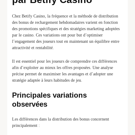
Chez Betify Casino, la fréquence et la méthode de distribution
des bonus de rechargement hebdomadaires varient en fonction
des promotions spécifiques et des stratégies marketing adoptées
par le casino. Ces variations ont pour but d’optimiser
l’engagement des joueurs tout en maintenant un équilibre entre
attractivité et rentabilité.
Il est essentiel pour les joueurs de comprendre ces différences
afin d’exploiter au mieux les offres proposées. Une analyse
précise permet de maximiser les avantages et d’adopter une
stratégie adaptée à leurs habitudes de jeu.
Principales variations
observées
Les différences dans la distribution des bonus concernent
principalement :