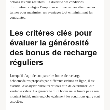
options les plus rentables. La diversité des conditions
d’utilisation souligne l’importance d’une lecture attentive des
termes pour maximiser ses avantages tout en minimisant les
contraintes.
Les critères clés pour
évaluer la générosité
des bonus de recharge
réguliers
Lorsqu’il s’agit de comparer les bonus de recharge
hebdomadaires proposés par différents casinos en ligne, il est
essentiel d’analyser plusieurs critères afin de déterminer leur
véritable valeur. La générosité d’un bonus ne se limite pas à son
montant initial, mais englobe également les conditions qui y sont
associées.