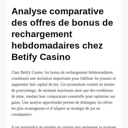
Analyse comparative
des offres de bonus de
rechargement
hebdomadaires chez
Betify Casino
Chez Betify Casino, les bonus de rechargement hebdomadaires
constituent une incitation importante pour fidéliser les joueurs et
augmenter leur capital de jeu. Ces promotions varient en termes
de pourcentage, de montant maximum ainsi que des conditions
de mise, rendant leur comparaison essentielle pour optimiser ses
gains. Une analyse approfondie permet de distinguer les offres
les plus avantageuses et d’adapter sa stratégie de jeu en
conséquence.
Il est primordial de prendre en compte non seulement le montant