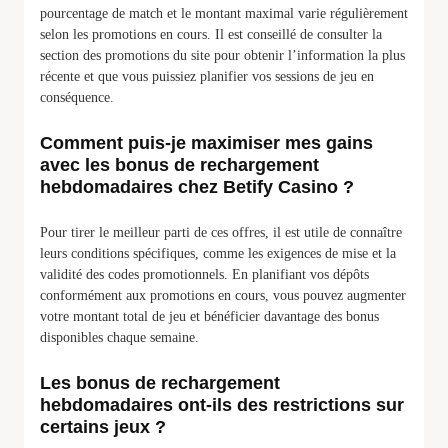
pourcentage de match et le montant maximal varie régulièrement
selon les promotions en cours. Il est conseillé de consulter la
section des promotions du site pour obtenir l’information la plus
récente et que vous puissiez planifier vos sessions de jeu en
conséquence.
Comment puis-je maximiser mes gains
avec les bonus de rechargement
hebdomadaires chez Betify Casino ?
Pour tirer le meilleur parti de ces offres, il est utile de connaître
leurs conditions spécifiques, comme les exigences de mise et la
validité des codes promotionnels. En planifiant vos dépôts
conformément aux promotions en cours, vous pouvez augmenter
votre montant total de jeu et bénéficier davantage des bonus
disponibles chaque semaine.
Les bonus de rechargement
hebdomadaires ont-ils des restrictions sur
certains jeux ?