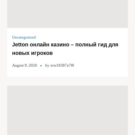
Uncategorized
Jetton онлайн казино – полный гид для
новых игроков
August 9, 2026
by
xtw18387a7f0