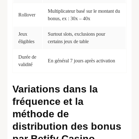
Multiplicateur basé sur le montant du
Rollover
bonus, ex : 30x – 40x
Jeux
Surtout slots, exclusions pour
éligibles
certains jeux de table
Durée de
En général 7 jours après activation
validité
Variations dans la
fréquence et la
méthode de
distribution des bonus
par Betify Casino