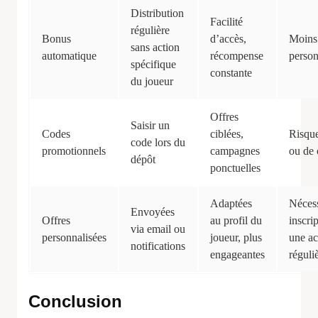
Distribution
Facilité
régulière
Bonus
d’accès,
Moins
sans action
automatique
récompense
person
spécifique
constante
du joueur
Offres
Saisir un
Codes
ciblées,
Risque
code lors du
promotionnels
campagnes
ou de 
dépôt
ponctuelles
Adaptées
Nécess
Envoyées
Offres
au profil du
inscri
via email ou
personnalisées
joueur, plus
une ac
notifications
engageantes
réguli
Conclusion