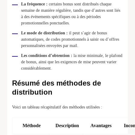
La fréquence :
certains bonus sont distribués chaque
semaine de manière régulière, tandis que d’autres sont liés
à des événements spécifiques ou à des périodes
promotionnelles ponctuelles.
Le mode de distribution :
il peut s’agir de bonus
automatiques, de codes promotionnels à saisir ou d’offres
personnalisées envoyées par mail.
Les conditions d’obtention :
la mise minimale, le plafond
de bonus, ainsi que les exigences de mise peuvent varier
considérablement.
Résumé des méthodes de
distribution
Voici un tableau récapitulatif des méthodes utilisées :
Méthode
Description
Avantages
Incon