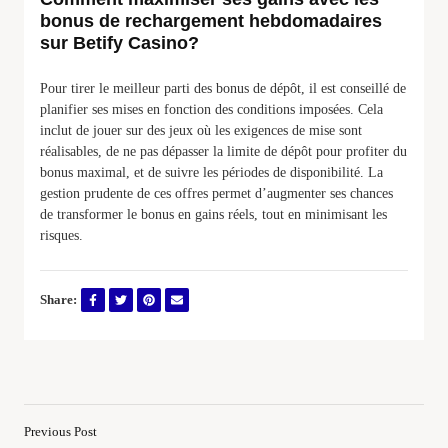
bonus de rechargement hebdomadaires
sur Betify Casino?
Pour tirer le meilleur parti des bonus de dépôt, il est conseillé de
planifier ses mises en fonction des conditions imposées. Cela
inclut de jouer sur des jeux où les exigences de mise sont
réalisables, de ne pas dépasser la limite de dépôt pour profiter du
bonus maximal, et de suivre les périodes de disponibilité. La
gestion prudente de ces offres permet d’augmenter ses chances
de transformer le bonus en gains réels, tout en minimisant les
risques.
Share:
Previous Post