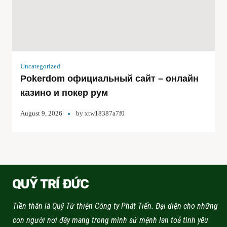
Uncategorized
Pokerdom официальный сайт – онлайн
казино и покер рум
August 9, 2026
by
xtw18387a7f0
Tiền thân là Quỹ Từ thiện Công ty Phát Tiến. Đại diện cho những
con người nơi đây mang trong mình sứ mệnh lan toả tình yêu