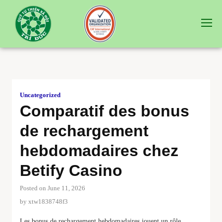
Uncategorized
Comparatif des bonus
de rechargement
hebdomadaires chez
Betify Casino
Posted on June 11, 2026
by
xtw1838748f3
Les bonus de rechargement hebdomadaires jouent un rôle