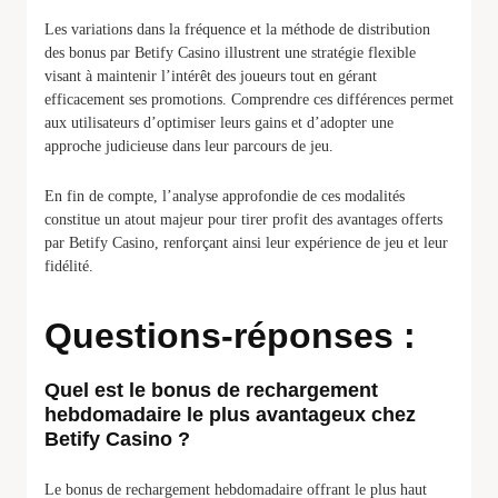
Les variations dans la fréquence et la méthode de distribution
des bonus par Betify Casino illustrent une stratégie flexible
visant à maintenir l’intérêt des joueurs tout en gérant
efficacement ses promotions. Comprendre ces différences permet
aux utilisateurs d’optimiser leurs gains et d’adopter une
approche judicieuse dans leur parcours de jeu.
En fin de compte, l’analyse approfondie de ces modalités
constitue un atout majeur pour tirer profit des avantages offerts
par Betify Casino, renforçant ainsi leur expérience de jeu et leur
fidélité.
Questions-réponses :
Quel est le bonus de rechargement
hebdomadaire le plus avantageux chez
Betify Casino ?
Le bonus de rechargement hebdomadaire offrant le plus haut