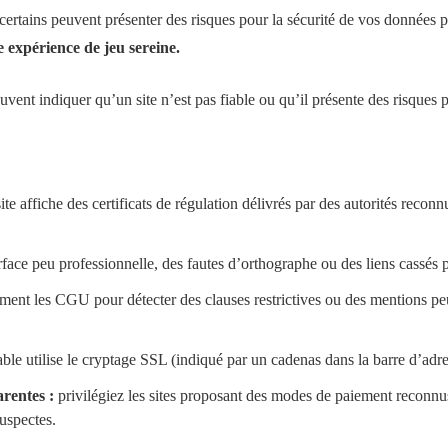
et certains peuvent présenter des risques pour la sécurité de vos données p
e expérience de jeu sereine.
uvent indiquer qu’un site n’est pas fiable ou qu’il présente des risques p
 site affiche des certificats de régulation délivrés par des autorités rec
face peu professionnelle, des fautes d’orthographe ou des liens cassés p
ement les CGU pour détecter des clauses restrictives ou des mentions peu 
able utilise le cryptage SSL (indiqué par un cadenas dans la barre d’adr
rentes :
privilégiez les sites proposant des modes de paiement reconnus
uspectes.