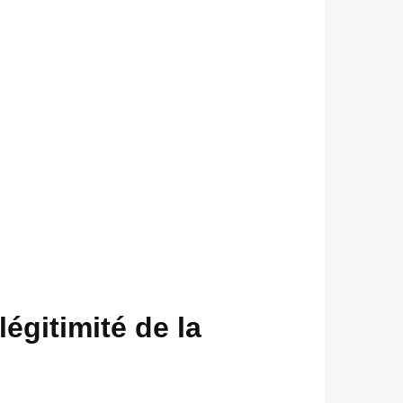
légitimité de la