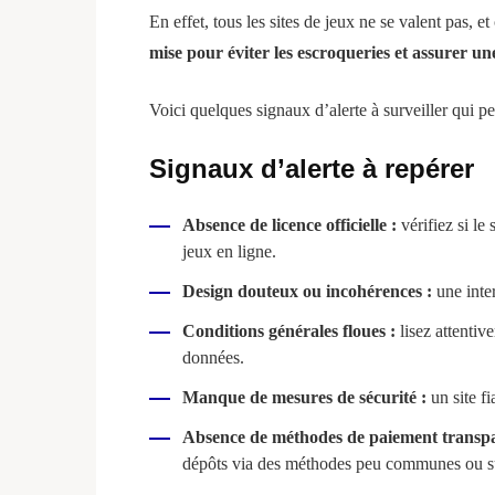
En effet, tous les sites de jeux ne se valent pas, 
mise pour éviter les escroqueries et assurer un
Voici quelques signaux d’alerte à surveiller qui pe
Signaux d’alerte à repérer
Absence de licence officielle :
vérifiez si le
jeux en ligne.
Design douteux ou incohérences :
une inter
Conditions générales floues :
lisez attentiv
données.
Manque de mesures de sécurité :
un site fi
Absence de méthodes de paiement transpa
dépôts via des méthodes peu communes ou s