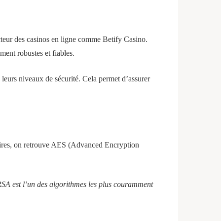
cteur des casinos en ligne comme Betify Casino.
ement robustes et fiables.
leurs niveaux de sécurité. Cela permet d’assurer
ires, on retrouve AES (Advanced Encryption
 RSA est l’un des algorithmes les plus couramment