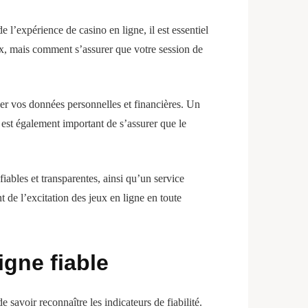
 l’expérience de casino en ligne, il est essentiel
ux, mais comment s’assurer que votre session de
éger vos données personnelles et financières. Un
 est également important de s’assurer que le
iables et transparentes, ainsi qu’un service
t de l’excitation des jeux en ligne en toute
ligne fiable
savoir reconnaître les indicateurs de fiabilité.