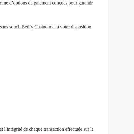
gamme d’options de paiement conçues pour garantir
 sans souci. Betify Casino met à votre disposition
t l’intégrité de chaque transaction effectuée sur la