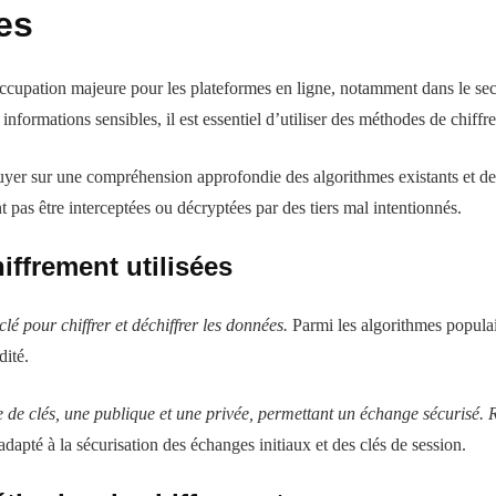
es
occupation majeure pour les plateformes en ligne, notamment dans le se
s informations sensibles, il est essentiel d’utiliser des méthodes de chiffr
yer sur une compréhension approfondie des algorithmes existants et de 
pas être interceptées ou décryptées par des tiers mal intentionnés.
iffrement utilisées
clé pour chiffrer et déchiffrer les données.
Parmi les algorithmes popula
dité.
re de clés, une publique et une privée, permettant un échange sécurisé.
adapté à la sécurisation des échanges initiaux et des clés de session.