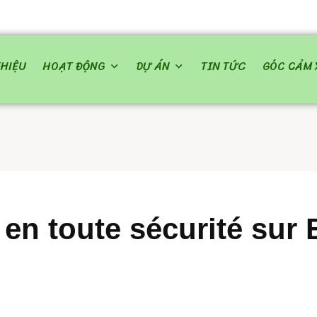
THIỆU
HOẠT ĐỘNG
DỰ ÁN
TIN TỨC
GÓC CẢM 
n toute sécurité sur 