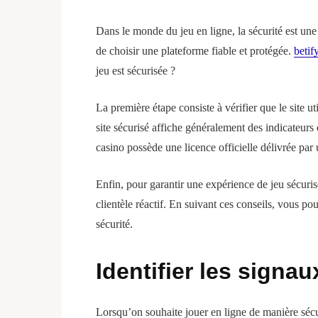
Dans le monde du jeu en ligne, la sécurité est une
de choisir une plateforme fiable et protégée.
betif
jeu est sécurisée ?
La première étape consiste à vérifier que le site 
site sécurisé affiche généralement des indicateurs
casino possède une licence officielle délivrée par
Enfin, pour garantir une expérience de jeu sécuris
clientèle réactif. En suivant ces conseils, vous po
sécurité.
Identifier les signau
Lorsqu’on souhaite jouer en ligne de manière sécur