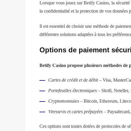
Lorsque vous jouez sur Betify Casino, la sécurité
la confidentialité et la protection de vos données p
Il est essentiel de choisir une méthode de paiemen
différentes solutions adaptées à tous les préférenc
Options de paiement sécur
Betify Casino propose plusieurs méthodes de pa
Cartes de crédit et de débit
– Visa, MasterCa
Portefeuilles électroniques
– Skrill, Neteller,
Cryptomonnaies
– Bitcoin, Ethereum, Liteco
Viressevis et cartes prépayées
– Paysafecard
Ces options sont toutes dotées de protocoles de séc