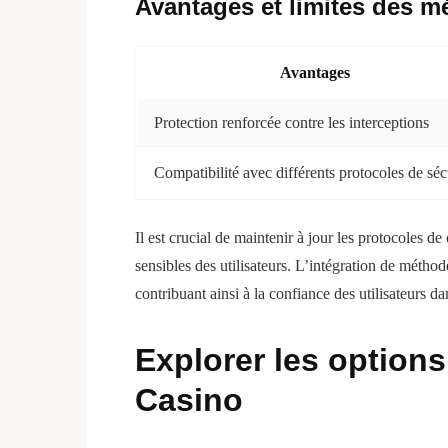
Avantages et limites des m
Avantages
Protection renforcée contre les interceptions
Compatibilité avec différents protocoles de séc
Il est crucial de maintenir à jour les protocoles 
sensibles des utilisateurs. L’intégration de métho
contribuant ainsi à la confiance des utilisateurs 
Explorer les option
Casino