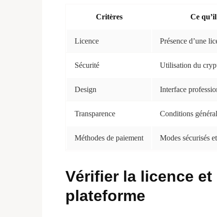
Critères
Ce qu’il
Licence
Présence d’une lice
Sécurité
Utilisation du cry
Design
Interface professio
Transparence
Conditions générale
Méthodes de paiement
Modes sécurisés e
Vérifier la licence et
plateforme