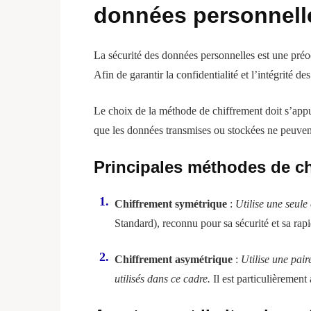
données personnell
La sécurité des données personnelles est une pré
Afin de garantir la confidentialité et l’intégrité de
Le choix de la méthode de chiffrement doit s’appu
que les données transmises ou stockées ne peuvent 
Principales méthodes de ch
Chiffrement symétrique
:
Utilise une seule 
Standard), reconnu pour sa sécurité et sa rapi
Chiffrement asymétrique
:
Utilise une pai
utilisés dans ce cadre.
Il est particulièrement 