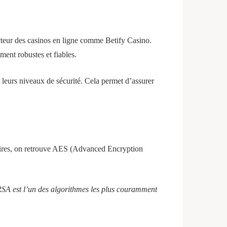
cteur des casinos en ligne comme Betify Casino.
ement robustes et fiables.
leurs niveaux de sécurité. Cela permet d’assurer
ires, on retrouve AES (Advanced Encryption
 RSA est l’un des algorithmes les plus couramment