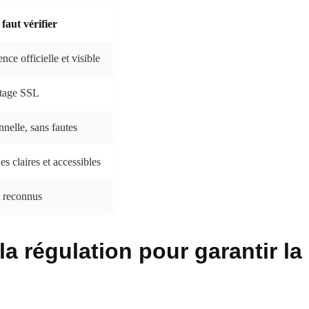
 faut vérifier
nce officielle et visible
ptage SSL
nnelle, sans fautes
s claires et accessibles
t reconnus
 la régulation pour garantir la 