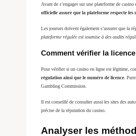
Avant de s’engager sur une plateforme de casino en 
officielle assure que la plateforme respecte les
Les joueurs doivent également s’assurer que la rég
plateforme régulée est soumise à des audits régulier
Comment vérifier la licence
Pour vérifier si un casino en ligne est légitime, c
régulation ainsi que le numéro de licence
. Parm
Gambling Commission.
Il est conseillé de consulter aussi les sites des au
précise de la réputation du casino.
Analyser les méthod