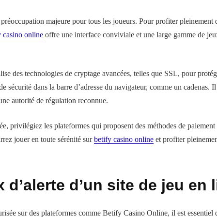
 préoccupation majeure pour tous les joueurs. Pour profiter pleinement de
y casino online
offre une interface conviviale et une large gamme de je
utilise des technologies de cryptage avancées, telles que SSL, pour prot
 de sécurité dans la barre d’adresse du navigateur, comme un cadenas. Il
 une autorité de régulation reconnue.
ée, privilégiez les plateformes qui proposent des méthodes de paiement f
urrez jouer en toute sérénité sur
betify casino online
et profiter pleinemen
x d’alerte d’un site de jeu en 
isée sur des plateformes comme Betify Casino Online, il est essentiel de 