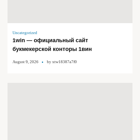
Uncategorized
1win — официальный сайт
букмекерской конторы 1вин
August 9, 2026
by
xtw18387a7f0