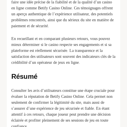
faire une idée précise de la fiabilité et de la qualité d’un casino
en ligne comme Betify Casino Online. Ces témoignages offrent
un aperçu authentique de l’expérience utilisateur, des potentiels
problèmes rencontrés, ainsi que du sérieux du site en matière de
paiement et de sécurité.
En recueillant et en comparant plusieurs retours, vous pouvez
mieux déterminer si le casino respecte ses engagements et si sa
plateforme est réellement sécurisée. La transparence et la
satisfaction des utilisateurs sont souvent des indicateurs clés de la
crédibilité d’un opérateur de jeux en ligne.
Résumé
Consulter les avis d’utilisateurs constitue une étape cruciale pour
évaluer la réputation de Betify Casino Online. Cela permet non
seulement de confirmer la légitimité du site, mais aussi de
s’assurer d’une expérience de jeu sécurisée et fiable. En étant
attentif à ces retours, chaque joueur peut prendre une décision
éclairée et profiter pleinement de ses sessions de jeu en toute
confiance.