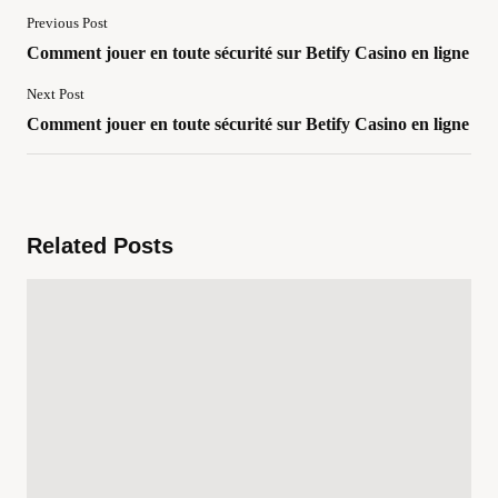
Previous Post
Comment jouer en toute sécurité sur Betify Casino en ligne
Next Post
Comment jouer en toute sécurité sur Betify Casino en ligne
Related Posts