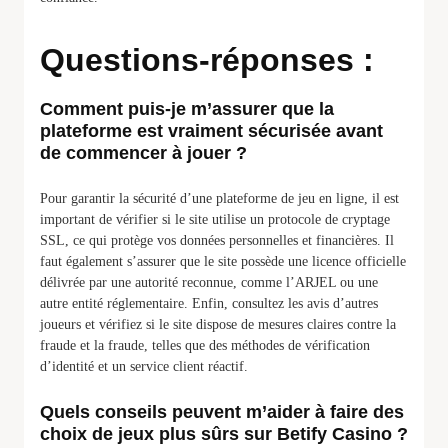
Questions-réponses :
Comment puis-je m’assurer que la
plateforme est vraiment sécurisée avant
de commencer à jouer ?
Pour garantir la sécurité d’une plateforme de jeu en ligne, il est
important de vérifier si le site utilise un protocole de cryptage
SSL, ce qui protège vos données personnelles et financières. Il
faut également s’assurer que le site possède une licence officielle
délivrée par une autorité reconnue, comme l’ARJEL ou une
autre entité réglementaire. Enfin, consultez les avis d’autres
joueurs et vérifiez si le site dispose de mesures claires contre la
fraude et la fraude, telles que des méthodes de vérification
d’identité et un service client réactif.
Quels conseils peuvent m’aider à faire des
choix de jeux plus sûrs sur Betify Casino ?