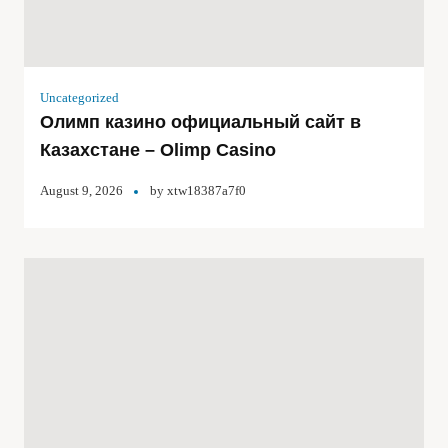
Uncategorized
Олимп казино официальный сайт в
Казахстане – Olimp Casino
August 9, 2026
by
xtw18387a7f0