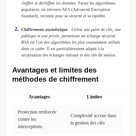
chiffrer et déchiffrer les données.
Parmi les algorithmes
populaires, on retrouve AES (Advanced Encryption
Standard), reconnu pour sa sécurité et sa rapidité.
Chiffrement asymétrique
:
Utilise une paire de clés, une
publique et une privée, permettant un échange sécurisé.
RSA est l’un des algorithmes les plus couramment utilisés
dans ce cadre.
Il est particulièrement adapté à la
sécurisation des échanges initiaux et des clés de session.
Avantages et limites des
méthodes de chiffrement
Avantages
Limites
Protection renforcée
Complexité accrue dans
contre les
la gestion des clés
interceptions