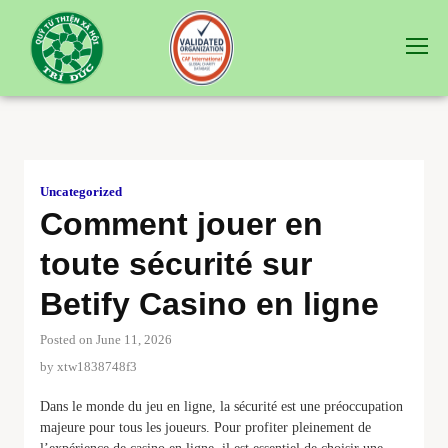
Uncategorized
Comment jouer en
toute sécurité sur
Betify Casino en ligne
Posted on June 11, 2026
by
xtw1838748f3
Dans le monde du jeu en ligne, la sécurité est une préoccupation
majeure pour tous les joueurs. Pour profiter pleinement de