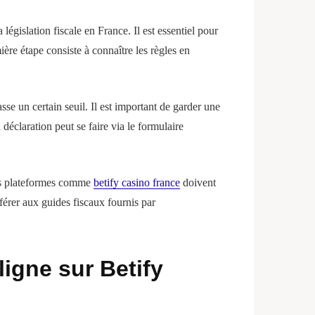
a législation fiscale en France. Il est essentiel pour
ère étape consiste à connaître les règles en
sse un certain seuil. Il est important de garder une
a déclaration peut se faire via le formulaire
 des plateformes comme
betify casino france
doivent
férer aux guides fiscaux fournis par
ligne sur Betify