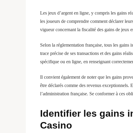
Les jeux d’argent en ligne, y compris les gains ré
les joueurs de comprendre comment déclarer leurs g
vigueur concernant la fiscalité des gains de jeux e
Selon la réglementation française, tous les gains i
trace précise de ses transactions et des gains réalis
spécifique ou en ligne, en renseignant correcteme
Il convient également de noter que les gains prov
être déclarés comme des revenus exceptionnels. En 
l’administration française. Se conformer à ces obl
Identifier les gains
Casino