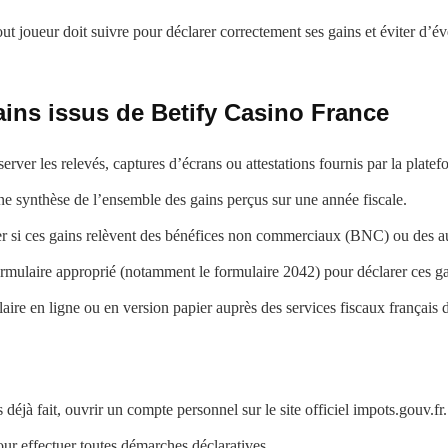
 joueur doit suivre pour déclarer correctement ses gains et éviter d’éve
ains issus de Betify Casino France
erver les relevés, captures d’écrans ou attestations fournis par la platef
une synthèse de l’ensemble des gains perçus sur une année fiscale.
r si ces gains relèvent des bénéfices non commerciaux (BNC) ou des au
 formulaire approprié (notamment le formulaire 2042) pour déclarer ces ga
aire en ligne ou en version papier auprès des services fiscaux français d
s déjà fait, ouvrir un compte personnel sur le site officiel impots.gouv.fr.
our effectuer toutes démarches déclaratives.