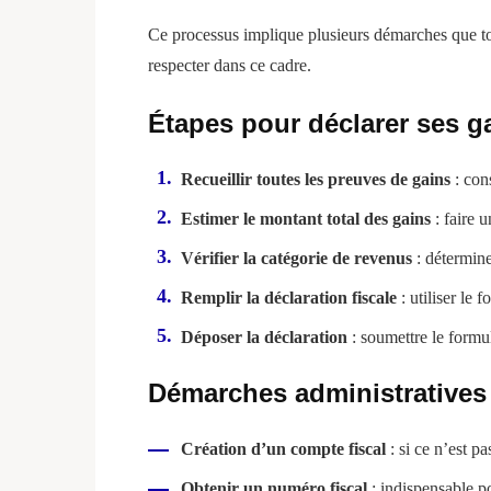
Ce processus implique plusieurs démarches que tout
respecter dans ce cadre.
Étapes pour déclarer ses g
Recueillir toutes les preuves de gains
: cons
Estimer le montant total des gains
: faire 
Vérifier la catégorie de revenus
: détermine
Remplir la déclaration fiscale
: utiliser le
Déposer la déclaration
: soumettre le formul
Démarches administratives
Création d’un compte fiscal
: si ce n’est pa
Obtenir un numéro fiscal
: indispensable p