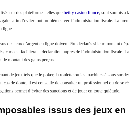
alisés sur des plateformes telles que
betify casino france
, sont soumis à l
ains afin d’éviter tout problème avec l’administration fiscale. La premi
n ligne.
ssus des jeux d’argent en ligne doivent être déclarés si leur montant dépa
és, car cela facilitera la déclaration auprès de l’administration fiscale. L
nt le montant des gains perçus.
enant de jeux tels que le poker, la roulette ou les machines à sous sur
cas de doute, il est conseillé de consulter un professionnel ou de se ré
igations permet d’éviter des sanctions et de jouer en toute quiétude.
 imposables issus des jeux en 