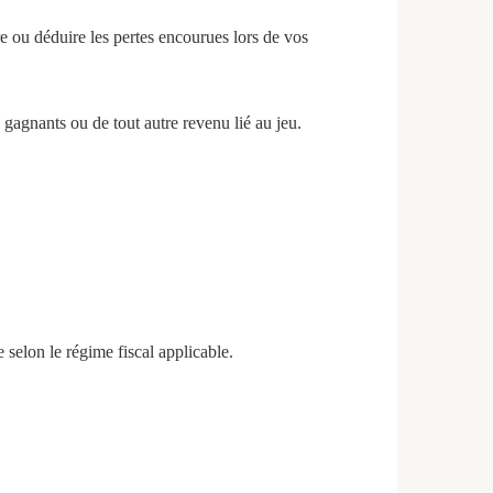
e ou déduire les pertes encourues lors de vos
s gagnants ou de tout autre revenu lié au jeu.
e selon le régime fiscal applicable.