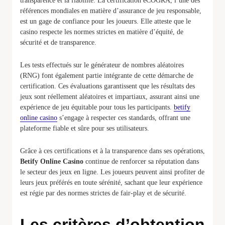
transparence et la fiabilité. La certification eCOGRA, l’une des
références mondiales en matière d’assurance de jeu responsable,
est un gage de confiance pour les joueurs. Elle atteste que le
casino respecte les normes strictes en matière d’équité, de
sécurité et de transparence.
Les tests effectués sur le générateur de nombres aléatoires
(RNG) font également partie intégrante de cette démarche de
certification. Ces évaluations garantissent que les résultats des
jeux sont réellement aléatoires et impartiaux, assurant ainsi une
expérience de jeu équitable pour tous les participants.
betify
online casino
s’engage à respecter ces standards, offrant une
plateforme fiable et sûre pour ses utilisateurs.
Grâce à ces certifications et à la transparence dans ses opérations,
Betify Online Casino
continue de renforcer sa réputation dans
le secteur des jeux en ligne. Les joueurs peuvent ainsi profiter de
leurs jeux préférés en toute sérénité, sachant que leur expérience
est régie par des normes strictes de fair-play et de sécurité.
Les critères d’obtention