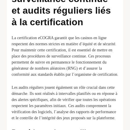
et audits réguliers liés
à la certification
La certification eCOGRA garantit que les casinos en ligne
respectent des normes strictes en matière d’équité et de sécurité.
Pour maintenir cette certification, il est essentiel de mettre en
place des procédures de surveillance continue. Ces processus
permettent de suivre en permanence le fonctionnement du
générateur de nombres aléatoires (RNG) et d’assurer la
conformité aux standards établis par l’organisme de certification.
Les audits réguliers jouent également un rôle crucial dans cette
démarche. Ils sont réalisés à intervalles planifiés ou en réponse à
des alertes spécifiques, afin de vérifier que toutes les opérations
respectent les paramètres initiaux. Ces audits comprennent la
vérification des logiciels, l’analyse des rapports de performance
et le contrôle de l’intégrité des jeux proposés sur la plateforme.