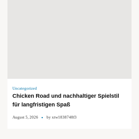
Uncategorized
Chicken Road und nachhaltiger Spielstil
für langfristigen Spaß
August 5, 2026
by
xtw1838748f3