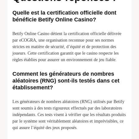
Quelle est la certification officielle dont
bénéficie Betify Online Casino?
Betify Online Casino détient la certification officielle délivrée
par eCOGRA, une organisation reconnue pour ses normes
strictes en matière de sécurité, d’équité et de protection des
joueurs. Cette certification garantit que le casino respecte les
règles établies pour assurer un environnement de jeu fiable.
Comment les générateurs de nombres
aléatoires (RNG) sont-ils testés dans cet
établissement?
Les générateurs de nombres aléatoires (RNG) utilisés par Betify
sont soumis à des tests rigoureux effectués par des laboratoires
indépendants. Ces tests visent à vérifier que les résultats produits
par le système sont véritablement aléatoires et imprévisibles, ce
qui assure l’équité des jeux proposés.