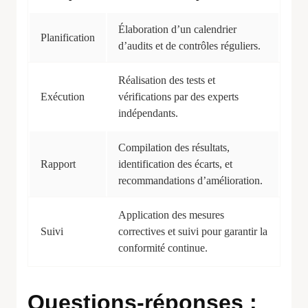
Élaboration d’un calendrier
Planification
d’audits et de contrôles réguliers.
Réalisation des tests et
Exécution
vérifications par des experts
indépendants.
Compilation des résultats,
Rapport
identification des écarts, et
recommandations d’amélioration.
Application des mesures
Suivi
correctives et suivi pour garantir la
conformité continue.
Questions-réponses :