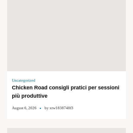
Uncategorized
Chicken Road consigli pratici per sessioni
più produttive
August 6, 2026
by
xtw1838748f3