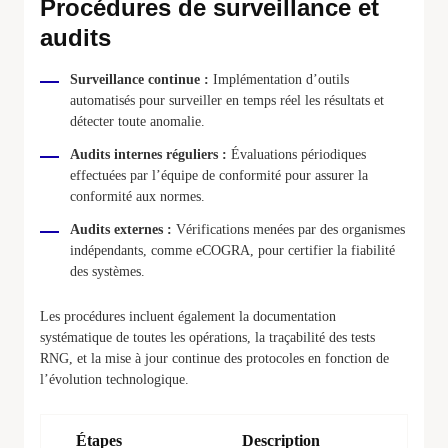
Procédures de surveillance et
audits
Surveillance continue :
Implémentation d’outils
automatisés pour surveiller en temps réel les résultats et
détecter toute anomalie.
Audits internes réguliers :
Évaluations périodiques
effectuées par l’équipe de conformité pour assurer la
conformité aux normes.
Audits externes :
Vérifications menées par des organismes
indépendants, comme eCOGRA, pour certifier la fiabilité
des systèmes.
Les procédures incluent également la documentation
systématique de toutes les opérations, la traçabilité des tests
RNG, et la mise à jour continue des protocoles en fonction de
l’évolution technologique.
Étapes
Description