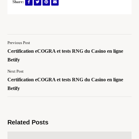
Share:
Previous Post
Certification eCOGRA et tests RNG du Casino en ligne
Betify
Next Post
Certification eCOGRA et tests RNG du Casino en ligne
Betify
Related Posts