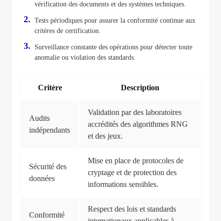
vérification des documents et des systèmes techniques.
Tests périodiques pour assurer la conformité continue aux
critères de certification.
Surveillance constante des opérations pour détecter toute
anomalie ou violation des standards.
Critère
Description
Validation par des laboratoires
Audits
accrédités des algorithmes RNG
indépendants
et des jeux.
Mise en place de protocoles de
Sécurité des
cryptage et de protection des
données
informations sensibles.
Respect des lois et standards
Conformité
internationaux applicables à