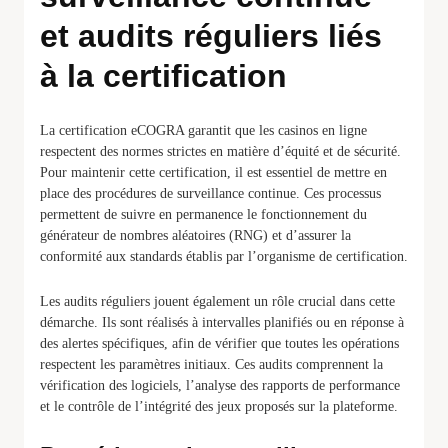
et audits réguliers liés
à la certification
La certification eCOGRA garantit que les casinos en ligne
respectent des normes strictes en matière d’équité et de sécurité.
Pour maintenir cette certification, il est essentiel de mettre en
place des procédures de surveillance continue. Ces processus
permettent de suivre en permanence le fonctionnement du
générateur de nombres aléatoires (RNG) et d’assurer la
conformité aux standards établis par l’organisme de certification.
Les audits réguliers jouent également un rôle crucial dans cette
démarche. Ils sont réalisés à intervalles planifiés ou en réponse à
des alertes spécifiques, afin de vérifier que toutes les opérations
respectent les paramètres initiaux. Ces audits comprennent la
vérification des logiciels, l’analyse des rapports de performance
et le contrôle de l’intégrité des jeux proposés sur la plateforme.