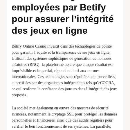
employées par Betify
pour assurer l’intégrité
des jeux en ligne
Betify Online Casino investit dans des technologies de pointe
pour garantir l’équité et la transparence de ses jeux en ligne.
Utilisant des systèmes sophistiqués de génération de nombres
aléatoires (RNG), la plateforme assure que chaque résultat est
imprévisible et impartial, répondant ainsi aux normes
internationales. Ces technologies sont régulièrement surveillées
et certifiées par des organismes indépendants tels qu’eCOGRA,
ce qui renforce la confiance des joueurs dans l’intégrité des jeux
proposés.
La société met également en œuvre des mesures de sécurité
avancées, notamment le cryptage SSL pour protéger les données
personnelles et financières, ainsi que des audits réguliers pour
vérifier le bon fonctionnement de ses systèmes. En parallèle,