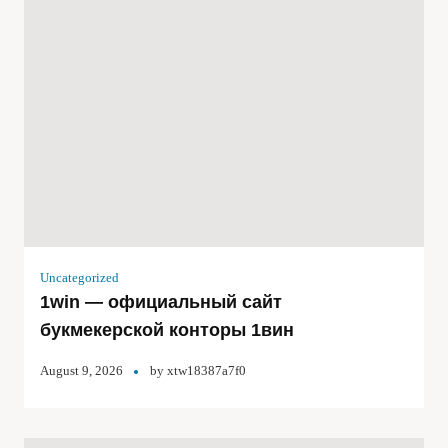
Uncategorized
1win — официальный сайт
букмекерской конторы 1вин
August 9, 2026
by
xtw18387a7f0