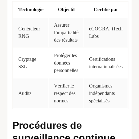
Technologie
Objectif
Certifié par
Assurer
Générateur
eCOGRA, iTech
l’impartialité
RNG
Labs
des résultats
Protéger les
Cryptage
Certifications
données
SSL
internationalisées
personnelles
Vérifier le
Organismes
Audits
respect des
indépendants
normes
spécialisés
Procédures de
surveillance continue