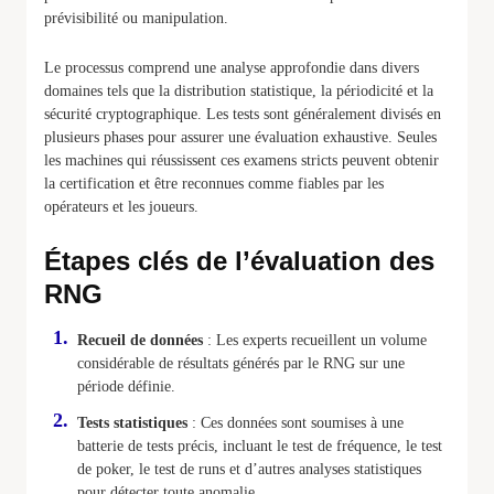
prévisibilité ou manipulation.
Le processus comprend une analyse approfondie dans divers
domaines tels que la distribution statistique, la périodicité et la
sécurité cryptographique. Les tests sont généralement divisés en
plusieurs phases pour assurer une évaluation exhaustive. Seules
les machines qui réussissent ces examens stricts peuvent obtenir
la certification et être reconnues comme fiables par les
opérateurs et les joueurs.
Étapes clés de l’évaluation des
RNG
Recueil de données
: Les experts recueillent un volume
considérable de résultats générés par le RNG sur une
période définie.
Tests statistiques
: Ces données sont soumises à une
batterie de tests précis, incluant le test de fréquence, le test
de poker, le test de runs et d’autres analyses statistiques
pour détecter toute anomalie.