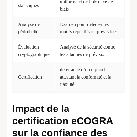
uniforme et de l’absence de
statistiques
biais
Analyse de
Examen pour détecter les
périodicité
motifs répétitifs ou prévisibles
Évaluation
Analyse de la sécurité contre
cryptographique
les attaques de prévision
délivrance d’un rapport
Certification
attestant la conformité et la
fiabilité
Impact de la
certification eCOGRA
sur la confiance des