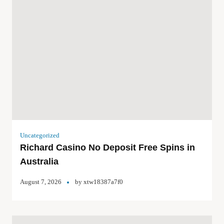
Uncategorized
Richard Casino No Deposit Free Spins in
Australia
August 7, 2026
by
xtw18387a7f0