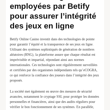
employées par Betify
pour assurer l’intégrité
des jeux en ligne
Betify Online Casino investit dans des technologies de pointe
pour garantir l’équité et la transparence de ses jeux en ligne.
Utilisant des systèmes sophistiqués de génération de nombres
aléatoires (RNG), la plateforme assure que chaque résultat est
imprévisible et impartial, répondant ainsi aux normes
internationales. Ces technologies sont régulièrement surveillées
et certifiées par des organismes indépendants tels qu’eCOGRA,
ce qui renforce la confiance des joueurs dans l’intégrité des jeux
proposés.
La société met également en œuvre des mesures de sécurité
avancées, notamment le cryptage SSL pour protéger les données
personnelles et financières, ainsi que des audits réguliers pour
vérifier le bon fonctionnement de ses systèmes. En parallèle,