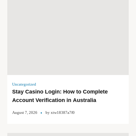
Uncategorized
Stay Casino Login: How to Complete
Account Verification in Australia
August 7, 2026
by
xtw18387a7f0