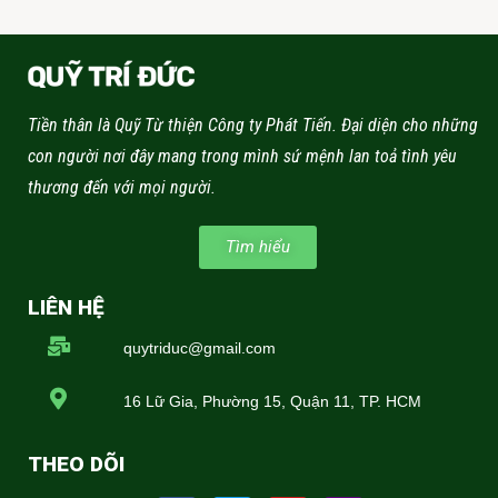
Tiền thân là Quỹ Từ thiện Công ty Phát Tiến. Đại diện cho những
con người nơi đây mang trong mình sứ mệnh lan toả tình yêu
thương đến với mọi người.
Tìm hiểu
LIÊN HỆ
quytriduc@gmail.com
16 Lữ Gia, Phường 15, Quận 11, TP. HCM
THEO DÕI