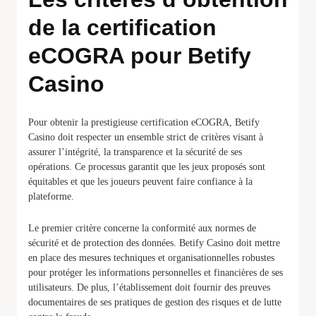
de la certification
eCOGRA pour Betify
Casino
Pour obtenir la prestigieuse certification eCOGRA, Betify
Casino doit respecter un ensemble strict de critères visant à
assurer l’intégrité, la transparence et la sécurité de ses
opérations. Ce processus garantit que les jeux proposés sont
équitables et que les joueurs peuvent faire confiance à la
plateforme.
Le premier critère concerne la conformité aux normes de
sécurité et de protection des données. Betify Casino doit mettre
en place des mesures techniques et organisationnelles robustes
pour protéger les informations personnelles et financières de ses
utilisateurs. De plus, l’établissement doit fournir des preuves
documentaires de ses pratiques de gestion des risques et de lutte