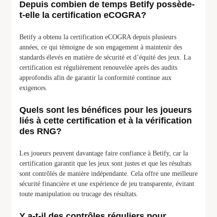
Depuis combien de temps Betify possède-
t-elle la certification eCOGRA?
Betify a obtenu la certification eCOGRA depuis plusieurs
années, ce qui témoigne de son engagement à maintenir des
standards élevés en matière de sécurité et d’équité des jeux. La
certification est régulièrement renouvelée après des audits
approfondis afin de garantir la conformité continue aux
exigences.
Quels sont les bénéfices pour les joueurs
liés à cette certification et à la vérification
des RNG?
Les joueurs peuvent davantage faire confiance à Betify, car la
certification garantit que les jeux sont justes et que les résultats
sont contrôlés de manière indépendante. Cela offre une meilleure
sécurité financière et une expérience de jeu transparente, évitant
toute manipulation ou trucage des résultats.
Y a-t-il des contrôles réguliers pour