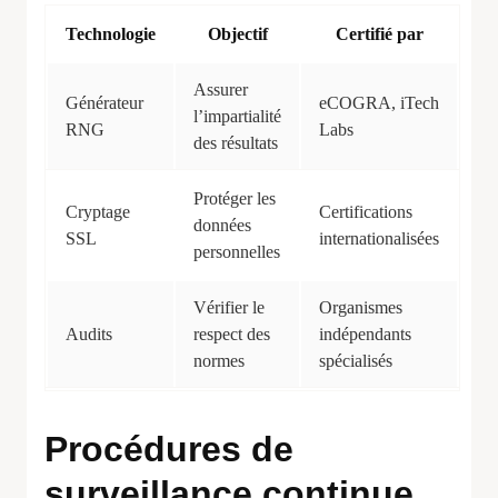
Technologie
Objectif
Certifié par
Assurer
Générateur
eCOGRA, iTech
l’impartialité
RNG
Labs
des résultats
Protéger les
Cryptage
Certifications
données
SSL
internationalisées
personnelles
Vérifier le
Organismes
Audits
respect des
indépendants
normes
spécialisés
Procédures de
surveillance continue