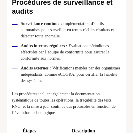
Procédures de surveillance et
audits
Surveillance continue :
Implémentation d’outils
automatisés pour surveiller en temps réel les résultats et
détecter toute anomalie.
Audits internes réguliers :
Évaluations périodiques
effectuées par l’équipe de conformité pour assurer la
conformité aux normes.
Audits externes :
Vérifications menées par des organismes
indépendants, comme eCOGRA, pour certifier la fiabilité
des systèmes.
Les procédures incluent également la documentation
systématique de toutes les opérations, la traçabilité des tests
RNG, et la mise à jour continue des protocoles en fonction de
l’évolution technologique.
Étapes
Description