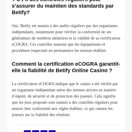
s’assurer du maintien des standards par
Betify?
Oui, Betify est soumis à des audits réguliers par des organismes
indépendants, notamment pour vérifier la conformité de ses
générateurs de nombres aléatoires et la validité de sa certification
eCOGRA. Ces contrôles assurent que les équipements et
procédures respectent en permanence les normes établies.
Comment la certification eCOGRA garantit-
elle la fiabilité de Betify Online Casino ?
La certification eCOGRA indique que le casino a été vérifié par
un organisme indépendant selon des normes strictes en matière
d’équité, de sécurité et de protection des joueurs. Cela signifie
que les jeux proposés sont soumis à des contrôles réguliers pour
assurer leur conformité aux règles établies, ce qui rassure les
joueurs sur la fiabilité des résultats.