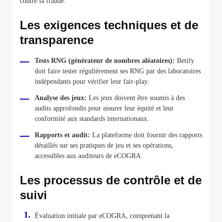
contre la fraude.
Les exigences techniques et de
transparence
Tests RNG (générateur de nombres aléatoires):
Betify
doit faire tester régulièrement ses RNG par des laboratoires
indépendants pour vérifier leur fair-play.
Analyse des jeux:
Les jeux doivent être soumis à des
audits approfondis pour assurer leur équité et leur
conformité aux standards internationaux.
Rapports et audit:
La plateforme doit fournir des rapports
détaillés sur ses pratiques de jeu et ses opérations,
accessibles aux auditeurs de eCOGRA.
Les processus de contrôle et de
suivi
Évaluation initiale par eCOGRA, comprenant la