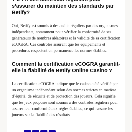
s’assurer du maintien des standards par
Betify?
Oui, Betify est soumis à des audits réguliers par des organismes
indépendants, notamment pour vérifier la conformité de ses
générateurs de nombres aléatoires et la validité de sa certification
eCOGRA. Ces contrôles assurent que les équipements et
procédures respectent en permanence les normes établies.
Comment la certification eCOGRA garantit-
elle la fiabilité de Betify Online Casino ?
La certification eCOGRA indique que le casino a été vérifié par
un organisme indépendant selon des normes strictes en matière
d’équité, de sécurité et de protection des joueurs. Cela signifie
que les jeux proposés sont soumis à des contrôles réguliers pour
assurer leur conformité aux règles établies, ce qui rassure les
joueurs sur la fiabilité des résultats.