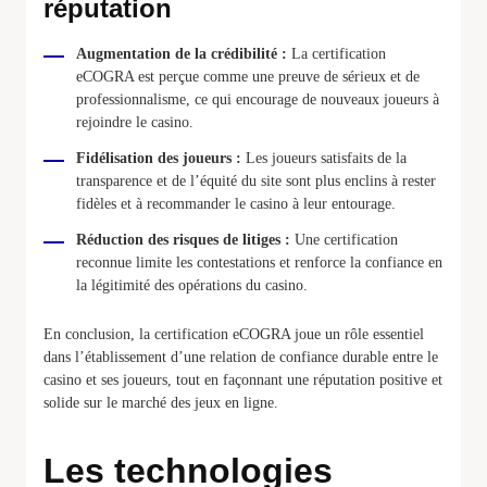
réputation
Augmentation de la crédibilité :
La certification
eCOGRA est perçue comme une preuve de sérieux et de
professionnalisme, ce qui encourage de nouveaux joueurs à
rejoindre le casino.
Fidélisation des joueurs :
Les joueurs satisfaits de la
transparence et de l’équité du site sont plus enclins à rester
fidèles et à recommander le casino à leur entourage.
Réduction des risques de litiges :
Une certification
reconnue limite les contestations et renforce la confiance en
la légitimité des opérations du casino.
En conclusion, la certification eCOGRA joue un rôle essentiel
dans l’établissement d’une relation de confiance durable entre le
casino et ses joueurs, tout en façonnant une réputation positive et
solide sur le marché des jeux en ligne.
Les technologies