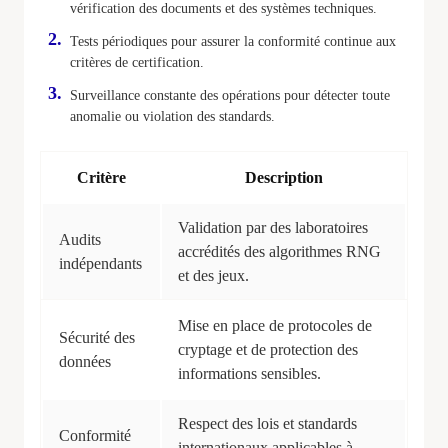
vérification des documents et des systèmes techniques.
Tests périodiques pour assurer la conformité continue aux
critères de certification.
Surveillance constante des opérations pour détecter toute
anomalie ou violation des standards.
Critère
Description
Validation par des laboratoires
Audits
accrédités des algorithmes RNG
indépendants
et des jeux.
Mise en place de protocoles de
Sécurité des
cryptage et de protection des
données
informations sensibles.
Respect des lois et standards
Conformité
internationaux applicables à