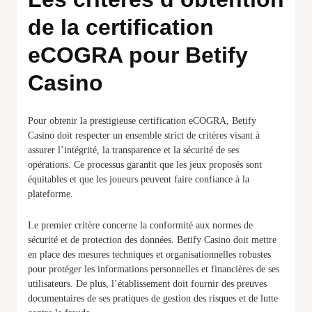
de la certification
eCOGRA pour Betify
Casino
Pour obtenir la prestigieuse certification eCOGRA, Betify
Casino doit respecter un ensemble strict de critères visant à
assurer l’intégrité, la transparence et la sécurité de ses
opérations. Ce processus garantit que les jeux proposés sont
équitables et que les joueurs peuvent faire confiance à la
plateforme.
Le premier critère concerne la conformité aux normes de
sécurité et de protection des données. Betify Casino doit mettre
en place des mesures techniques et organisationnelles robustes
pour protéger les informations personnelles et financières de ses
utilisateurs. De plus, l’établissement doit fournir des preuves
documentaires de ses pratiques de gestion des risques et de lutte