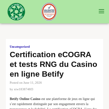
Uncategorized
Certification eCOGRA
et tests RNG du Casino
en ligne Betify
Posted on June 11, 2026
by
xtw1838748f3
Betify Online Casino
est une plateforme de jeux en ligne qui
s’est rapidement distinguée par son engagement envers la