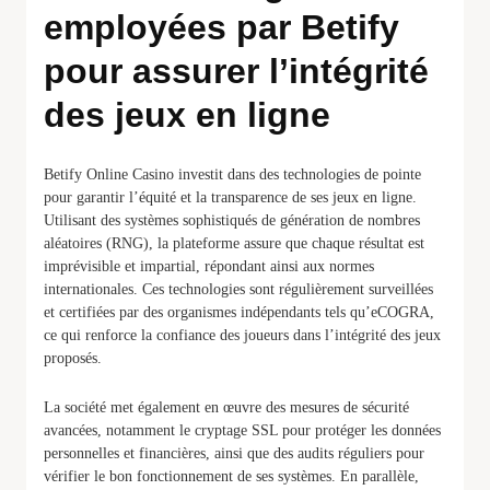
employées par Betify
pour assurer l’intégrité
des jeux en ligne
Betify Online Casino investit dans des technologies de pointe
pour garantir l’équité et la transparence de ses jeux en ligne.
Utilisant des systèmes sophistiqués de génération de nombres
aléatoires (RNG), la plateforme assure que chaque résultat est
imprévisible et impartial, répondant ainsi aux normes
internationales. Ces technologies sont régulièrement surveillées
et certifiées par des organismes indépendants tels qu’eCOGRA,
ce qui renforce la confiance des joueurs dans l’intégrité des jeux
proposés.
La société met également en œuvre des mesures de sécurité
avancées, notamment le cryptage SSL pour protéger les données
personnelles et financières, ainsi que des audits réguliers pour
vérifier le bon fonctionnement de ses systèmes. En parallèle,