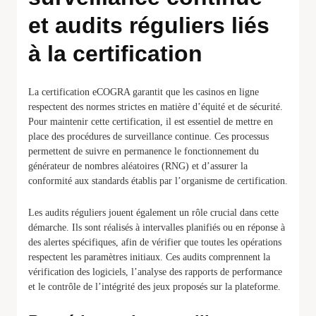
et audits réguliers liés
à la certification
La certification eCOGRA garantit que les casinos en ligne
respectent des normes strictes en matière d’équité et de sécurité.
Pour maintenir cette certification, il est essentiel de mettre en
place des procédures de surveillance continue. Ces processus
permettent de suivre en permanence le fonctionnement du
générateur de nombres aléatoires (RNG) et d’assurer la
conformité aux standards établis par l’organisme de certification.
Les audits réguliers jouent également un rôle crucial dans cette
démarche. Ils sont réalisés à intervalles planifiés ou en réponse à
des alertes spécifiques, afin de vérifier que toutes les opérations
respectent les paramètres initiaux. Ces audits comprennent la
vérification des logiciels, l’analyse des rapports de performance
et le contrôle de l’intégrité des jeux proposés sur la plateforme.