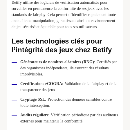
Betify utilise des logiciels de vérification automatisés pour
surveiller en permanence la conformité de ses jeux avec les
standards de fairplay. Cela permet d’identifier rapidement toute
anomalie ou manipulation, garantissant ainsi un environnement
de jeu sécurisé et équitable pour tous ses utilisateurs.
Les technologies clés pour
l’intégrité des jeux chez Betify
Générateurs de nombres aléatoires (RNG):
Certifiés par
des organismes indépendants, ils assurent des résultats
imprévisibles.
Certifications eCOGRA:
Validation de la fairplay et de la
transparence des jeux.
Cryptage SSL:
Protection des données sensibles contre
toute interception.
Audits réguliers:
Vérification périodique par des auditeurs
externes pour maintenir la conformité.