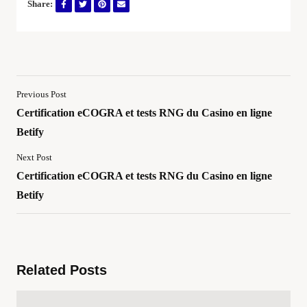
Share:
Previous Post
Certification eCOGRA et tests RNG du Casino en ligne
Betify
Next Post
Certification eCOGRA et tests RNG du Casino en ligne
Betify
Related Posts