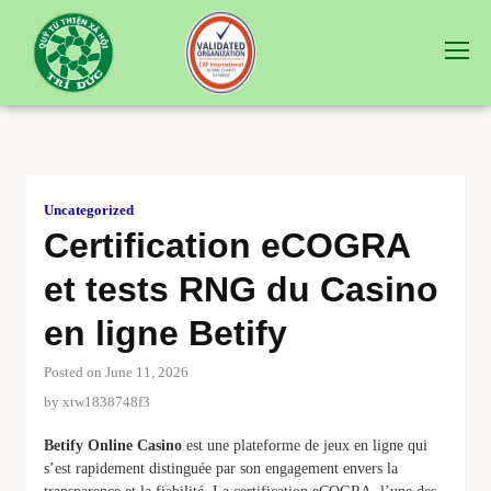
Uncategorized
Certification eCOGRA
et tests RNG du Casino
en ligne Betify
Posted on June 11, 2026
by
xtw1838748f3
Betify Online Casino
est une plateforme de jeux en ligne qui
s’est rapidement distinguée par son engagement envers la