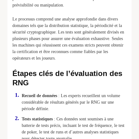
prévisibilité ou manipulation.
Le processus comprend une analyse approfondie dans divers
domaines tels que la distribution statistique, la périodicité et la
sécurité cryptographique. Les tests sont généralement divisés en
plusieurs phases pour assurer une évaluation exhaustive. Seules
les machines qui réussissent ces examens stricts peuvent obtenir
la certification et être reconnues comme fiables par les
opérateurs et les joueurs.
Étapes clés de l’évaluation des
RNG
Recueil de données
: Les experts recueillent un volume
considérable de résultats générés par le RNG sur une
période définie.
Tests statistiques
: Ces données sont soumises à une
batterie de tests précis, incluant le test de fréquence, le test
de poker, le test de runs et d’autres analyses statistiques
pour détecter toute anomalie.