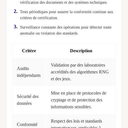
vérification des documents et des systèmes techniques.
Tests périodiques pour assurer la conformité continue aux
critères de certification.
Surveillance constante des opérations pour détecter toute
anomalie ou violation des standards.
Critère
Description
Validation par des laboratoires
Audits
accrédités des algorithmes RNG
indépendants
et des jeux.
Mise en place de protocoles de
Sécurité des
cryptage et de protection des
données
informations sensibles.
Respect des lois et standards
Conformité
internationaux applicables à