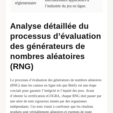
réglementaire
l’industrie du jeu en ligne.
Analyse détaillée du
processus d’évaluation
des générateurs de
nombres aléatoires
(RNG)
Le processus d’évaluation des générateurs de nombres aléatoires
(RNG) dans les casinos en ligne tels que Betify est une étape
cruciale pour garantir l’intégrité et l’équité des jeux. Avant
d’obtenir la certification eCOGRA, chaque RNG doit passer par
une série de tests rigoureux menés par des organismes
indépendants. Ces tests visent à confirmer que les résultats
produits sont véritablement aléatoires et exempts de toute