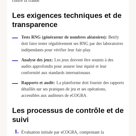
contre la fraude.
Les exigences techniques et de
transparence
Tests RNG (générateur de nombres aléatoires):
Betify
doit faire tester régulièrement ses RNG par des laboratoires
indépendants pour vérifier leur fair-play.
Analyse des jeux:
Les jeux doivent être soumis à des
audits approfondis pour assurer leur équité et leur
conformité aux standards internationaux.
Rapports et audit:
La plateforme doit fournir des rapports
détaillés sur ses pratiques de jeu et ses opérations,
accessibles aux auditeurs de eCOGRA.
Les processus de contrôle et de
suivi
Évaluation initiale par eCOGRA, comprenant la