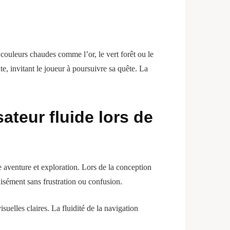
couleurs chaudes comme l’or, le vert forêt ou le
e, invitant le joueur à poursuivre sa quête. La
ateur fluide lors de
e aventure et exploration. Lors de la conception
aisément sans frustration ou confusion.
suelles claires. La fluidité de la navigation