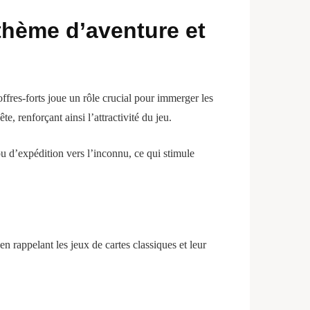
 thème d’aventure et
offres-forts joue un rôle crucial pour immerger les
 renforçant ainsi l’attractivité du jeu.
u d’expédition vers l’inconnu, ce qui stimule
en rappelant les jeux de cartes classiques et leur