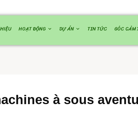
THIỆU
HOẠT ĐỘNG
DỰ ÁN
TIN TỨC
GÓC CẢM 
achines à sous aventu