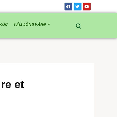
XÚC
TẤM LÒNG VÀNG
re et