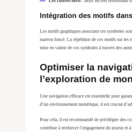
Les coffres-forts
: lieux secrets renfermant d
Intégration des motifs dans
Les motifs graphiques associant ces symboles sont 
marron foncé. La répétition de ces motifs sur les 
mise en valeur de ces symboles à travers des anima
Optimiser la navigat
l’exploration de mon
Une navigation efficace est essentielle pour garan
d’un environnement numérique, il est crucial d’ado
Pour cela, il est recommandé de privilégier des con
contribue à renforcer l’engagement du joueur et à