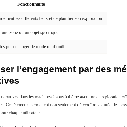
Fonctionnalité
idement les différents lieux et de planifier son exploration
 à une zone ou un objet spécifique
ides pour changer de mode ou d’outil
iser l’engagement par des mé
tives
t narratives dans les machines à sous à thème aventure et exploration of
. Ces éléments permettent non seulement d’accroître la durée des sessio
pour chaque utilisateur.