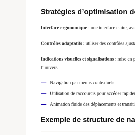
Stratégies d’optimisation d
Interface ergonomique
: une interface claire, av
Contrôles adaptatifs
: utiliser des contrôles ajust
Indications visuelles et signalisations
: mise en p
l’univers.
Navigation par menus contextuels
Utilisation de raccourcis pour accéder rapid
Animation fluide des déplacements et transit
Exemple de structure de na