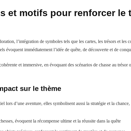
s et motifs pour renforcer le
ation, l’intégration de symboles tels que les cartes, les trésors et les c
ls évoquent immédiatement l’idée de quête, de découverte et de conquête,
cohérente et immersive, en évoquant des scénarios de chasse au trésor o
impact sur le thème
el lors d’une aventure, elles symbolisent aussi la stratégie et la chance, 
ichesses, évoquent la récompense ultime et la réussite dans la quête