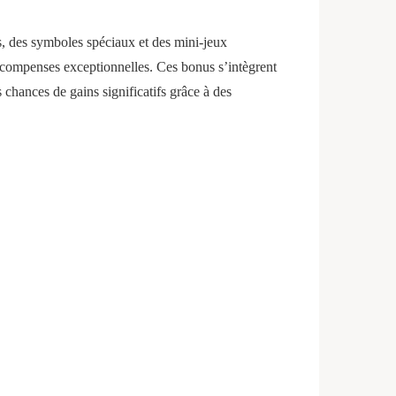
ts, des symboles spéciaux et des mini-jeux
écompenses exceptionnelles. Ces bonus s’intègrent
s chances de gains significatifs grâce à des