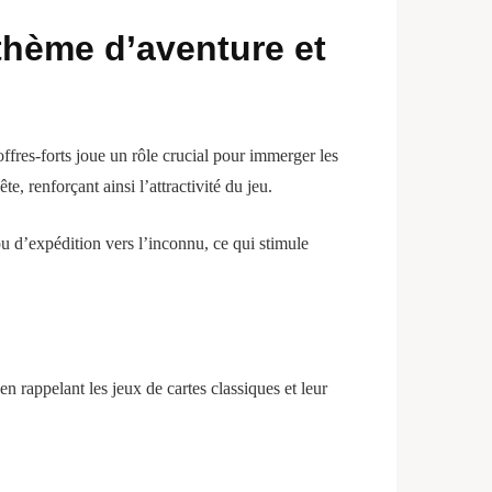
 thème d’aventure et
offres-forts joue un rôle crucial pour immerger les
 renforçant ainsi l’attractivité du jeu.
u d’expédition vers l’inconnu, ce qui stimule
en rappelant les jeux de cartes classiques et leur