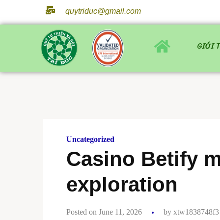
quytriduc@gmail.com
GIỚI 
Uncategorized
Casino Betify m
exploration
Posted on June 11, 2026
by
xtw1838748f3