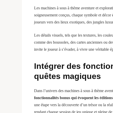
Les machines à sous à thème aventure et explorati
soigneusement conçus, chaque symbole et décor é
joueurs vers des lieux exotiques, des jungles luxur
Les détails visuels, tels que les textures, les coul
comme des boussoles, des cartes anciennes ou des
invite le joueur à s’évader, à vivre une véritable 
Intégrer des fonctio
quêtes magiques
Dans l’univers des machines à sous à thème aventur
fonctionnalités bonus qui évoquent les éditions
une étape vers la découverte d’un trésor ou la réa
rendant chaque session de jeu unique et pleine de 