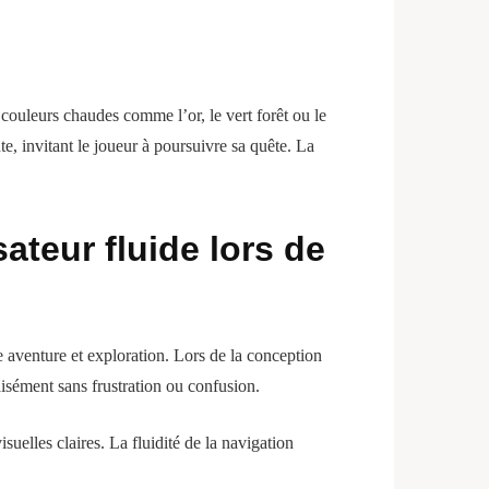
couleurs chaudes comme l’or, le vert forêt ou le
e, invitant le joueur à poursuivre sa quête. La
ateur fluide lors de
e aventure et exploration. Lors de la conception
aisément sans frustration ou confusion.
suelles claires. La fluidité de la navigation