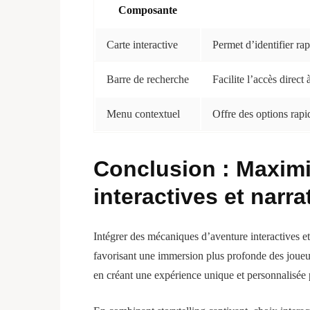
Composante
Carte interactive
Permet d’identifier rap
Barre de recherche
Facilite l’accès direct
Menu contextuel
Offre des options rap
Conclusion : Maxim
interactives et narra
Intégrer des mécaniques d’aventure interactives e
favorisant une immersion plus profonde des joueurs
en créant une expérience unique et personnalisée 