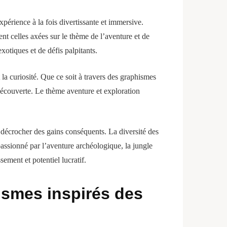
périence à la fois divertissante et immersive.
nt celles axées sur le thème de l’aventure et de
otiques et de défis palpitants.
 la curiosité. Que ce soit à travers des graphismes
 découverte. Le thème aventure et exploration
 décrocher des gains conséquents. La diversité des
assionné par l’aventure archéologique, la jungle
ement et potentiel lucratif.
ismes inspirés des