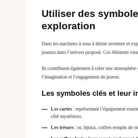
Utiliser des symbole
exploration
Dans les machines à sous à thème aventure et explor
joueurs dans l’univers proposé. Ces éléments visue
Ils contribuent également à créer une atmosphère 
l’imagination et l’engagement du joueur.
Les symboles clés et leur 
Les cartes
: représentant l’équipement essenti
côté mystérieux.
Les trésors
: or, bijoux, coffres remplis de r