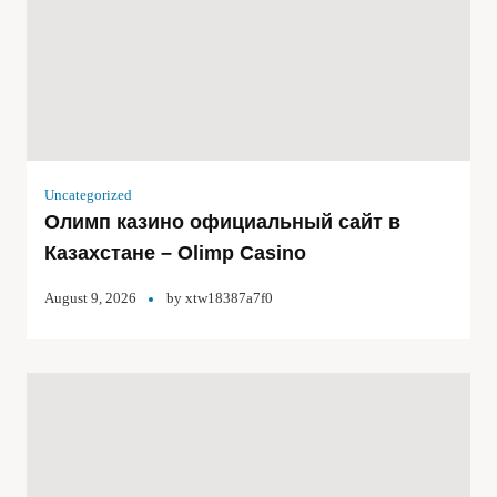
Uncategorized
Олимп казино официальный сайт в
Казахстане – Olimp Casino
August 9, 2026
by
xtw18387a7f0