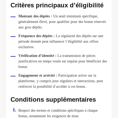
Critères principaux d’éligibilité
Montant des dépôts :
Un seuil minimum spécifique,
généralement élevé, pour qualifier pour des bonus réservés
aux gros dépôts.
Fréquence des dépôts :
La régularité des dépôts sur une
période donnée peut influencer l’éligibilité aux offres
exclusives.
Vérification d’identité :
La transmission de pièces
justificatives en temps voulu est requise pour bénéficier des
bonus.
Engagement et activité :
Participation active sur la
plateforme, y compris jeux réguliers et interactions, peut
renforcer la possibilité d’accéder à ces bonus.
Conditions supplémentaires
Respect des termes et conditions spécifiques à chaque
bonus, notamment les exigences de mise.