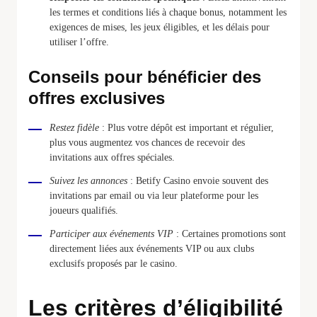
les termes et conditions liés à chaque bonus, notamment les
exigences de mises, les jeux éligibles, et les délais pour
utiliser l’offre.
Conseils pour bénéficier des
offres exclusives
Restez fidèle
: Plus votre dépôt est important et régulier,
plus vous augmentez vos chances de recevoir des
invitations aux offres spéciales.
Suivez les annonces
: Betify Casino envoie souvent des
invitations par email ou via leur plateforme pour les
joueurs qualifiés.
Participer aux événements VIP
: Certaines promotions sont
directement liées aux événements VIP ou aux clubs
exclusifs proposés par le casino.
Les critères d’éligibilité