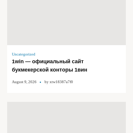
Uncategorized
1win — официальный сайт
букмекерской конторы 1вин
August 9, 2026
by
xtw18387a7f0