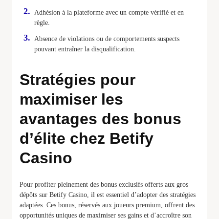
Adhésion à la plateforme avec un compte vérifié et en
règle.
Absence de violations ou de comportements suspects
pouvant entraîner la disqualification.
Stratégies pour
maximiser les
avantages des bonus
d’élite chez Betify
Casino
Pour profiter pleinement des bonus exclusifs offerts aux gros
dépôts sur Betify Casino, il est essentiel d’adopter des stratégies
adaptées. Ces bonus, réservés aux joueurs premium, offrent des
opportunités uniques de maximiser ses gains et d’accroître son