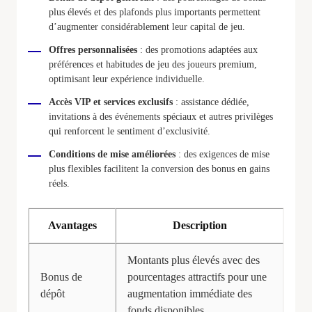
plus élevés et des plafonds plus importants permettent
d’augmenter considérablement leur capital de jeu.
Offres personnalisées
: des promotions adaptées aux
préférences et habitudes de jeu des joueurs premium,
optimisant leur expérience individuelle.
Accès VIP et services exclusifs
: assistance dédiée,
invitations à des événements spéciaux et autres privilèges
qui renforcent le sentiment d’exclusivité.
Conditions de mise améliorées
: des exigences de mise
plus flexibles facilitent la conversion des bonus en gains
réels.
Avantages
Description
Montants plus élevés avec des
Bonus de
pourcentages attractifs pour une
dépôt
augmentation immédiate des
fonds disponibles.