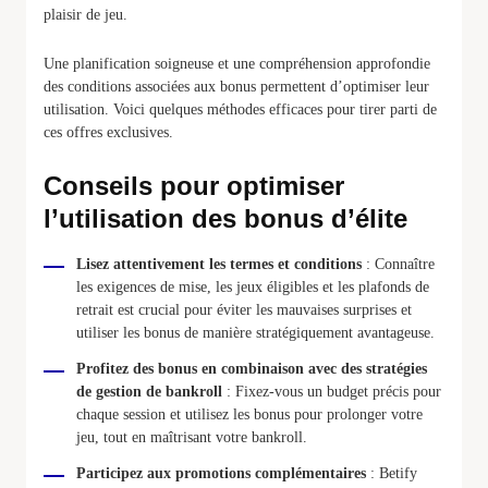
plaisir de jeu.
Une planification soigneuse et une compréhension approfondie
des conditions associées aux bonus permettent d’optimiser leur
utilisation. Voici quelques méthodes efficaces pour tirer parti de
ces offres exclusives.
Conseils pour optimiser
l’utilisation des bonus d’élite
Lisez attentivement les termes et conditions
: Connaître
les exigences de mise, les jeux éligibles et les plafonds de
retrait est crucial pour éviter les mauvaises surprises et
utiliser les bonus de manière stratégiquement avantageuse.
Profitez des bonus en combinaison avec des stratégies
de gestion de bankroll
: Fixez-vous un budget précis pour
chaque session et utilisez les bonus pour prolonger votre
jeu, tout en maîtrisant votre bankroll.
Participez aux promotions complémentaires
: Betify