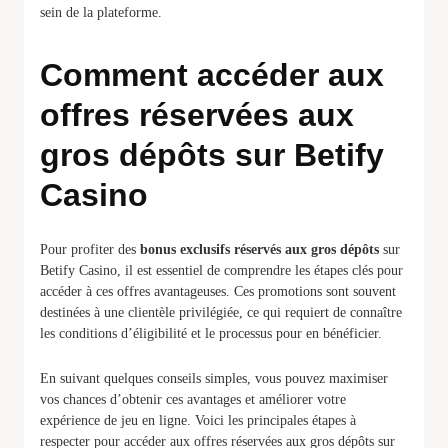
sein de la plateforme.
Comment accéder aux
offres réservées aux
gros dépôts sur Betify
Casino
Pour profiter des
bonus exclusifs réservés aux gros dépôts
sur
Betify Casino, il est essentiel de comprendre les étapes clés pour
accéder à ces offres avantageuses. Ces promotions sont souvent
destinées à une clientèle privilégiée, ce qui requiert de connaître
les conditions d’éligibilité et le processus pour en bénéficier.
En suivant quelques conseils simples, vous pouvez maximiser
vos chances d’obtenir ces avantages et améliorer votre
expérience de jeu en ligne. Voici les principales étapes à
respecter pour accéder aux offres réservées aux gros dépôts sur