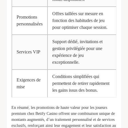
Offres taillées sur mesure en
Promotions
fonction des habitudes de jeu
personnalisées
pour optimiser chaque session.
Support dédié, invitations et
gestion privilégiée pour une
Services VIP
expérience de jeu
exceptionnelle.
Conditions simplifiées qui
Exigences de
permettent de retirer rapidement
mise
les gains issus des bonus.
En résumé, les promotions de haute valeur pour les joueurs
premium chez Betify Casino offrent une combinaison unique de
montants augmentés, d’un traitement personnalisé et de services
exclusifs, renforçant ainsi leur engagement et leur satisfaction au