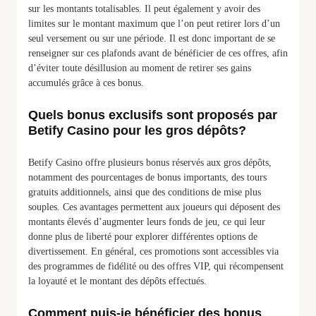
sur les montants totalisables. Il peut également y avoir des
limites sur le montant maximum que l’on peut retirer lors d’un
seul versement ou sur une période. Il est donc important de se
renseigner sur ces plafonds avant de bénéficier de ces offres, afin
d’éviter toute désillusion au moment de retirer ses gains
accumulés grâce à ces bonus.
Quels bonus exclusifs sont proposés par
Betify Casino pour les gros dépôts?
Betify Casino offre plusieurs bonus réservés aux gros dépôts,
notamment des pourcentages de bonus importants, des tours
gratuits additionnels, ainsi que des conditions de mise plus
souples. Ces avantages permettent aux joueurs qui déposent des
montants élevés d’augmenter leurs fonds de jeu, ce qui leur
donne plus de liberté pour explorer différentes options de
divertissement. En général, ces promotions sont accessibles via
des programmes de fidélité ou des offres VIP, qui récompensent
la loyauté et le montant des dépôts effectués.
Comment puis-je bénéficier des bonus