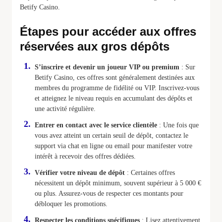
Betify Casino.
Étapes pour accéder aux offres
réservées aux gros dépôts
S’inscrire et devenir un joueur VIP ou premium
: Sur
Betify Casino, ces offres sont généralement destinées aux
membres du programme de fidélité ou VIP. Inscrivez-vous
et atteignez le niveau requis en accumulant des dépôts et
une activité régulière.
Entrer en contact avec le service clientèle
: Une fois que
vous avez atteint un certain seuil de dépôt, contactez le
support via chat en ligne ou email pour manifester votre
intérêt à recevoir des offres dédiées.
Vérifier votre niveau de dépôt
: Certaines offres
nécessitent un dépôt minimum, souvent supérieur à 5 000 €
ou plus. Assurez-vous de respecter ces montants pour
débloquer les promotions.
Respecter les conditions spécifiques
: Lisez attentivement