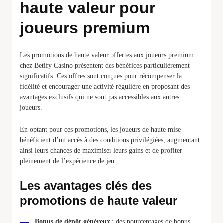
haute valeur pour
joueurs premium
Les promotions de haute valeur offertes aux joueurs premium
chez Betify Casino présentent des bénéfices particulièrement
significatifs. Ces offres sont conçues pour récompenser la
fidélité et encourager une activité régulière en proposant des
avantages exclusifs qui ne sont pas accessibles aux autres
joueurs.
En optant pour ces promotions, les joueurs de haute mise
bénéficient d’un accès à des conditions privilégiées, augmentant
ainsi leurs chances de maximiser leurs gains et de profiter
pleinement de l’expérience de jeu.
Les avantages clés des
promotions de haute valeur
Bonus de dépôt généreux
: des pourcentages de bonus