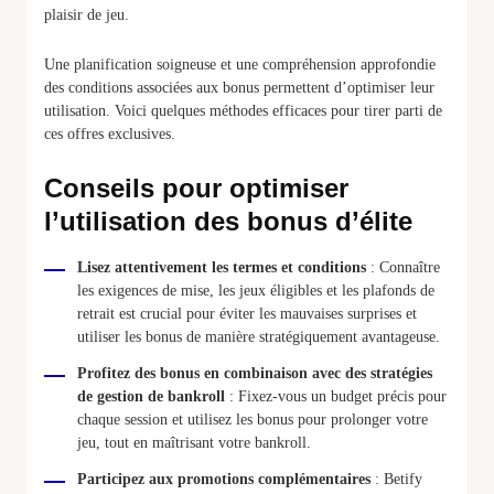
plaisir de jeu.
Une planification soigneuse et une compréhension approfondie
des conditions associées aux bonus permettent d’optimiser leur
utilisation. Voici quelques méthodes efficaces pour tirer parti de
ces offres exclusives.
Conseils pour optimiser
l’utilisation des bonus d’élite
Lisez attentivement les termes et conditions
: Connaître
les exigences de mise, les jeux éligibles et les plafonds de
retrait est crucial pour éviter les mauvaises surprises et
utiliser les bonus de manière stratégiquement avantageuse.
Profitez des bonus en combinaison avec des stratégies
de gestion de bankroll
: Fixez-vous un budget précis pour
chaque session et utilisez les bonus pour prolonger votre
jeu, tout en maîtrisant votre bankroll.
Participez aux promotions complémentaires
: Betify