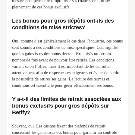
mesure peut permettre d’optimiser ses chances de profiter
pleinement de ces bonus exclusifs.
Les bonus pour gros dépôts ont-ils des
conditions de mise strictes?
Oui, comme c’est généralement le cas dans l’industrie, ces bonus
sont soumis à des conditions de mise spécifiques. Cela signifie
que les gains issus des bonus devront être misés un certain
nombre de fois avant de pouvoir être retirés. Les conditions
varient selon l’offre, mais il est important de les consulter
attentivement afin de respecter ces exigences et éviter de perdre
la possibilité de retirer ses gains. La lecture des termes et
conditions est essentielle pour gérer efficacement ses bonus.
Y a-t-il des limites de retrait associées aux
bonus exclusifs pour gros dépôts sur
Betify?
Souvent, oui. Les casinos fixent des plafonds de retrait
concernant les gains issus des bonus pour garantir un contrôle