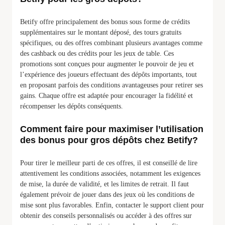
Betify offre principalement des bonus sous forme de crédits
supplémentaires sur le montant déposé, des tours gratuits
spécifiques, ou des offres combinant plusieurs avantages comme
des cashback ou des crédits pour les jeux de table. Ces
promotions sont conçues pour augmenter le pouvoir de jeu et
l’expérience des joueurs effectuant des dépôts importants, tout
en proposant parfois des conditions avantageuses pour retirer ses
gains. Chaque offre est adaptée pour encourager la fidélité et
récompenser les dépôts conséquents.
Comment faire pour maximiser l’utilisation
des bonus pour gros dépôts chez Betify?
Pour tirer le meilleur parti de ces offres, il est conseillé de lire
attentivement les conditions associées, notamment les exigences
de mise, la durée de validité, et les limites de retrait. Il faut
également prévoir de jouer dans des jeux où les conditions de
mise sont plus favorables. Enfin, contacter le support client pour
obtenir des conseils personnalisés ou accéder à des offres sur