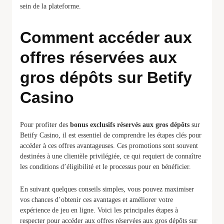
sein de la plateforme.
Comment accéder aux
offres réservées aux
gros dépôts sur Betify
Casino
Pour profiter des
bonus exclusifs réservés aux gros dépôts
sur
Betify Casino, il est essentiel de comprendre les étapes clés pour
accéder à ces offres avantageuses. Ces promotions sont souvent
destinées à une clientèle privilégiée, ce qui requiert de connaître
les conditions d’éligibilité et le processus pour en bénéficier.
En suivant quelques conseils simples, vous pouvez maximiser
vos chances d’obtenir ces avantages et améliorer votre
expérience de jeu en ligne. Voici les principales étapes à
respecter pour accéder aux offres réservées aux gros dépôts sur