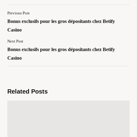
Previous Post
Bonus exclusifs pour les gros dépositants chez Betify
Casino
Next Post
Bonus exclusifs pour les gros dépositants chez Betify
Casino
Related Posts