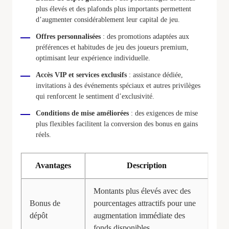
plus élevés et des plafonds plus importants permettent
d’augmenter considérablement leur capital de jeu.
Offres personnalisées
: des promotions adaptées aux
préférences et habitudes de jeu des joueurs premium,
optimisant leur expérience individuelle.
Accès VIP et services exclusifs
: assistance dédiée,
invitations à des événements spéciaux et autres privilèges
qui renforcent le sentiment d’exclusivité.
Conditions de mise améliorées
: des exigences de mise
plus flexibles facilitent la conversion des bonus en gains
réels.
Avantages
Description
Montants plus élevés avec des
Bonus de
pourcentages attractifs pour une
dépôt
augmentation immédiate des
fonds disponibles.