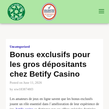
Uncategorized
Bonus exclusifs pour
les gros dépositants
chez Betify Casino
Posted on June 11, 2026
by
xtw1838748f3
Les amateurs de jeux en ligne savent que les bonus exclusifs
jouent un rôle essentiel dans l’amélioration de leur expérience de