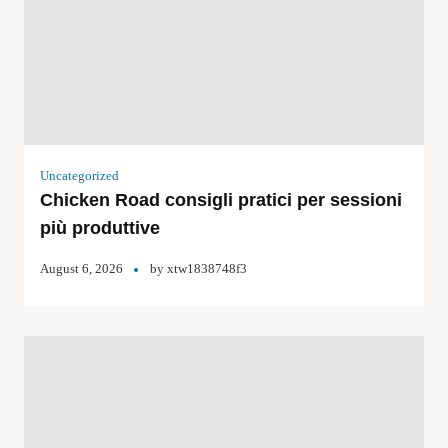
Uncategorized
Chicken Road consigli pratici per sessioni
più produttive
August 6, 2026
by
xtw1838748f3