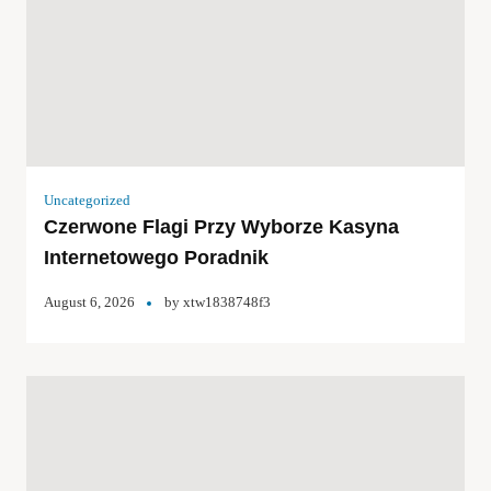
Uncategorized
Czerwone Flagi Przy Wyborze Kasyna
Internetowego Poradnik
August 6, 2026
by
xtw1838748f3