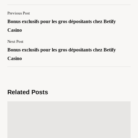
Previous Post
Bonus exclusifs pour les gros dépositants chez Betify
Casino
Next Post
Bonus exclusifs pour les gros dépositants chez Betify
Casino
Related Posts