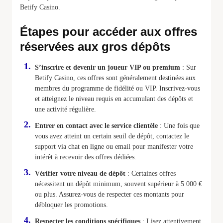
Betify Casino.
Étapes pour accéder aux offres
réservées aux gros dépôts
S’inscrire et devenir un joueur VIP ou premium
: Sur
Betify Casino, ces offres sont généralement destinées aux
membres du programme de fidélité ou VIP. Inscrivez-vous
et atteignez le niveau requis en accumulant des dépôts et
une activité régulière.
Entrer en contact avec le service clientèle
: Une fois que
vous avez atteint un certain seuil de dépôt, contactez le
support via chat en ligne ou email pour manifester votre
intérêt à recevoir des offres dédiées.
Vérifier votre niveau de dépôt
: Certaines offres
nécessitent un dépôt minimum, souvent supérieur à 5 000 €
ou plus. Assurez-vous de respecter ces montants pour
débloquer les promotions.
Respecter les conditions spécifiques
: Lisez attentivement