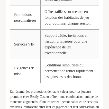
Offres taillées sur mesure en
Promotions
fonction des habitudes de jeu
personnalisées
pour optimiser chaque session.
Support dédié, invitations et
gestion privilégiée pour une
Services VIP
expérience de jeu
exceptionnelle.
Conditions simplifiées qui
Exigences de
permettent de retirer rapidement
mise
les gains issus des bonus.
En résumé, les promotions de haute valeur pour les joueurs
premium chez Betify Casino offrent une combinaison unique de
montants augmentés, d’un traitement personnalisé et de services
exclusifs, renforçant ainsi leur engagement et leur satisfaction au