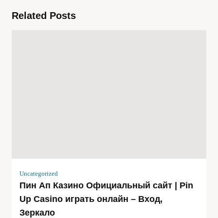
Related Posts
Uncategorized
Пин Ап Казино Официальный сайт | Pin
Up Casino играть онлайн – Вход,
Зеркало