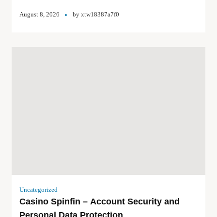
August 8, 2026
by
xtw18387a7f0
Uncategorized
Casino Spinfin – Account Security and
Personal Data Protection