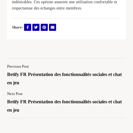
indésirables. Ces options assurent une utilisation confortable et
respectueuse des échanges entre membres.
Share:
Previous Post
Betify FR Présentation des fonctionnalités sociales et chat
en jeu
Next Post
Betify FR Présentation des fonctionnalités sociales et chat
en jeu