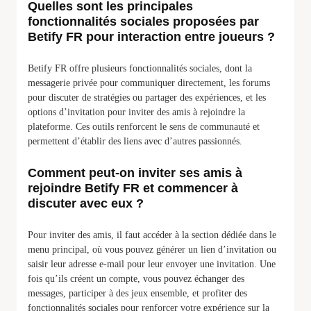
Quelles sont les principales
fonctionnalités sociales proposées par
Betify FR pour interaction entre joueurs ?
Betify FR offre plusieurs fonctionnalités sociales, dont la
messagerie privée pour communiquer directement, les forums
pour discuter de stratégies ou partager des expériences, et les
options d’invitation pour inviter des amis à rejoindre la
plateforme. Ces outils renforcent le sens de communauté et
permettent d’établir des liens avec d’autres passionnés.
Comment peut-on inviter ses amis à
rejoindre Betify FR et commencer à
discuter avec eux ?
Pour inviter des amis, il faut accéder à la section dédiée dans le
menu principal, où vous pouvez générer un lien d’invitation ou
saisir leur adresse e-mail pour leur envoyer une invitation. Une
fois qu’ils créent un compte, vous pouvez échanger des
messages, participer à des jeux ensemble, et profiter des
fonctionnalités sociales pour renforcer votre expérience sur la