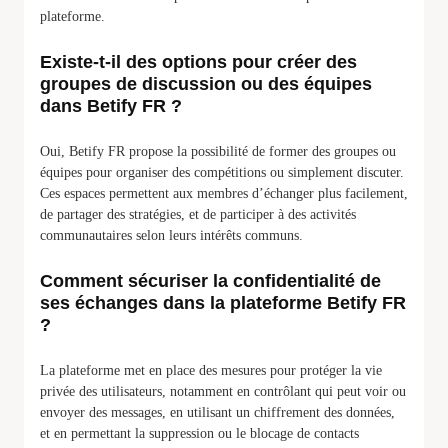
plateforme.
Existe-t-il des options pour créer des
groupes de discussion ou des équipes
dans Betify FR ?
Oui, Betify FR propose la possibilité de former des groupes ou
équipes pour organiser des compétitions ou simplement discuter.
Ces espaces permettent aux membres d’échanger plus facilement,
de partager des stratégies, et de participer à des activités
communautaires selon leurs intérêts communs.
Comment sécuriser la confidentialité de
ses échanges dans la plateforme Betify FR
?
La plateforme met en place des mesures pour protéger la vie
privée des utilisateurs, notamment en contrôlant qui peut voir ou
envoyer des messages, en utilisant un chiffrement des données,
et en permettant la suppression ou le blocage de contacts