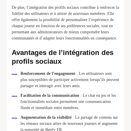
De plus, l’intégration des profils sociaux contribue à renforcer la
fidélité des utilisateurs et à attirer de nouveaux membres. Elle
offre également la possibilité de personnaliser l’expérience de
chaque joueur en fonction de ses préférences sociales, tout en
permettant aux administrateurs de mieux comprendre leurs
communautés et d’adapter leurs fonctionnalités en conséquence.
Avantages de l’intégration des
profils sociaux
Renforcement de l’engagement
: Les utilisateurs sont
plus susceptibles de participer activement lorsqu’ils peuvent
partager et interagir avec leurs amis.
Facilitation de la communication
: Le chat en jeu et les
fonctionnalités sociales permettent une communication
fluide et immédiate entre membres.
Augmentation de la visibilité
: Le partage de contenu sur
les réseaux sociaux attire de nouveaux joueurs et augmente
la notoriété de Betify FR.