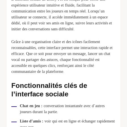
expérience utilisateur intuitive et fluide, facilitant la
communication entre les joueurs en temps réel. Lorsqu’un
utilisateur se connecte, il accède immédiatement à un espace
dédié, où il peut voir ses amis en ligne, suivre leurs activités et
initier des conversations sans difficulté.
Grâce à une organisation claire et des icônes facilement
reconnaissables, cette interface permet une interaction rapide et
efficace. Que ce soit pour envoyer un message, lancer un chat
vocal ou partager des astuces, chaque fonctionnalité est
accessible en quelques clics, renforçant ainsi le côté
communautaire de la plateforme.
Fonctionnalités clés de
l’interface sociale
Chat en jeu :
conversation instantanée avec d’autres
joueurs durant la partie.
Liste d’amis :
voir qui est en ligne et échanger rapidement