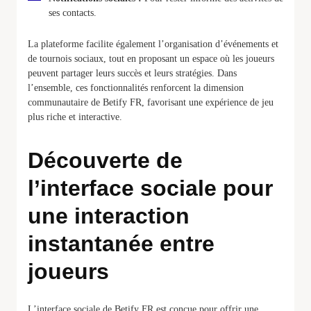
ses contacts.
La plateforme facilite également l’organisation d’événements et
de tournois sociaux, tout en proposant un espace où les joueurs
peuvent partager leurs succès et leurs stratégies. Dans
l’ensemble, ces fonctionnalités renforcent la dimension
communautaire de Betify FR, favorisant une expérience de jeu
plus riche et interactive.
Découverte de
l’interface sociale pour
une interaction
instantanée entre
joueurs
L’interface sociale de Betify FR est conçue pour offrir une