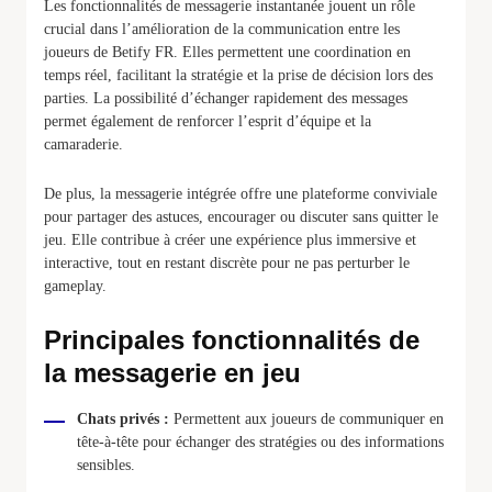
Les fonctionnalités de messagerie instantanée jouent un rôle
crucial dans l’amélioration de la communication entre les
joueurs de Betify FR. Elles permettent une coordination en
temps réel, facilitant la stratégie et la prise de décision lors des
parties. La possibilité d’échanger rapidement des messages
permet également de renforcer l’esprit d’équipe et la
camaraderie.
De plus, la messagerie intégrée offre une plateforme conviviale
pour partager des astuces, encourager ou discuter sans quitter le
jeu. Elle contribue à créer une expérience plus immersive et
interactive, tout en restant discrète pour ne pas perturber le
gameplay.
Principales fonctionnalités de
la messagerie en jeu
Chats privés :
Permettent aux joueurs de communiquer en
tête-à-tête pour échanger des stratégies ou des informations
sensibles.